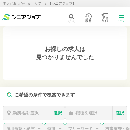
求人がみつかりませんでした【シニアジョブ】
求人
履歴
登録
メニュー
お探しの求人は
見つかりませんでした
ご希望の条件で検索できます
勤務地を選択
職種を選択
選択
選択
雇用形態・給与
特徴
フリーワード
検索履歴・保