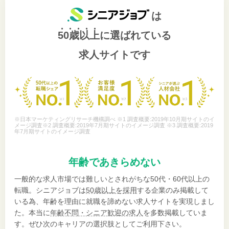
は
50歳以上
に選ばれている
求人サイトです
※日本マーケティングリサーチ機構調べ ※1 調査概要:2019年10月期サイトのイ
メージ調査※2 調査概要:2019年7月期サイトのイメージ調査 ※3 調査概要:2019
年7月期サイトのイメージ調査
年齢であきらめない
一般的な求人市場では難しいとされがちな50代・60代以上の
転職。シニアジョブは
50歳以上を採用
する企業のみ掲載して
いる為、年齢を理由に就職を諦めない求人サイトを実現しまし
た。本当に
年齢不問・シニア歓迎の求人
を多数掲載していま
す。ぜひ次のキャリアの選択肢としてご利用下さい。