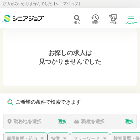
求人がみつかりませんでした【シニアジョブ】
求人
履歴
登録
メニュー
お探しの求人は
見つかりませんでした
ご希望の条件で検索できます
勤務地を選択
職種を選択
選択
選択
雇用形態・給与
特徴
フリーワード
検索履歴・保