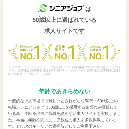
は
50歳以上
に選ばれている
求人サイトです
※日本マーケティングリサーチ機構調べ ※1 調査概要:2019年10月期サイトのイ
メージ調査※2 調査概要:2019年7月期サイトのイメージ調査 ※3 調査概要:2019
年7月期サイトのイメージ調査
年齢であきらめない
一般的な求人市場では難しいとされがちな50代・60代以上の
転職。シニアジョブは
50歳以上を採用
する企業のみ掲載して
いる為、年齢を理由に就職を諦めない求人サイトを実現しまし
た。本当に
年齢不問・シニア歓迎の求人
を多数掲載していま
す。ぜひ次のキャリアの選択肢としてご利用下さい。