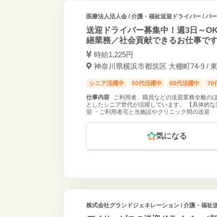
医療法人活人会
/ 介護・福祉送迎ドライバー / 
送迎ドライバー募集中！週3日～O
繕業務／社会貢献できるお仕事で
時給1,225円
神奈川県横浜市都筑区 大棚町74-9 / 
シニア活躍中
50代活躍中
60代活躍中
7
仕事内容
ご利用者、職員などの送迎業務全般のほ
としたシニア世代が活躍しています。 【具体的な
迎 ・ご利用者宅と当施設やクリニック間の送迎
気になる
株式会社グランドジェネレーション
/ 介護・福祉