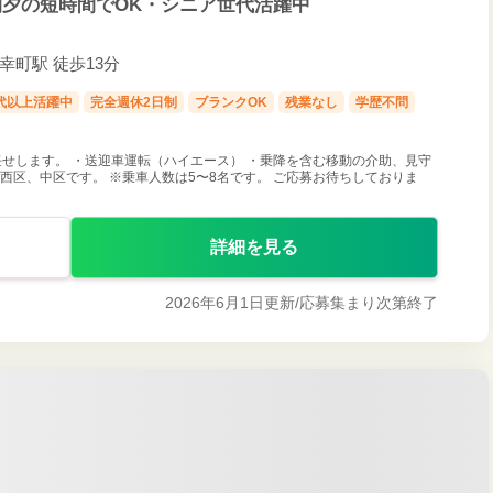
夕の短時間でOK・シニア世代活躍中
入幸町駅 徒歩13分
0代以上活躍中
完全週休2日制
ブランクOK
残業なし
学歴不問
せします。 ・送迎車運転（ハイエース） ・乗降を含む移動の介助、見守
西区、中区です。 ※乗車人数は5〜8名です。 ご応募お待ちしておりま
詳細を見る
2026年6月1日更新/
応募集まり次第終了