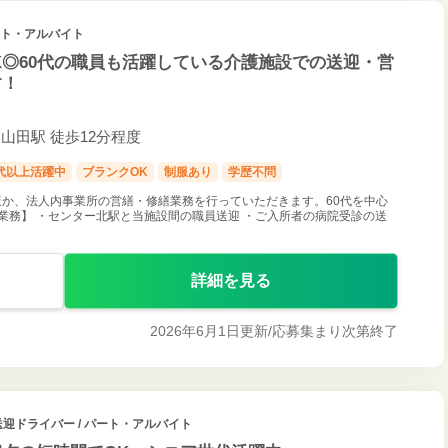
パート・アルバイト
K◎60代の職員も活躍している介護施設での送迎・営
す！
東山田駅 徒歩12分程度
0代以上活躍中
ブランクOK
制服あり
学歴不問
か、法人内事業所の営繕・修繕業務を行っていただきます。60代を中心
業務】 ・センター北駅と当施設間の職員送迎 ・ご入所者の病院受診の送
詳細を見る
2026年6月1日更新/
応募集まり次第終了
送迎ドライバー / パート・アルバイト