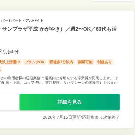
バー / パート・アルバイト
サンプラザ平成 かがやき）／週2〜OK／60代も活
駅 徒歩5分
0代以上活躍中
ブランクOK
駅徒歩7分以内
副業可能
制服あり
上
きの利用者様の送迎業務 ＊道案内と介助をする添乗員が同乗します。 そ
の配膳・下膳、コップ洗い、書類整理、リハマシーンの誘導等）もおまか
詳細を見る
2026年7月15日更新/
応募集まり次第終了