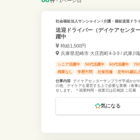
件
- 1ページ目
社会福祉法人サンシャイン
/ 介護・福祉送迎ドライ
送迎ドライバー（デイケアセンター 
躍中
時給1,500円
兵庫県尼崎市 大庄西町4-3-9 / 武庫川
シニア活躍中
50代活躍中
60代活躍中
7
残業なし
学歴不問
社保完備
定年65歳以
仕事内容
デイケアセンターサンプラザ平成かがや
の他、デイケアを運営する上で必要な業務（食事
せします。 ＊就業時間・就業日は応相談 ご応募
気になる