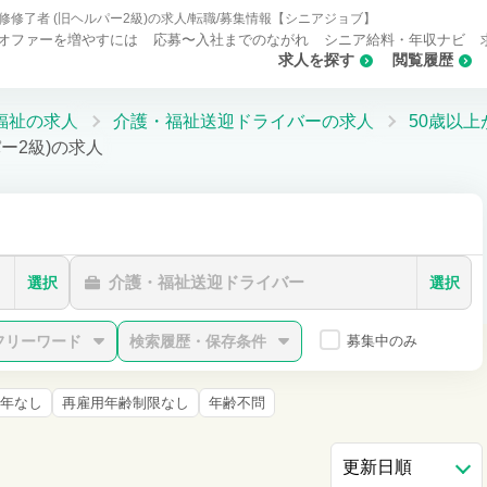
修了者 (旧ヘルパー2級)の求人/転職/募集情報【シニアジョブ】
オファーを増やすには
応募〜入社までのながれ
シニア給料・年収ナビ
求人を探す
閲覧履歴
福祉の求人
介護・福祉送迎ドライバーの求人
50歳以
ー2級)の求人
介護・福祉送迎ドライバー
選択
選択
フリーワード
検索履歴・保存条件
募集中のみ
年なし
再雇用年齢制限なし
年齢不問