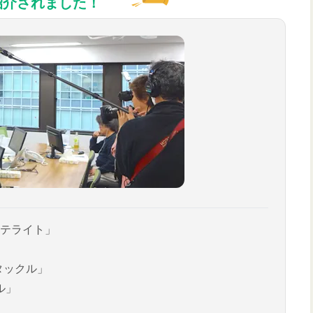
紹介されました！
テライト」
タックル」
ル」