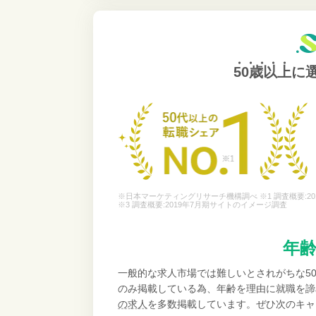
50歳以上
に
※日本マーケティングリサーチ機構調べ ※1 調査概要:20
※3 調査概要:2019年7月期サイトのイメージ調査
年
一般的な求人市場では難しいとされがちな5
のみ掲載している為、年齢を理由に就職を諦
の求人
を多数掲載しています。ぜひ次のキャ