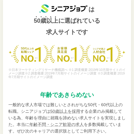
は
50歳以上
に選ばれている
求人サイトです
※日本マーケティングリサーチ機構調べ ※1 調査概要:2019年10月期サイトのイ
メージ調査※2 調査概要:2019年7月期サイトのイメージ調査 ※3 調査概要:2019
年7月期サイトのイメージ調査
年齢であきらめない
一般的な求人市場では難しいとされがちな50代・60代以上の
転職。シニアジョブは
50歳以上を採用
する企業のみ掲載して
いる為、年齢を理由に就職を諦めない求人サイトを実現しまし
た。本当に
年齢不問・シニア歓迎の求人
を多数掲載していま
す。ぜひ次のキャリアの選択肢としてご利用下さい。