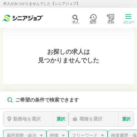
求人がみつかりませんでした【シニアジョブ】
求人
履歴
登録
メニュー
お探しの求人は
見つかりませんでした
ご希望の条件で検索できます
勤務地を選択
職種を選択
選択
選択
雇用形態・給与
特徴
フリーワード
検索履歴・保