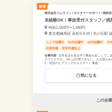
新着
株式会社リムライン
/ カスタマーサポート / 契約
未経験OK！事故受付スタッフ／残業
時給1,550円〜1,940円
東京都練馬区 高松5-8-20 / 光が丘駅 
シニア活躍中
50代活躍中
60代活躍中
7
社保完備
定年65歳以上
仕事内容
日常生活を送る中で事故を起こしてし
スワークです。 AIには代替できない、人の温かみ
1：状況のヒアリングからスタート 事故
気になる
この企