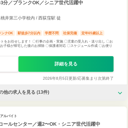
3分／ブランクOK／シニア世代活躍中
立桃井第三小学校内 / 西荻窪駅 徒
ランクOK
駅徒歩7分以内
学歴不問
社保完備
定年65歳以上
トをお任せします！ 〇行事の企画・実施 〇児童の受入れ・送り出し 〇お
お子様が帰宅した後のお掃除 〇保護者対応 〇スケジュール作成 〇お便り
詳細を見る
2026年8月5日更新/
応募集まり次第終了
の他の求人を見る
(13件)
・アルバイト
のコールセンター／週2〜OK・シニア世代活躍中