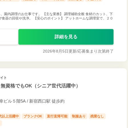
、園内調理のお仕事です。 【主な業務】 調理補助全般 食材のカット、下
食器の回収や洗浄。 【安心のポイント】 アットホームな調理室で、２０
詳細を見る
2026年8月5日更新/
応募集まり次第終了
バイト
・無資格でもOK（シニア世代活躍中）
幸ビル５階5A / 新宿西口駅 徒歩約
0代以上活躍中
ブランクOK
直行直帰可能
制服あり
残業なし
し