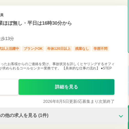
社員
ほぼ無し・平日は16時30分から
徒歩13分
0代以上活躍中
ブランクOK
年休120日以上
残業なし
学歴不問
まったお客様からのご連絡を受け、事故状況を詳しくヒヤリングするオフィ
が求められるコールセンター業務です。 【具体的な仕事の流れ】 ●STEP
詳細を見る
2026年8月5日更新/
応募集まり次第終了
業の他の求人を見る
(1件)