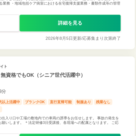
る業務 ・地域包括ケア病室における在宅復帰支援業務・書類作成等の管理
詳細を見る
2026年8月5日更新/
応募集まり次第終了
バイト
・無資格でもOK（シニア世代活躍中）
歩約3分
0代以上活躍中
ブランクOK
直行直帰可能
制服あり
残業なし
し
の出入り口や工場の敷地内での車両の誘導をお任せします。 事故の発生を
願いします。 ＊法定研修3日受講後、各現場への配属となります。 ご応