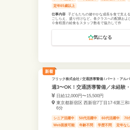
定年65歳以上
仕事内容
子どもたちの健やかな成長を食で支える
ごしらえ、盛り付けなど。各クラスへの配膳および
０食程度の給食をスタッフ数名で協力して作
気になる
新着
フリック株式会社
/ 交通誘導警備 / パート・アル
週3〜OK！交通誘導警備／未経験
日給12,000円〜15,500円
東京都新宿区 西新宿7丁目17-6第三和
6分
シニア活躍中
50代活躍中
60代活躍中
7
Web面接可能
年齢不問
学歴不問
定年な