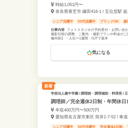
時給1,051円〜
奈良県香芝市 鎌田416-1 / 五位堂駅 徒
シニア活躍中
50代活躍中
ブランクOK
服
仕事内容
フォトスタジオの予約受付・お問い合わ
撮影日程の調整、ご案内 ・撮影プランや料金のご
修内容】 ・入社〜1週間：OJTで基本
気になる
新着
学校法人建中学園
/ 調理師・調理補助・料理長 / 
調理師／完全週休2日制・年間休日1
年収400万円〜500万円
愛知県名古屋市東区 筒井1-7-52 / 
シニア活躍中
50代活躍中
完全週休2日制