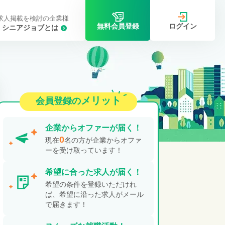
求人掲載を検討の企業様
ログイン
無料会員登録
シニアジョブとは
メリット
会員登録の
企業から
オファーが届く！
0
現在
名の方が企業からオファ
ーを受け取っています！
希望に合った
求人が届く！
希望の条件を登録いただけれ
ば、希望に沿った求人がメール
で届きます！