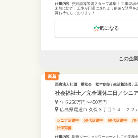
仕事内容
交通誘導警備スタッフ募集！ 工事現場
未然に防ぎ、工事が円滑に進むよう的確な誘導をお
募お待ちしております！
気になる
この企
新着
医療法人社団 重松会 松本病院
/ 生活相談員 / 
社会福祉士／完全週休二日／シニ
年収250万円〜450万円
広島県尾道市 久保３丁目１４－２２ / 
シニア活躍中
50代活躍中
60代活躍中
7
社保完備
仕事内容
医療ソーシャルワーカーとしての業務全