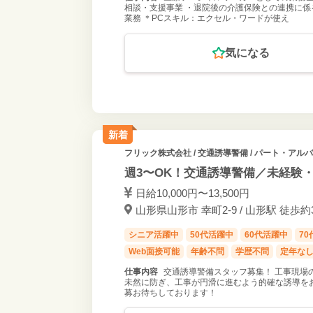
相談・支援事業 ・退院後の介護保険との連携に係
業務 ＊PCスキル：エクセル・ワードが使え
気になる
新着
フリック株式会社
/ 交通誘導警備 / パート・アル
週3〜OK！交通誘導警備／未経験
日給10,000円〜13,500円
山形県山形市 幸町2-9 / 山形駅 徒
シニア活躍中
50代活躍中
60代活躍中
7
Web面接可能
年齢不問
学歴不問
定年な
仕事内容
交通誘導警備スタッフ募集！ 工事現場
未然に防ぎ、工事が円滑に進むよう的確な誘導をお
募お待ちしております！