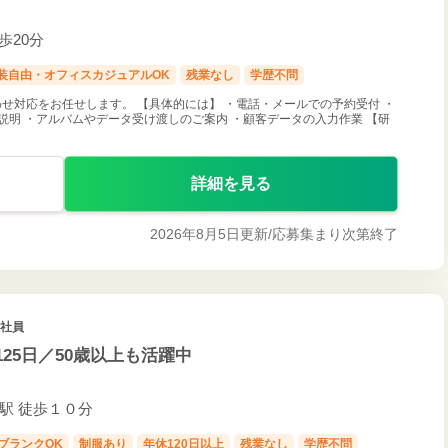
歩20分
装自由・オフィスカジュアルOK
残業なし
学歴不問
せ対応をお任せします。 【具体的には】 ・電話・メールでの予約受付 ・
説明 ・アルバムやデータ受け渡しのご案内 ・顧客データの入力作業 【研
詳細を見る
2026年8月5日更新/
応募集まり次第終了
正社員
25日／50歳以上も活躍中
車道駅 徒歩１０分
ブランクOK
制服あり
年休120日以上
残業なし
学歴不問