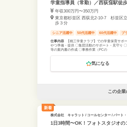
学童指導員（常勤）／西荻窪駅徒歩
年収300万円〜350万円
東京都杉並区 西荻北2-10-7 杉並区
歩３分
シニア活躍中
50代活躍中
60代活躍中
ブ
仕事内容
【桃三学童クラブ】での学童保育サポー
やつ準備・提供 〇集団活動のサポート・見守り 〇
等の案内書の作成 〇事務作業（PCの
気になる
この企業
新着
株式会社 キャラット
/ コールセンター / パート
1日3時間〜OK！フォトスタジオ