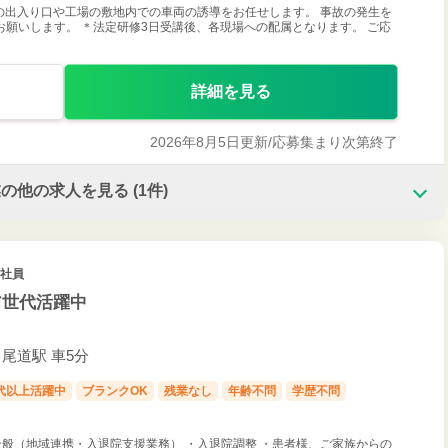
の出入り口や工場の敷地内での車両の誘導をお任せします。 事故の発生を
願いします。 ＊法定研修3日受講後、各現場への配属となります。 ご応
詳細を見る
2026年8月5日更新/
応募集まり次第終了
業の他の求人を見る
(1件)
正社員
ア世代活躍中
尾道駅 車5分
0代以上活躍中
ブランクOK
残業なし
年齢不問
学歴不問
般（地域連携・入退院支援業務） ・入退院調整 ・患者様、ご家族からの