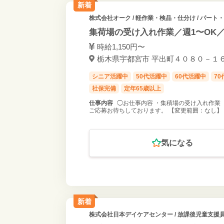
新着
株式会社オーク
/ 軽作業・検品・仕分け / パート
集荷場の受け入れ作業／週1〜OK
時給1,150円〜
栃木県宇都宮市 平出町４０８０－１６ 
シニア活躍中
50代活躍中
60代活躍中
7
社保完備
定年65歳以上
仕事内容
◯お仕事内容 ・集積場の受け入れ作業
ご応募お待ちしております。 【変更範囲：なし】
気になる
新着
株式会社日本デイケアセンター
/ 放課後児童支援員