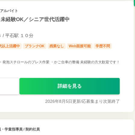
・アルバイト
／未経験OK／シニア世代活躍中
/ 平石駅 １０分
0代以上活躍中
ブランクOK
残業なし
Web面接可能
学歴不問
 ・発泡スチロールのプレス作業 ・かご台車の整備 未経験の方大歓迎です！
詳細を見る
2026年8月5日更新/
応募集まり次第終了
・学童指導員 / 契約社員