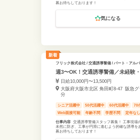
募お待ちしております！
気になる
新着
フリック株式会社
/ 交通誘導警備 / パート・アル
週3〜OK！交通誘導警備／未経験
日給10,000円〜13,500円
大阪府大阪市北区 角田町8-47 阪急グラ
分
シニア活躍中
50代活躍中
60代活躍中
7
Web面接可能
年齢不問
学歴不問
定年な
仕事内容
交通誘導警備スタッフ募集！ 工事現場
未然に防ぎ、工事が円滑に進むよう的確な誘導をお
募お待ちしております！