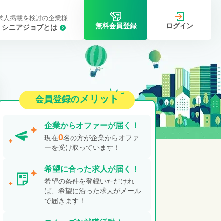
求人掲載を検討の企業様
ログイン
無料会員登録
シニアジョブとは
メリット
会員登録の
企業から
オファーが届く！
0
現在
名の方が企業からオファ
ーを受け取っています！
希望に合った
求人が届く！
希望の条件を登録いただけれ
ば、希望に沿った求人がメール
で届きます！