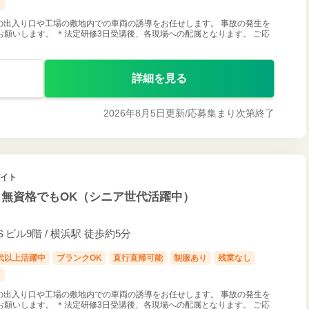
し
の出入り口や工場の敷地内での車両の誘導をお任せします。 事故の発生を
願いします。 ＊法定研修3日受講後、各現場への配属となります。 ご応
詳細を見る
2026年8月5日更新/
応募集まり次第終了
バイト
・無資格でもOK（シニア世代活躍中）
ビル9階 / 横浜駅 徒歩約5分
0代以上活躍中
ブランクOK
直行直帰可能
制服あり
残業なし
し
の出入り口や工場の敷地内での車両の誘導をお任せします。 事故の発生を
願いします。 ＊法定研修3日受講後、各現場への配属となります。 ご応