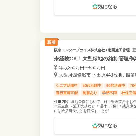
気になる
新着
阪奈エンタープライズ株式会社
/ 造園施工管理 / 
未経験OK！大型緑地の維持管理作業
年収350万円〜550万円
大阪府四條畷市 下田原448番地 / 四条
シニア活躍中
50代活躍中
60代活躍中
7
直行直帰可能
制服あり
学歴不問
社保完備
仕事内容
墓地公園において、施工管理業務をお任せ
作業立案 ・施工実務など ＊週休二日制 ＊残業少
には統括所長などを目指すことが
気になる