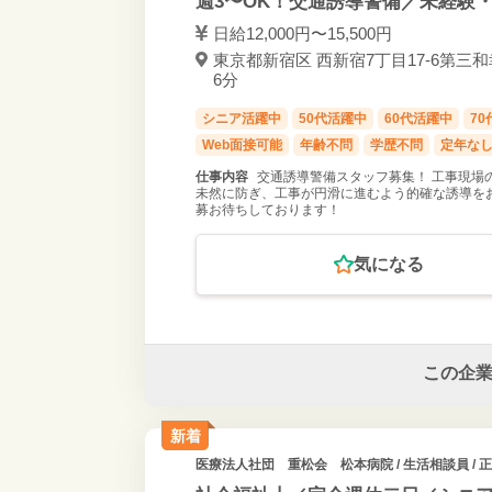
週3〜OK！交通誘導警備／未経験
日給12,000円〜15,500円
東京都新宿区 西新宿7丁目17-6第三和
6分
シニア活躍中
50代活躍中
60代活躍中
7
Web面接可能
年齢不問
学歴不問
定年な
仕事内容
交通誘導警備スタッフ募集！ 工事現場
未然に防ぎ、工事が円滑に進むよう的確な誘導をお
募お待ちしております！
気になる
この企
新着
医療法人社団 重松会 松本病院
/ 生活相談員 / 