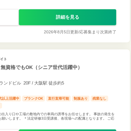
詳細を見る
2026年8月5日更新/
応募集まり次第終了
バイト
・無資格でもOK（シニア世代活躍中）
ンドビル 20F / 大阪駅 徒歩約5
0代以上活躍中
ブランクOK
直行直帰可能
制服あり
残業なし
し
の出入り口や工場の敷地内での車両の誘導をお任せします。 事故の発生を
願いします。 ＊法定研修3日受講後、各現場への配属となります。 ご応