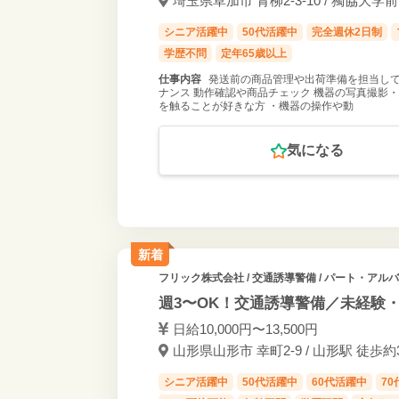
埼玉県草加市 青柳2-3-10 / 獨協大
シニア活躍中
50代活躍中
完全週休2日制
学歴不問
定年65歳以上
仕事内容
発送前の商品管理や出荷準備を担当して
ナンス 動作確認や商品チェック 機器の写真撮影
を触ることが好きな方 ・機器の操作や動
気になる
新着
フリック株式会社
/ 交通誘導警備 / パート・アル
週3〜OK！交通誘導警備／未経験
日給10,000円〜13,500円
山形県山形市 幸町2-9 / 山形駅 徒
シニア活躍中
50代活躍中
60代活躍中
7