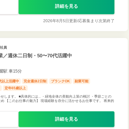
詳細を見る
2026年8月5日更新/
応募集まり次第終了
正社員
／週休二日制・50〜70代活躍中
畷駅 車15分
0代以上活躍中
完全週休2日制
ブランクOK
副業可能
定年65歳以上
します。 ■具体的には... ・緑地全体の美観向上策の検討 ・季節ごとの
なめ 【このお仕事の魅力】 現場経験を存分に活かせるお仕事です。 将来的
詳細を見る