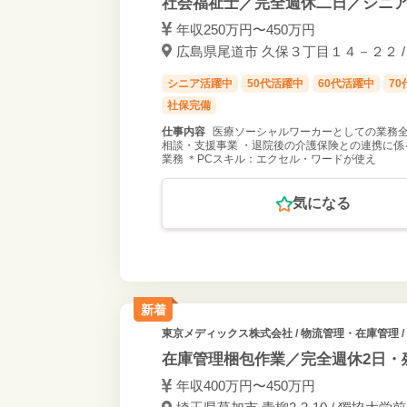
社会福祉士／完全週休二日／シニ
年収250万円〜450万円
広島県尾道市 久保３丁目１４－２２ / 
シニア活躍中
50代活躍中
60代活躍中
7
社保完備
仕事内容
医療ソーシャルワーカーとしての業務全
相談・支援事業 ・退院後の介護保険との連携に係
業務 ＊PCスキル：エクセル・ワードが使え
気になる
新着
東京メディックス株式会社
/ 物流管理・在庫管理 /
在庫管理梱包作業／完全週休2日・
年収400万円〜450万円