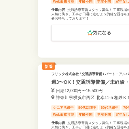
Web面接可能
年齢不問
学歴不問
定年な
仕事内容
交通誘導警備スタッフ募集！ 工事現場
未然に防ぎ、工事が円滑に進むよう的確な誘導をお
募お待ちしております！
気になる
新着
フリック株式会社
/ 交通誘導警備 / パート・アル
週3〜OK！交通誘導警備／未経験
日給12,000円〜15,500円
神奈川県横浜市西区 北幸11-5 相鉄ＫＳ
シニア活躍中
50代活躍中
60代活躍中
7
Web面接可能
年齢不問
学歴不問
定年な
仕事内容
交通誘導警備スタッフ募集！ 工事現場
未然に防ぎ、工事が円滑に進むよう的確な誘導をお