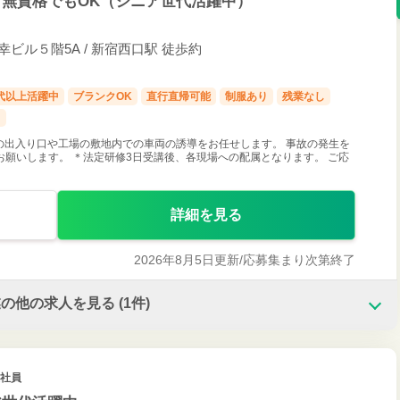
・無資格でもOK（シニア世代活躍中）
幸ビル５階5A / 新宿西口駅 徒歩約
0代以上活躍中
ブランクOK
直行直帰可能
制服あり
残業なし
し
の出入り口や工場の敷地内での車両の誘導をお任せします。 事故の発生を
願いします。 ＊法定研修3日受講後、各現場への配属となります。 ご応
詳細を見る
2026年8月5日更新/
応募集まり次第終了
業の他の求人を見る
(1件)
正社員