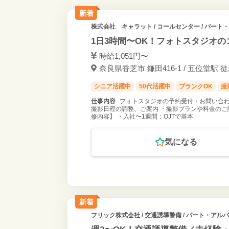
新着
株式会社 キャラット
/ コールセンター / パート
1日3時間〜OK！フォトスタジオ
時給1,051円〜
奈良県香芝市 鎌田416-1 / 五位堂駅 徒
シニア活躍中
50代活躍中
ブランクOK
服
仕事内容
フォトスタジオの予約受付・お問い合わ
撮影日程の調整、ご案内 ・撮影プランや料金のご
修内容】 ・入社〜1週間：OJTで基本
気になる
新着
フリック株式会社
/ 交通誘導警備 / パート・アル