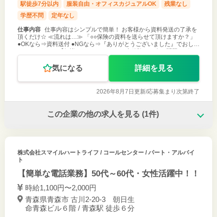
駅徒歩7分以内
服装自由・オフィスカジュアルOK
残業なし
学歴不問
定年なし
仕事内容
仕事内容はシンプルで簡単！ お客様から資料発送の了承を
頂くだけ☆ ≪流れは…≫ 「○○保険の資料を送らせて頂けますか？」
●OKなら⇒資料送付 ●NGなら⇒『ありがとうございました』でおしま
い♪ これだけ！ 【知識0、コールセンター未経験でも全く問題ござい
ませ
気になる
詳細を見る
2026年8月7日更新/
応募集まり次第終了
この企業の他の求人を見る
(1件)
株式会社スマイルハートライフ
/ コールセンター / パート・アルバイ
ト
【簡単な電話業務】50代～60代・女性活躍中！！
時給1,100円〜2,000円
青森県青森市 古川2-20-3 朝日生
命青森ビル６階 / 青森駅 徒歩６分