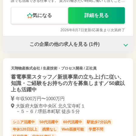
誰でも活躍できる仕事です。 貴方の働きたい時間に働いて頂くことも
可能です。 ・なかなか自分に合った仕事が見つからない。 ・退職
後、仕事は探した
気になる
詳細を見る
2026年8月7日更新/
応募集まり次第終了
この企業の他の求人を見る
(1件)
天翔物産株式会社
/ 生産技術・プロセス開発 / 正社員
蓄電事業スタッフ／新規事業の立ち上げに従い、
知識・ご経験をお持ちの方を募集します／50歳以
上も活躍中
年収500万円〜1000万円
大阪府大阪市中央区 北久宝寺町１
－５－６ / 堺筋本町駅 徒歩５分
シニア活躍中
50代活躍中
60代活躍中
駅徒歩7分以内
年休120日以上
残業なし
Web面接可能
学歴不問