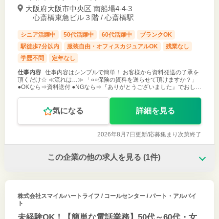
大阪府大阪市中央区 南船場4-4-3
心斎橋東急ビル３階 / 心斎橋駅
シニア活躍中
50代活躍中
60代活躍中
ブランクOK
駅徒歩7分以内
服装自由・オフィスカジュアルOK
残業なし
学歴不問
定年なし
仕事内容
仕事内容はシンプルで簡単！ お客様から資料発送の了承を
頂くだけ☆ ≪流れは…≫ 「○○保険の資料を送らせて頂けますか？」
●OKなら⇒資料送付 ●NGなら⇒『ありがとうございました』でおしま
い♪ これだけ！ 【知識0、コールセンター未経験でも全く問題ござい
ませ
気になる
詳細を見る
2026年8月7日更新/
応募集まり次第終了
この企業の他の求人を見る
(1件)
株式会社スマイルハートライフ
/ コールセンター / パート・アルバイ
ト
未経験OK！【簡単な電話業務】50代～60代・女