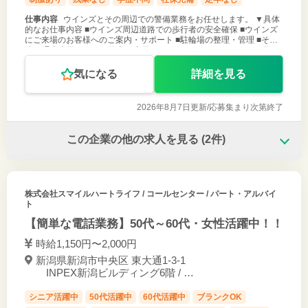
仕事内容
ウインズとその周辺での警備業務をお任せします。 ▼具体
的なお仕事内容 ■ウインズ周辺道路での歩行者の安全確保 ■ウインズ
にご来場のお客様へのご案内・サポート ■駐輪場の整理・管理 ■その
他 ○ 週末土日のみのお仕事 ○ 土日のどちらかだけでもOK！ ○ 60代
気になる
詳細を見る
2026年8月7日更新/
応募集まり次第終了
この企業の他の求人を見る
(2件)
株式会社スマイルハートライフ
/ コールセンター / パート・アルバイ
ト
【簡単な電話業務】50代～60代・女性活躍中！！
時給1,150円〜2,000円
新潟県新潟市中央区 東大通1-3-1
INPEX新潟ビルディング6階 / 新
潟駅 徒歩２分
シニア活躍中
50代活躍中
60代活躍中
ブランクOK