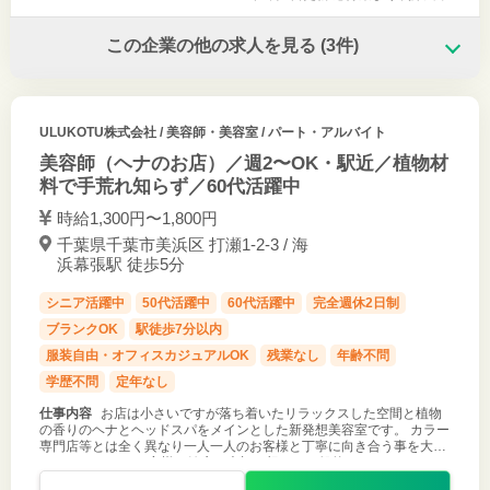
この企業の他の求人を見る
(3件)
ULUKOTU株式会社
/ 美容師・美容室 / パート・アルバイト
美容師（ヘナのお店）／週2〜OK・駅近／植物材
料で手荒れ知らず／60代活躍中
時給1,300円〜1,800円
千葉県千葉市美浜区 打瀬1-2-3 / 海
浜幕張駅 徒歩5分
シニア活躍中
50代活躍中
60代活躍中
完全週休2日制
ブランクOK
駅徒歩7分以内
服装自由・オフィスカジュアルOK
残業なし
年齢不問
学歴不問
定年なし
仕事内容
お店は小さいですが落ち着いたリラックスした空間と植物
の香りのヘナとヘッドスパをメインとした新発想美容室です。 カラー
専門店等とは全く異なり一人一人のお客様と丁寧に向き合う事を大切
にしています。 お客様の健康を大切に想い、一般的なヘアカラーやパ
ーマはやっていない