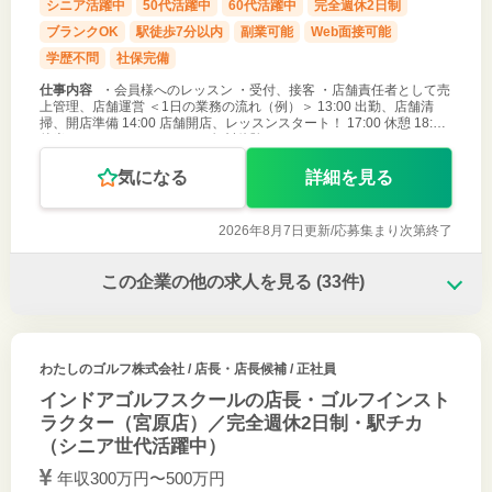
シニア活躍中
50代活躍中
60代活躍中
完全週休2日制
ブランクOK
駅徒歩7分以内
副業可能
Web面接可能
学歴不問
社保完備
仕事内容
・会員様へのレッスン ・受付、接客 ・店舗責任者として売
上管理、店舗運営 ＜1日の業務の流れ（例）＞ 13:00 出勤、店舗清
掃、開店準備 14:00 店舗開店、レッスンスタート！ 17:00 休憩 18:00
後半のレッスンスタート！（無料体験レッスンやコー
気になる
詳細を見る
2026年8月7日更新/
応募集まり次第終了
この企業の他の求人を見る
(33件)
わたしのゴルフ株式会社
/ 店長・店長候補 / 正社員
インドアゴルフスクールの店長・ゴルフインスト
ラクター（宮原店）／完全週休2日制・駅チカ
（シニア世代活躍中）
年収300万円〜500万円