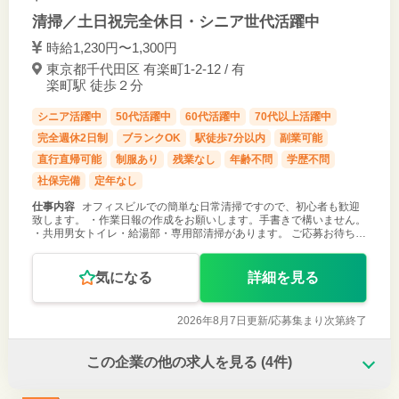
清掃／土日祝完全休日・シニア世代活躍中
時給1,230円〜1,300円
東京都千代田区 有楽町1-2-12 / 有
楽町駅 徒歩２分
シニア活躍中
50代活躍中
60代活躍中
70代以上活躍中
完全週休2日制
ブランクOK
駅徒歩7分以内
副業可能
直行直帰可能
制服あり
残業なし
年齢不問
学歴不問
社保完備
定年なし
仕事内容
オフィスビルでの簡単な日常清掃ですので、初心者も歓迎
致します。 ・作業日報の作成をお願いします。手書きで構いません。
・共用男女トイレ・給湯部・専用部清掃があります。 ご応募お待ちし
ております！
気になる
詳細を見る
2026年8月7日更新/
応募集まり次第終了
この企業の他の求人を見る
(4件)