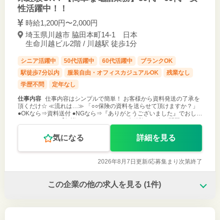
性活躍中！！
時給1,200円〜2,000円
埼玉県川越市 脇田本町14-1 日本
生命川越ビル2階 / 川越駅 徒歩1分
シニア活躍中
50代活躍中
60代活躍中
ブランクOK
駅徒歩7分以内
服装自由・オフィスカジュアルOK
残業なし
学歴不問
定年なし
仕事内容
仕事内容はシンプルで簡単！ お客様から資料発送の了承を
頂くだけ☆ ≪流れは…≫ 「○○保険の資料を送らせて頂けますか？」
●OKなら⇒資料送付 ●NGなら⇒『ありがとうございました』でおしま
い♪ これだけ！ 【知識0、コールセンター未経験でも全く問題ござい
ませ
気になる
詳細を見る
2026年8月7日更新/
応募集まり次第終了
この企業の他の求人を見る
(1件)