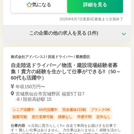
気になる
詳細を見る
2026年8月7日更新/
応募集まり次第終了
この企業の他の求人を見る
(1件)
株式会社アドバンスJ
/ 回送ドライバー / 業務委託
自走陸送ドライバー／物流・建設現場経験者募
集！貴方の経験を生かして仕事ができる‼（50～
60代も活躍中）
年収150万円〜
宮城県仙台市宮城野区 福室5丁目7
-8 / 陸前高砂駅 15
シニア活躍中
60代活躍中
完全週休2日制
ブランクOK
副業可能
直行直帰可能
残業なし
学歴不問
定年なし
仕事内容
≪元気に貴方らしく‼≫ 自走で車両をお届けする仕事で
す！ 難しい仕事はありません。 力仕事はありません！ 経験を活かし