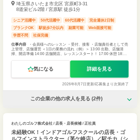
埼玉県さいたま市北区 宮原町3-31
8道栄ビル2階 / 宮原駅 徒歩1分
シニア活躍中
50代活躍中
60代活躍中
完全週休2日制
ブランクOK
駅徒歩7分以内
副業可能
Web面接可能
学歴不問
社保完備
仕事内容
・会員様へのレッスン ・受付、接客 ・店舗責任者として売
上管理、店舗運営 ＜1日の業務の流れ（例）＞ 13:00 出勤、店舗清
掃、開店準備 14:00 店舗開店、レッスンスタート！ 17:00 休憩 18:00
後半のレッスンスタート！（無料体験レッスンやコー
気になる
詳細を見る
2026年8月7日更新/
応募集まり次第終了
この企業の他の求人を見る
(2件)
わたしのゴルフ株式会社
/ 店長・店長候補 / 正社員
未経験OK！インドアゴルフスクールの店長・ゴ
ルフインストラクター（茅ケ崎店）／駅チカ（シ