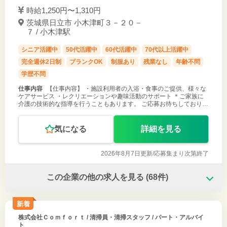
時給1,250円〜1,310円
茨城県日立市 小木津町３－２０－
７ / 小木津駅
シニア活躍中
50代活躍中
60代活躍中
70代以上活躍中
完全週休2日制
ブランクOK
制服あり
残業なし
年齢不問
学歴不問
仕事内容
【仕事内容】 ・施設利用者の入浴・食事のご提供、様々な
ケアサービス ・レクリエーションや趣味活動のサポート ＊ご家族に
介護の技術的な指導を行うこともあります。 ご応募お待ちしておりま
す！
気になる
詳細を見る
2026年8月7日更新/
応募集まり次第終了
この企業の他の求人を見る
(68件)
新着
株式会社Ｃｏｍｆｏｒｔ
/ 清掃員・清掃スタッフ / パート・アルバイ
ト