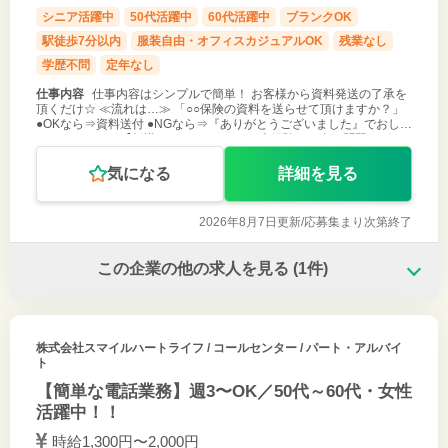
シニア活躍中
50代活躍中
60代活躍中
ブランクOK
駅徒歩7分以内
服装自由・オフィスカジュアルOK
残業なし
学歴不問
定年なし
仕事内容
仕事内容はシンプルで簡単！ お客様から資料発送の了承を
頂くだけ☆ ≪流れは…≫ 「○○保険の資料を送らせて頂けますか？」
●OKなら⇒資料送付 ●NGなら⇒『ありがとうございました』でおしま
い♪ これだけ！ 【知識0、コールセンター未経験でも全く問題ござい
ませ
気になる
詳細を見る
2026年8月7日更新/
応募集まり次第終了
この企業の他の求人を見る
(1件)
株式会社スマイルハートライフ
/ コールセンター / パート・アルバイ
ト
【簡単な電話業務】週3〜OK／50代～60代・女性
活躍中！！
時給1,300円〜2,000円