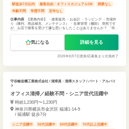
駅徒歩7分以内
服装自由・オフィスカジュアルOK
残業なし
年齢不問
学歴不問
定年なし
仕事内容
【業務内容】 ・接客販売 ・お会計 ・ラッピング ・売場作
り（陳列、商品補充、メンテナンス） ・在庫管理（棚卸） 突然です
が、お店で接客を受けて嫌な思いをしたことはありませんか？ 「何も
質問していないのに、商品の説明をひたすら聞かされる。」 「いつで
もだれにで
気になる
詳細を見る
2026年8月7日更新/
応募集まり次第終了
守谷輸送機工業株式会社
/ 清掃員・清掃スタッフ / パート・アルバイ
ト
オフィス清掃／経験不問・シニア世代活躍中
時給1,230円〜1,230円
神奈川県横浜市金沢区 福浦1-14-9
/ 福浦駅 徒歩7分
シニア活躍中
50代活躍中
60代活躍中
70代以上活躍中