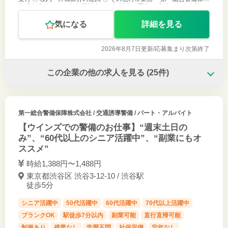
株式会社』は1972年創業以来、50年以上の歴史 と実績がある会社
気になる
詳細を見る
2026年8月7日更新/
応募集まり次第終了
この企業の他の求人を見る
(25件)
第一総合警備保障株式会社
/ 交通誘導警備 / パート・アルバイト
【ウインズでの警備のお仕事】“週末土日の
み”、“60代以上のシニア活躍中”、“副業にもオ
ススメ”
時給1,388円〜1,488円
東京都渋谷区 渋谷3-12-10 / 渋谷駅
徒歩5分
シニア活躍中
50代活躍中
60代活躍中
70代以上活躍中
ブランクOK
駅徒歩7分以内
副業可能
直行直帰可能
制服あり
残業なし
学歴不問
社保完備
定年なし