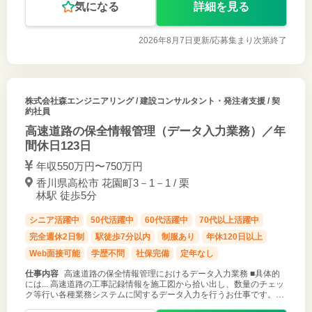
気になる
詳細を見る
2026年8月7日更新/
応募集まり次第終了
株式会社森エンジニアリング
/ 建設コンサルタント・発注者支援 / 契
約社員
高速道路の保全情報管理（データ入力業務）／年
間休日123日
年収550万円〜750万円
香川県高松市 花園町3－1－1 / 栗
林駅 徒歩5分
シニア活躍中
50代活躍中
60代活躍中
70代以上活躍中
完全週休2日制
駅徒歩7分以内
制服あり
年休120日以上
Web面接可能
学歴不問
社保完備
定年なし
仕事内容
高速道路の保全情報管理におけるデータ入力業務 ■具体的
には... 高速道路の工事記録情報を施工図から拾い出し、数量のチェッ
ク等行い各種業務システムに関するデータ入力を行うお仕事です。
（内勤業務となります。） 1回／月程度現場視察の可能性あり