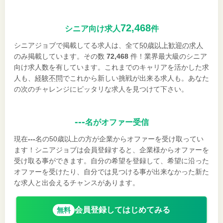
72,468
シニア向け求人
件
シニアジョブで掲載してる求人は、全て
50歳以上歓迎の求人
のみ掲載しています。その数
72,468
件！業界最大級のシニア
向け求人数を有しています。これまでのキャリアを活かした求
人も、
経験不問
でこれから新しい挑戦が出来る求人も。あなた
の次のチャレンジにピッタリな求人を見つけて下さい。
---
名がオファー受信
現在
---
名の50歳以上の方が企業からオファーを受け取ってい
ます！シニアジョブは会員登録すると、企業様からオファーを
受け取る事ができます。自分の希望を登録して、希望に沿った
オファーを受けたり、自分では見つける事が出来なかった新た
な求人と出会えるチャンスがあります。
会員登録してはじめてみる
無料