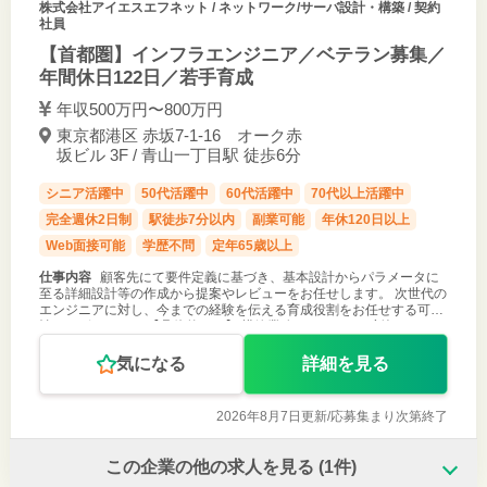
株式会社アイエスエフネット
/ ネットワーク/サーバ設計・構築 / 契約
社員
【首都圏】インフラエンジニア／ベテラン募集／
年間休日122日／若手育成
年収500万円〜800万円
東京都港区 赤坂7-1-16 オーク赤
坂ビル 3F / 青山一丁目駅 徒歩6分
シニア活躍中
50代活躍中
60代活躍中
70代以上活躍中
完全週休2日制
駅徒歩7分以内
副業可能
年休120日以上
Web面接可能
学歴不問
定年65歳以上
仕事内容
顧客先にて要件定義に基づき、基本設計からパラメータに
至る詳細設計等の作成から提案やレビューをお任せします。 次世代の
エンジニアに対し、今までの経験を伝える育成役割をお任せする可能
性もございます。 【具体的には】 構築業務については、新規または
リプレイス案件にて
気になる
詳細を見る
2026年8月7日更新/
応募集まり次第終了
この企業の他の求人を見る
(1件)