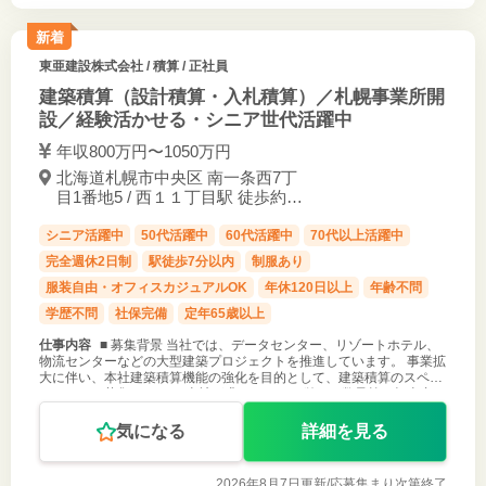
新着
東亜建設株式会社
/ 積算 / 正社員
建築積算（設計積算・入札積算）／札幌事業所開
設／経験活かせる・シニア世代活躍中
年収800万円〜1050万円
北海道札幌市中央区 南一条西7丁
目1番地5 / 西１１丁目駅 徒歩約7
分
シニア活躍中
50代活躍中
60代活躍中
70代以上活躍中
完全週休2日制
駅徒歩7分以内
制服あり
服装自由・オフィスカジュアルOK
年休120日以上
年齢不問
学歴不問
社保完備
定年65歳以上
仕事内容
■ 募集背景 当社では、データセンター、リゾートホテル、
物流センターなどの大型建築プロジェクトを推進しています。 事業拡
大に伴い、本社建築積算機能の強化を目的として、建築積算のスペシ
ャリストを募集します。 当社が求めるのは、単なる数量拾い担当者で
はありません。
気になる
詳細を見る
2026年8月7日更新/
応募集まり次第終了