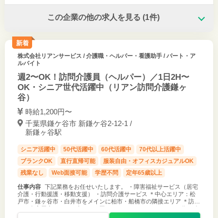
この企業の他の求人を見る
(1件)
新着
株式会社リアンサービス
/ 介護職・ヘルパー・看護助手 / パート・ア
ルバイト
週2〜OK！訪問介護員（ヘルパー）／1日2H〜
OK・シニア世代活躍中（リアン訪問介護鎌ヶ
谷）
時給1,200円〜
千葉県鎌ケ谷市 新鎌ケ谷2-12-1 /
新鎌ヶ谷駅
シニア活躍中
50代活躍中
60代活躍中
70代以上活躍中
ブランクOK
直行直帰可能
服装自由・オフィスカジュアルOK
残業なし
Web面接可能
学歴不問
定年65歳以上
仕事内容
下記業務をお任せいたします。 ・障害福祉サービス（居宅
介護・行動援護・移動支援） ・訪問介護サービス ＊中心エリア：松
戸市・鎌ヶ谷市・白井市をメインに柏市・船橋市の隣接エリア ＊訪問
は、自家用車（バイク含む）で回っていただきます（ガソリン代は移
動手当として支給