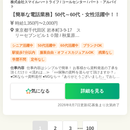
株式会社スマイルハートライフ
/ コールセンター / パート・アルバイ
ト
【簡単な電話業務】50代～60代・女性活躍中！！
時給1,350円〜2,000円
東京都千代田区 岩本町3-9-17 ス
リーセブンビル１０階 / 秋葉原駅
徒歩5分
シニア活躍中
50代活躍中
60代活躍中
ブランクOK
駅徒歩7分以内
服装自由・オフィスカジュアルOK
残業なし
学歴不問
定年なし
仕事内容
仕事内容はシンプルで簡単！ お客様から資料発送の了承を
頂くだけ☆ ≪流れは…≫ 「○○保険の資料を送らせて頂けますか？」
●OKなら⇒資料送付 ●NGなら⇒『ありがとうございました』でおしま
い♪ これだけ！ 【知識0、コールセンター未経験でも全く問題ござい
ませ
気になる
詳細を見る
2026年8月7日更新/
応募集まり次第終了
1
2
3
100