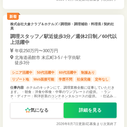
新着
株式会社大倉クラブ＆ホテルズ
/ 調理師・調理補助・料理長 / 契約社
員
調理スタッフ／駅近徒歩3分／週休2日制／60代以
上活躍中
年収250万円〜300万円
北海道函館市 末広町3-5 / 十字街駅
徒歩3分
シニア活躍中
50代活躍中
60代活躍中
制服あり
リゾート地
Web面接可能
学歴不問
社保完備
定年なし
仕事内容
ホテルのキッチンにて、調理業務全般に従事していただき
ます。 ・朝食：洋食や和食・中華のワンプレートの提供。 ・ラン
チ・ディナー：和洋折衷のコンチネンタルコースの提供。 ・仕込み、
盛り付け、片付け清掃など調理場作業。
気になる
詳細を見る
2026年8月7日更新/
応募集まり次第終了