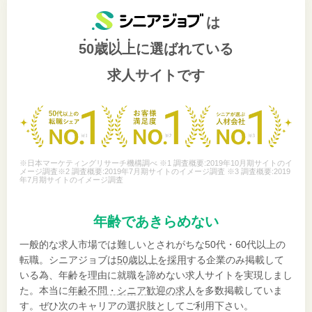
は
50歳以上
に選ばれている
求人サイトです
※日本マーケティングリサーチ機構調べ ※1 調査概要:2019年10月期サイトのイ
メージ調査※2 調査概要:2019年7月期サイトのイメージ調査 ※3 調査概要:2019
年7月期サイトのイメージ調査
年齢であきらめない
一般的な求人市場では難しいとされがちな50代・60代以上の
転職。シニアジョブは
50歳以上を採用
する企業のみ掲載して
いる為、年齢を理由に就職を諦めない求人サイトを実現しまし
た。本当に
年齢不問・シニア歓迎の求人
を多数掲載していま
す。ぜひ次のキャリアの選択肢としてご利用下さい。