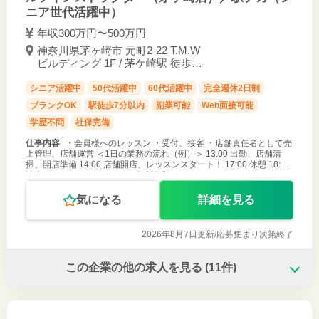
ニア世代活躍中）
年収300万円〜500万円
神奈川県茅ヶ崎市 元町2-22 T.M.W
ビルディング 1F / 茅ケ崎駅 徒歩1
分
シニア活躍中
50代活躍中
60代活躍中
完全週休2日制
ブランクOK
駅徒歩7分以内
副業可能
Web面接可能
学歴不問
社保完備
仕事内容
・会員様へのレッスン ・受付、接客 ・店舗責任者として売
上管理、店舗運営 ＜1日の業務の流れ（例）＞ 13:00 出勤、店舗清
掃、開店準備 14:00 店舗開店、レッスンスタート！ 17:00 休憩 18:00
後半のレッスンスタート！（無料体験レッスンやコー
気になる
詳細を見る
2026年8月7日更新/
応募集まり次第終了
この企業の他の求人を見る
(11件)