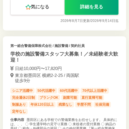
気になる
詳細を見る
2026年8月7日更新/
2026年9月14日迄
第一総合警備保障株式会社
/ 施設警備 / 契約社員
学校の施設警備スタッフ大募集！／未経験者大歓
迎！
日給10,000円〜17,820円
東京都墨田区 横網2-2-25 / 両国駅
徒歩9分
シニア活躍中
50代活躍中
60代活躍中
70代以上活躍中
完全週休2日制
ブランクOK
副業可能
直行直帰可能
制服あり
年休120日以上
残業なし
学歴不問
社保完備
定年なし
仕事内容
墨田区にある学校での警備業務をお任せします。 具体的に
は、、、 〇 学生通学時の見守り業務 〇 来校者の受付業務 〇 納品の
受付 〇 校内・外構部分の巡回 〇 その他付帯業務 『第一総合警備保障