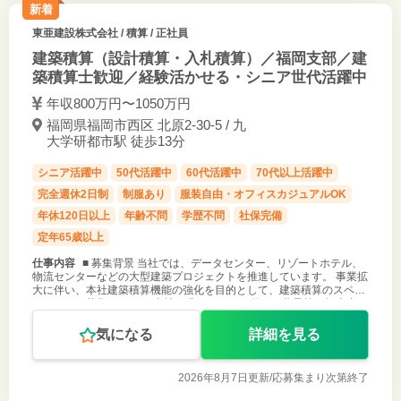
新着
東亜建設株式会社
/ 積算 / 正社員
建築積算（設計積算・入札積算）／福岡支部／建
築積算士歓迎／経験活かせる・シニア世代活躍中
年収800万円〜1050万円
福岡県福岡市西区 北原2-30-5 / 九
大学研都市駅 徒歩13分
シニア活躍中
50代活躍中
60代活躍中
70代以上活躍中
完全週休2日制
制服あり
服装自由・オフィスカジュアルOK
年休120日以上
年齢不問
学歴不問
社保完備
定年65歳以上
仕事内容
■ 募集背景 当社では、データセンター、リゾートホテル、
物流センターなどの大型建築プロジェクトを推進しています。 事業拡
大に伴い、本社建築積算機能の強化を目的として、建築積算のスペシ
ャリストを募集します。 当社が求めるのは、単なる数量拾い担当者で
はありません。
気になる
詳細を見る
2026年8月7日更新/
応募集まり次第終了