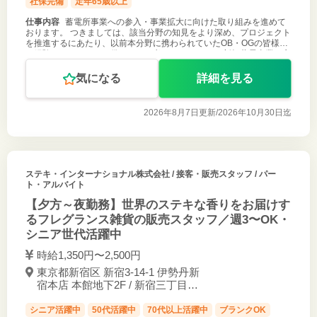
社保完備
定年65歳以上
仕事内容
蓄電所事業への参入・事業拡大に向けた取り組みを進めて
おります。 つきましては、該当分野の知見をより深め、プロジェクト
を推進するにあたり、以前本分野に携わられていたOB・OGの皆様の
ご経験やアイデアをお借りしたく考えております。 新規蓄電事業の立
ち上げに向けて準
気になる
詳細を見る
2026年8月7日更新/
2026年10月30日迄
ステキ・インターナショナル株式会社
/ 接客・販売スタッフ / パー
ト・アルバイト
【夕方～夜勤務】世界のステキな香りをお届けす
るフレグランス雑貨の販売スタッフ／週3〜OK・
シニア世代活躍中
時給1,350円〜2,500円
東京都新宿区 新宿3-14-1 伊勢丹新
宿本店 本館地下2F / 新宿三丁目駅
徒歩1分
シニア活躍中
50代活躍中
70代以上活躍中
ブランクOK