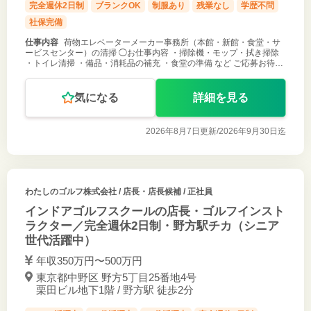
完全週休2日制
ブランクOK
制服あり
残業なし
学歴不問
社保完備
仕事内容
荷物エレベーターメーカー事務所（本館・新館・食堂・サ
ービスセンター）の清掃 ◯お仕事内容 ・掃除機・モップ・拭き掃除
・トイレ清掃 ・備品・消耗品の補充 ・食堂の準備 など ご応募お待ち
しております！
気になる
詳細を見る
2026年8月7日更新/
2026年9月30日迄
わたしのゴルフ株式会社
/ 店長・店長候補 / 正社員
インドアゴルフスクールの店長・ゴルフインスト
ラクター／完全週休2日制・野方駅チカ（シニア
世代活躍中）
年収350万円〜500万円
東京都中野区 野方5丁目25番地4号
栗田ビル地下1階 / 野方駅 徒歩2分