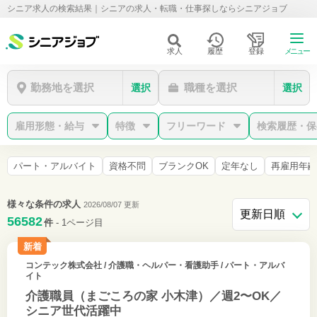
シニア求人の検索結果｜シニアの求人・転職・仕事探しならシニアジョブ
求人
履歴
登録
メニュー
勤務地を選択
職種を選択
選択
選択
雇用形態・給与
特徴
フリーワード
検索履歴・保
パート・アルバイト
資格不問
ブランクOK
定年なし
再雇用年齢
様々な条件の求人
2026/08/07 更新
56582
件
- 1ページ目
新着
コンテック株式会社
/ 介護職・ヘルパー・看護助手 / パート・アルバ
イト
介護職員（まごころの家 小木津）／週2〜OK／
シニア世代活躍中