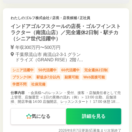
わたしのゴルフ株式会社
/ 店長・店長候補 / 正社員
インドアゴルフスクールの店長・ゴルフインスト
ラクター（南流山店）／完全週休2日制・駅チカ
（シニア世代活躍中）
年収300万円〜500万円
千葉県流山市 南流山2-3-1 グラン
ドライズ（GRAND RISE）2階 /
南流山駅 徒歩1分
シニア活躍中
50代活躍中
60代活躍中
完全週休2日制
ブランクOK
駅徒歩7分以内
副業可能
Web面接可能
学歴不問
社保完備
仕事内容
・会員様へのレッスン ・受付、接客 ・店舗責任者として売
上管理、店舗運営 ＜1日の業務の流れ（例）＞ 13:00 出勤、店舗清
掃、開店準備 14:00 店舗開店、レッスンスタート！ 17:00 休憩 18:00
後半のレッスンスタート！（無料体験レッスンやコー
気になる
詳細を見る
2026年8月7日更新/
応募集まり次第終了