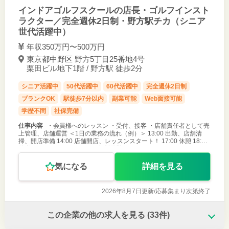
インドアゴルフスクールの店長・ゴルフインスト
ラクター／完全週休2日制・野方駅チカ（シニア
世代活躍中）
年収350万円〜500万円
東京都中野区 野方5丁目25番地4号
栗田ビル地下1階 / 野方駅 徒歩2分
シニア活躍中
50代活躍中
60代活躍中
完全週休2日制
ブランクOK
駅徒歩7分以内
副業可能
Web面接可能
学歴不問
社保完備
仕事内容
・会員様へのレッスン ・受付、接客 ・店舗責任者として売
上管理、店舗運営 ＜1日の業務の流れ（例）＞ 13:00 出勤、店舗清
掃、開店準備 14:00 店舗開店、レッスンスタート！ 17:00 休憩 18:00
後半のレッスンスタート！（無料体験レッスンやコー
気になる
詳細を見る
2026年8月7日更新/
応募集まり次第終了
この企業の他の求人を見る
(33件)