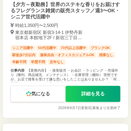
【夕方～夜勤務】世界のステキな香りをお届けす
るフレグランス雑貨の販売スタッフ／週3〜OK・
シニア世代活躍中
時給1,350円〜2,500円
東京都新宿区 新宿3-14-1 伊勢丹新
宿本店 本館地下2F / 新宿三丁目駅
徒歩1分
シニア活躍中
50代活躍中
70代以上活躍中
ブランクOK
駅徒歩7分以内
服装自由・オフィスカジュアルOK
残業なし
年齢不問
学歴不問
定年なし
仕事内容
【業務内容】 ・接客販売 ・お会計 ・ラッピング ・売場作
り（陳列、商品補充、メンテナンス） ・在庫管理（棚卸） 突然です
が、お店で接客を受けて嫌な思いをしたことはありませんか？ 「何も
質問していないのに、商品の説明をひたすら聞かされる。」 「いつで
もだれにで
気になる
詳細を見る
2026年8月7日更新/
応募集まり次第終了