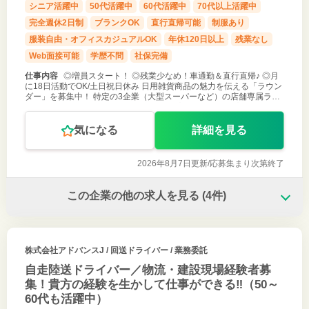
シニア活躍中
50代活躍中
60代活躍中
70代以上活躍中
完全週休2日制
ブランクOK
直行直帰可能
制服あり
服装自由・オフィスカジュアルOK
年休120日以上
残業なし
Web面接可能
学歴不問
社保完備
仕事内容
◎増員スタート！ ◎残業少なめ！車通勤＆直行直帰♪ ◎月
に18日活動でOK/土日祝日休み 日用雑貨商品の魅力を伝える「ラウン
ダー」を募集中！ 特定の3企業（大型スーパーなど）の店舗専属ラウ
ンダーとしてご活躍いただきます。 担当店舗を回り、各店の売場ご担
当者様と
気になる
詳細を見る
2026年8月7日更新/
応募集まり次第終了
この企業の他の求人を見る
(4件)
株式会社アドバンスJ
/ 回送ドライバー / 業務委託
自走陸送ドライバー／物流・建設現場経験者募
集！貴方の経験を生かして仕事ができる‼（50～
60代も活躍中）