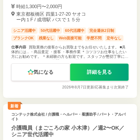
時給1,300円〜2,000円
東京都板橋区 四葉1-27-20 ヤオコ
ー内１F / 成増駅 バスで１５分
シニア活躍中
50代活躍中
60代活躍中
完全週休2日制
ブランクOK
残業なし
Web面接可能
学歴不問
定年なし
仕事内容
買取業務の接客からお買取までをお任せいたします。 ■具
体的には... ・商品査定 ・接客 ・事務作業 ＊コツコツお仕事をしたい
方にお勧めです。 ＊未経験の方も歓迎です。スタッフが懇切丁寧にサ
ポートいたします。 ＊3日間のZOOM研修あり
気になる
詳細を見る
2026年8月7日更新/
応募集まり次第終了
新着
コンテック株式会社
/ 介護職・ヘルパー・看護助手 / パート・アルバ
イト
介護職員（まごころの家 小木津）／週2〜OK／
シニア世代活躍中