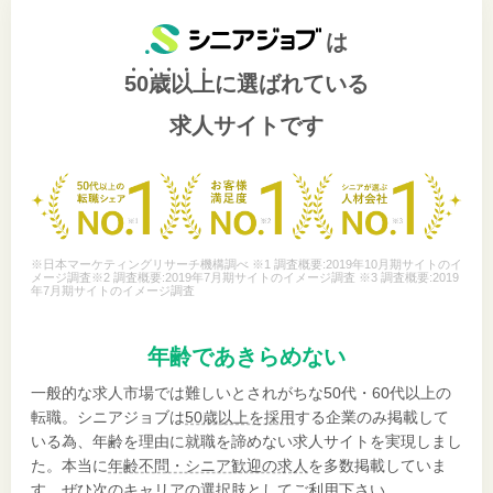
は
50歳以上
に選ばれている
求人サイトです
※日本マーケティングリサーチ機構調べ ※1 調査概要:2019年10月期サイトのイ
メージ調査※2 調査概要:2019年7月期サイトのイメージ調査 ※3 調査概要:2019
年7月期サイトのイメージ調査
年齢であきらめない
一般的な求人市場では難しいとされがちな50代・60代以上の
転職。シニアジョブは
50歳以上を採用
する企業のみ掲載して
いる為、年齢を理由に就職を諦めない求人サイトを実現しまし
た。本当に
年齢不問・シニア歓迎の求人
を多数掲載していま
す。ぜひ次のキャリアの選択肢としてご利用下さい。