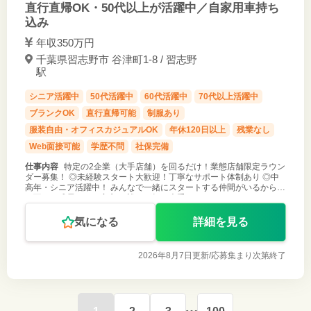
直行直帰OK・50代以上が活躍中／自家用車持ち
込み
年収350万円
千葉県習志野市 谷津町1-8 / 習志野
駅
シニア活躍中
50代活躍中
60代活躍中
70代以上活躍中
ブランクOK
直行直帰可能
制服あり
服装自由・オフィスカジュアルOK
年休120日以上
残業なし
Web面接可能
学歴不問
社保完備
仕事内容
特定の2企業（大手店舗）を回るだけ！業態店舗限定ラウン
ダー募集！ ◎未経験スタート大歓迎！丁寧なサポート体制あり ◎中
高年・シニア活躍中！ みんなで一緒にスタートする仲間がいるから、
お互いに成長できて安心！ 誰もが知る大手メーカーのスタッフとし
て、巡回するのは
気になる
詳細を見る
2026年8月7日更新/
応募集まり次第終了