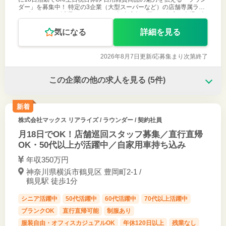
ダー」を募集中！ 特定の3企業（大型スーパーなど）の店舗専属ラウ
ンダーとしてご活躍いただきます。 担当店舗を回り、各店の売場ご担
当者様と
気になる
詳細を見る
2026年8月7日更新/
応募集まり次第終了
この企業の他の求人を見る
(5件)
新着
株式会社マックス リアライズ
/ ラウンダー / 契約社員
月18日でOK！店舗巡回スタッフ募集／直行直帰
OK・50代以上が活躍中／自家用車持ち込み
年収350万円
神奈川県横浜市鶴見区 豊岡町2-1 /
鶴見駅 徒歩1分
シニア活躍中
50代活躍中
60代活躍中
70代以上活躍中
ブランクOK
直行直帰可能
制服あり
服装自由・オフィスカジュアルOK
年休120日以上
残業なし