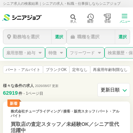
シニア求人の検索結果｜シニアの求人・転職・仕事探しならシニアジョブ
求人
履歴
登録
メニュー
勤務地を選択
職種を選択
選択
選択
雇用形態・給与
特徴
フリーワード
検索履歴・保
パート・アルバイト
ブランクOK
定年なし
再雇用年齢制限なし
様々な条件の求人
2026/08/07 更新
62919
件
- 1ページ目
新着
株式会社チューブライディング
/ 接客・販売スタッフ / パート・アル
バイト
買取店の査定スタッフ／未経験OK／シニア世代
活躍中