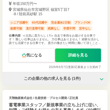
年収150万円〜
宮城県仙台市宮城野区 福室5丁目7
-8 / 陸前高砂駅 15
シニア活躍中
60代活躍中
完全週休2日制
ブランクOK
副業可能
直行直帰可能
残業なし
学歴不問
定年なし
仕事内容
≪元気に貴方らしく‼≫ 自走で車両をお届けする仕事で
す！ 難しい仕事はありません。 力仕事はありません！ 経験を活かし
誰でも活躍できる仕事です。 貴方の働きたい時間に働いて頂くことも
可能です。 ・なかなか自分に合った仕事が見つからない。 ・退職
後、仕事は探した
気になる
詳細を見る
2026年8月7日更新/
応募集まり次第終了
この企業の他の求人を見る
(1件)
天翔物産株式会社
/ 生産技術・プロセス開発 / 正社員
蓄電事業スタッフ／新規事業の立ち上げに従い、