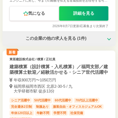
エンジニアに対し、今までの経験を伝える育成役割をお任せする可能
性もございます。 【具体的には】 構築業務については、新規または
リプレイス案件にて
気になる
詳細を見る
2026年8月7日更新/
応募集まり次第終了
この企業の他の求人を見る
(1件)
新着
東亜建設株式会社
/ 積算 / 正社員
建築積算（設計積算・入札積算）／福岡支部／建
築積算士歓迎／経験活かせる・シニア世代活躍中
年収800万円〜1050万円
福岡県福岡市西区 北原2-30-5 / 九
大学研都市駅 徒歩13分
シニア活躍中
50代活躍中
60代活躍中
70代以上活躍中
完全週休2日制
制服あり
服装自由・オフィスカジュアルOK
年休120日以上
年齢不問
学歴不問
社保完備