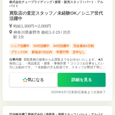
株式会社チューブライディング
/ 接客・販売スタッフ / パート・アル
バイト
買取店の査定スタッフ／未経験OK／シニア世代
活躍中
時給1,300円〜2,000円
神奈川県秦野市 曲松1-2-19 / 渋沢
駅 1分
シニア活躍中
50代活躍中
60代活躍中
完全週休2日制
ブランクOK
駅徒歩7分以内
学歴不問
定年なし
仕事内容
買取業務の接客からお買取までをお任せいたします。 ■具
体的には... ・商品査定 ・接客 ・事務作業 ＊コツコツお仕事をしたい
方にお勧めです。 ＊未経験の方も歓迎です。スタッフが懇切丁寧にサ
ポートいたします。 ＊3日間のZOOM研修あり
気になる
詳細を見る
2026年8月7日更新/
応募集まり次第終了
守谷輸送機工業株式会社
/ 清掃員・清掃スタッフ / パート・アルバイ