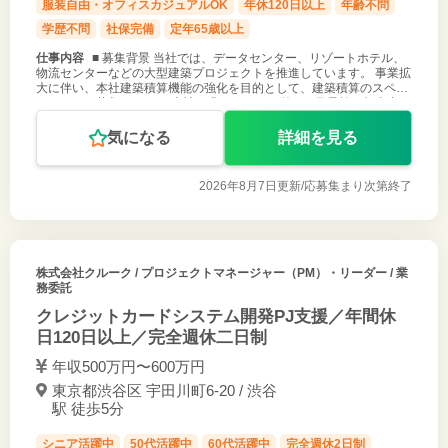
服装自由・オフィスカジュアルOK
年休120日以上
年齢不問
学歴不問
社保完備
定年65歳以上
仕事内容
■ 募集背景 当社では、データセンター、リゾートホテル、
物流センターなどの大型建築プロジェクトを推進しています。 事業拡
大に伴い、本社建築積算機能の強化を目的として、建築積算のスペシ
ャリストを募集します。 当社が求めるのは、単なる数量拾い担当者で
はありません。
気になる
詳細を見る
2026年8月7日更新/
応募集まり次第終了
株式会社クルーク
/ プロジェクトマネージャー（PM）・リーダー / 業
務委託
クレジットカードシステム開発PJ支援／年間休
日120日以上／完全週休二日制
年収500万円〜600万円
東京都渋谷区 宇田川町6-20 / 渋谷
駅 徒歩5分
シニア活躍中
50代活躍中
60代活躍中
完全週休2日制