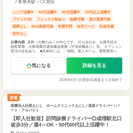
/ 本厚木駅 バス30分
シニア活躍中
50代活躍中
60代活躍中
70代以上活躍中
ブランクOK
フレックス制あり
副業可能
直行直帰可能
残業なし
Web面接可能
学歴不問
在宅ワーク
社保完備
定年なし
仕事内容
直葬（火葬のみ）が中心です。 打ち合わせ、火葬手続き、
納棺業務、火葬場案内遺体搬送業務（中長距離あり）等。 オプション
受注の歩合あり。 ■具体的には... ・病院、老人ホーム、警察署等へ遺
体のお迎え ・火葬場まで棺の搬送、火葬場案内 ・棺の納棺、移動 ・
葬儀に
気になる
詳細を見る
2026年8月7日更新/
応募集まり次第終了
新着
医療法人社団えにし ホームクリニックえにし
/ 送迎ドライバー / パ
ート・アルバイト
【即入社歓迎】訪問診療ドライバー◎成増駅北口
徒歩3分／週4～OK・50代60代以上活躍中！