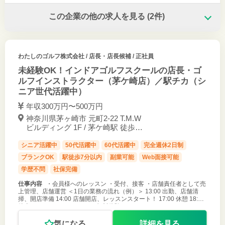
この企業の他の求人を見る
(2件)
わたしのゴルフ株式会社
/ 店長・店長候補 / 正社員
未経験OK！インドアゴルフスクールの店長・ゴ
ルフインストラクター（茅ケ崎店）／駅チカ（シ
ニア世代活躍中）
年収300万円〜500万円
神奈川県茅ヶ崎市 元町2-22 T.M.W
ビルディング 1F / 茅ケ崎駅 徒歩1
分
シニア活躍中
50代活躍中
60代活躍中
完全週休2日制
ブランクOK
駅徒歩7分以内
副業可能
Web面接可能
学歴不問
社保完備
仕事内容
・会員様へのレッスン ・受付、接客 ・店舗責任者として売
上管理、店舗運営 ＜1日の業務の流れ（例）＞ 13:00 出勤、店舗清
掃、開店準備 14:00 店舗開店、レッスンスタート！ 17:00 休憩 18:00
後半のレッスンスタート！（無料体験レッスンやコー
気になる
詳細を見る