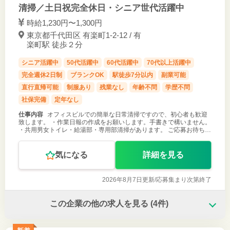
清掃／土日祝完全休日・シニア世代活躍中
時給1,230円〜1,300円
東京都千代田区 有楽町1-2-12 / 有
楽町駅 徒歩２分
シニア活躍中
50代活躍中
60代活躍中
70代以上活躍中
完全週休2日制
ブランクOK
駅徒歩7分以内
副業可能
直行直帰可能
制服あり
残業なし
年齢不問
学歴不問
社保完備
定年なし
仕事内容
オフィスビルでの簡単な日常清掃ですので、初心者も歓迎
致します。 ・作業日報の作成をお願いします。手書きで構いません。
・共用男女トイレ・給湯部・専用部清掃があります。 ご応募お待ちし
ております！
気になる
詳細を見る
2026年8月7日更新/
応募集まり次第終了
この企業の他の求人を見る
(4件)