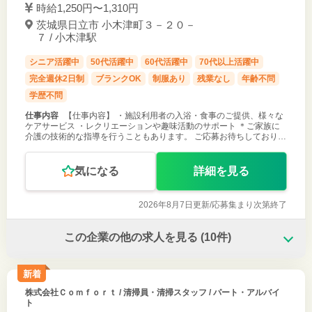
時給1,250円〜1,310円
茨城県日立市 小木津町３－２０－
７ / 小木津駅
シニア活躍中
50代活躍中
60代活躍中
70代以上活躍中
完全週休2日制
ブランクOK
制服あり
残業なし
年齢不問
学歴不問
仕事内容
【仕事内容】 ・施設利用者の入浴・食事のご提供、様々な
ケアサービス ・レクリエーションや趣味活動のサポート ＊ご家族に
介護の技術的な指導を行うこともあります。 ご応募お待ちしておりま
す！
気になる
詳細を見る
2026年8月7日更新/
応募集まり次第終了
この企業の他の求人を見る
(10件)
新着
株式会社Ｃｏｍｆｏｒｔ
/ 清掃員・清掃スタッフ / パート・アルバイ
ト