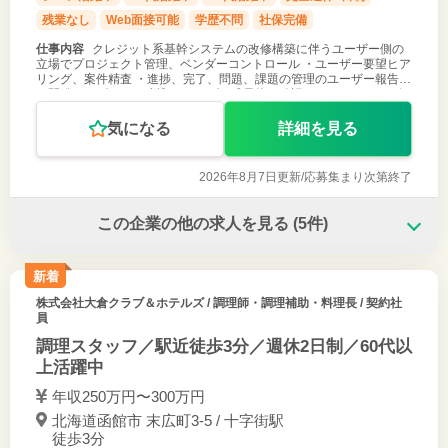
残業なし
Web面接可能
学歴不問
社保完備
仕事内容
クレジット系基幹システムの改修構築に伴うユーザー側の
立場でプロジェクト管理、ベンダーコントロール ・ユーザー要望ヒア
リング、案件精査 ・進捗、完了、問題、課題の管理のユーザー報告
・開発ベンダーとの連携 ・ベンダー成果物の確認、テスト ・ユーザ
ー・ベンダー間の
気になる
詳細を見る
2026年8月7日更新/
応募集まり次第終了
この企業の他の求人を見る
(5件)
新着
株式会社大倉クラブ＆ホテルズ
/ 調理師・調理補助・料理長 / 契約社
員
調理スタッフ／駅近徒歩3分／週休2日制／60代以
上活躍中
年収250万円〜300万円
北海道函館市 末広町3-5 / 十字街駅
徒歩3分