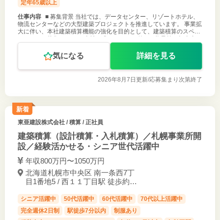
定年65歳以上
仕事内容
■ 募集背景 当社では、データセンター、リゾートホテル、
物流センターなどの大型建築プロジェクトを推進しています。 事業拡
大に伴い、本社建築積算機能の強化を目的として、建築積算のスペシ
ャリストを募集します。 当社が求めるのは、単なる数量拾い担当者で
はありません。
気になる
詳細を見る
2026年8月7日更新/
応募集まり次第終了
新着
東亜建設株式会社
/ 積算 / 正社員
建築積算（設計積算・入札積算）／札幌事業所開
設／経験活かせる・シニア世代活躍中
年収800万円〜1050万円
北海道札幌市中央区 南一条西7丁
目1番地5 / 西１１丁目駅 徒歩約7
分
シニア活躍中
50代活躍中
60代活躍中
70代以上活躍中
完全週休2日制
駅徒歩7分以内
制服あり