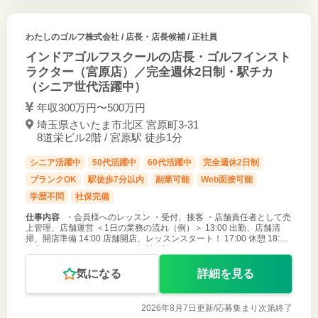
わたしのゴルフ株式会社
/ 店長・店長候補 / 正社員
インドアゴルフスクールの店長・ゴルフインスト
ラクター（宮原店）／完全週休2日制・駅チカ
（シニア世代活躍中）
年収300万円〜500万円
埼玉県さいたま市北区 宮原町3-31
8道栄ビル2階 / 宮原駅 徒歩1分
シニア活躍中
50代活躍中
60代活躍中
完全週休2日制
ブランクOK
駅徒歩7分以内
副業可能
Web面接可能
学歴不問
社保完備
仕事内容
・会員様へのレッスン ・受付、接客 ・店舗責任者として売
上管理、店舗運営 ＜1日の業務の流れ（例）＞ 13:00 出勤、店舗清
掃、開店準備 14:00 店舗開店、レッスンスタート！ 17:00 休憩 18:00
後半のレッスンスタート！（無料体験レッスンやコー
気になる
詳細を見る
2026年8月7日更新/
応募集まり次第終了