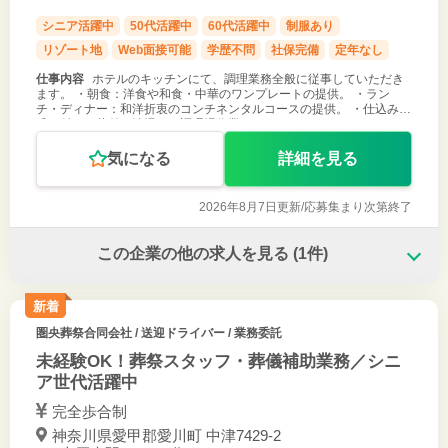
シニア活躍中
50代活躍中
60代活躍中
制服あり
リゾート地
Web面接可能
学歴不問
社保完備
定年なし
仕事内容
ホテルのキッチンにて、調理業務全般に従事していただき
ます。 ・朝食：洋食や和食・中華のワンプレートの提供。 ・ラン
チ・ディナー：和洋折衷のコンチネンタルコースの提供。 ・仕込み、
盛り付け、片付け清掃など調理場作業。
気になる
詳細を見る
2026年8月7日更新/
応募集まり次第終了
この企業の他の求人を見る
(1件)
新着
圏央葬祭合同会社
/ 送迎ドライバー / 業務委託
未経験OK！葬祭スタッフ・葬儀補助業務／シニ
ア世代活躍中
完全歩合制
神奈川県愛甲郡愛川町 中津7429-2