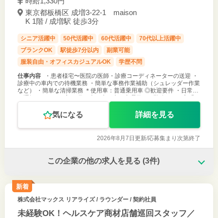
時給1,330円
東京都板橋区 成増3-22-1 maison
K 1階 / 成増駅 徒歩3分
シニア活躍中
50代活躍中
60代活躍中
70代以上活躍中
ブランクOK
駅徒歩7分以内
副業可能
服装自由・オフィスカジュアルOK
学歴不問
仕事内容
・患者様宅〜医院の医師・診療コーディネーターの送迎 ・
診療中の車内での待機業務 ・簡単な事務作業補助（シュレッダー作業
など） ・簡単な清掃業務 ＊使用車：普通乗用車 ◎歓迎要件 ・日常的
に運転をしている方 ・月、火、水、木、土曜日のご勤務できる方 ◎
面接後、翌
気になる
詳細を見る
2026年8月7日更新/
応募集まり次第終了
この企業の他の求人を見る
(3件)
新着
株式会社マックス リアライズ
/ ラウンダー / 契約社員
未経験OK！ヘルスケア商材店舗巡回スタッフ／