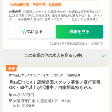
Web面接可能
学歴不問
社保完備
仕事内容
◎増員スタート！ ◎残業少なめ！車通勤＆直行直帰♪ ◎月
に18日活動でOK/土日祝日休み 日用雑貨商品の魅力を伝える「ラウン
ダー」を募集中！ 特定の3企業（大型スーパーなど）の店舗専属ラウ
ンダーとしてご活躍いただきます。 担当店舗を回り、各店の売場ご担
当者様と
気になる
詳細を見る
2026年8月7日更新/
応募集まり次第終了
この企業の他の求人を見る
(5件)
新着
株式会社マックス リアライズ
/ ラウンダー / 契約社員
月18日でOK！店舗巡回スタッフ募集／直行直帰
OK・50代以上が活躍中／自家用車持ち込み
年収350万円
大阪府守口市 八雲東町1-21-18 / 大
日駅 徒歩5分