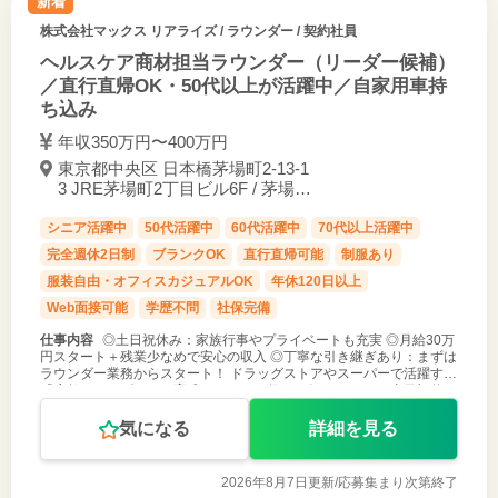
新着
株式会社マックス リアライズ
/ ラウンダー / 契約社員
ヘルスケア商材担当ラウンダー（リーダー候補）
／直行直帰OK・50代以上が活躍中／自家用車持
ち込み
年収350万円〜400万円
東京都中央区 日本橋茅場町2-13-1
3 JRE茅場町2丁目ビル6F / 茅場町
駅 徒歩1分
シニア活躍中
50代活躍中
60代活躍中
70代以上活躍中
完全週休2日制
ブランクOK
直行直帰可能
制服あり
服装自由・オフィスカジュアルOK
年休120日以上
Web面接可能
学歴不問
社保完備
仕事内容
◎土日祝休み：家族行事やプライベートも充実 ◎月給30万
円スタート＋残業少なめで安心の収入 ◎丁寧な引き継ぎあり：まずは
ラウンダー業務からスタート！ ドラッグストアやスーパーで活躍する
「店舗ラウンダー」の育成・フォロー役をお任せします。 土日祝休み
＆残業少な
気になる
詳細を見る
2026年8月7日更新/
応募集まり次第終了