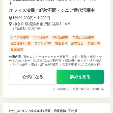
ト
オフィス清掃／経験不問・シニア世代活躍中
時給1,230円〜1,230円
神奈川県横浜市金沢区 福浦1-14-9
/ 福浦駅 徒歩7分
シニア活躍中
50代活躍中
60代活躍中
70代以上活躍中
完全週休2日制
ブランクOK
制服あり
残業なし
学歴不問
社保完備
仕事内容
荷物エレベーターメーカー事務所（本館・新館・食堂・サ
ービスセンター）の清掃 ◯お仕事内容 ・掃除機・モップ・拭き掃除
・トイレ清掃 ・備品・消耗品の補充 ・食堂の準備 など ご応募お待ち
しております！
気になる
詳細を見る
2026年8月7日更新/
2026年9月30日迄
わたしのゴルフ株式会社
/ 店長・店長候補 / 正社員