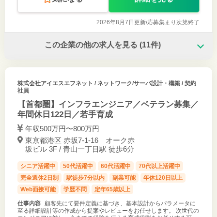
2026年8月7日更新/
応募集まり次第終了
この企業の他の求人を見る
(11件)
株式会社アイエスエフネット
/ ネットワーク/サーバ設計・構築 / 契約
社員
【首都圏】インフラエンジニア／ベテラン募集／
年間休日122日／若手育成
年収500万円〜800万円
東京都港区 赤坂7-1-16 オーク赤
坂ビル 3F / 青山一丁目駅 徒歩6分
シニア活躍中
50代活躍中
60代活躍中
70代以上活躍中
完全週休2日制
駅徒歩7分以内
副業可能
年休120日以上
Web面接可能
学歴不問
定年65歳以上
仕事内容
顧客先にて要件定義に基づき、基本設計からパラメータに
至る詳細設計等の作成から提案やレビューをお任せします。 次世代の