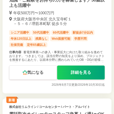
知識・ご経験をお持ちの方を募集します／50歳以
上も活躍中
年収500万円〜1000万円
大阪府大阪市中央区 北久宝寺町１
－５－６ / 堺筋本町駅 徒歩５分
シニア活躍中
50代活躍中
60代活躍中
駅徒歩7分以内
年休120日以上
残業なし
Web面接可能
学歴不問
社保完備
定年65歳以上
仕事内容
蓄電所事業への参入・事業拡大に向けた取り組みを進めて
おります。 つきましては、該当分野の知見をより深め、プロジェクト
を推進するにあたり、以前本分野に携わられていたOB・OGの皆様の
ご経験やアイデアをお借りしたく考えております。 新規蓄電事業の立
ち上げに向けて準
気になる
詳細を見る
2026年8月7日更新/
2026年10月30日迄
新着
株式会社リムライン
/ コールセンター / パート・アルバイト