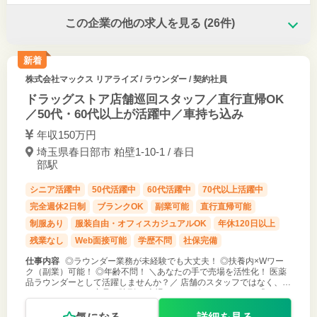
この企業の他の求人を見る
(26件)
新着
株式会社マックス リアライズ
/ ラウンダー / 契約社員
ドラッグストア店舗巡回スタッフ／直行直帰OK
／50代・60代以上が活躍中／車持ち込み
年収150万円
埼玉県春日部市 粕壁1-10-1 / 春日
部駅
シニア活躍中
50代活躍中
60代活躍中
70代以上活躍中
完全週休2日制
ブランクOK
副業可能
直行直帰可能
制服あり
服装自由・オフィスカジュアルOK
年休120日以上
残業なし
Web面接可能
学歴不問
社保完備
仕事内容
◎ラウンダー業務が未経験でも大丈夫！ ◎扶養内×Wワー
ク（副業）可能！ ◎年齢不問！ ＼あなたの手で売場を活性化！ 医薬
品ラウンダーとして活躍しませんか？／ 店舗のスタッフではなく、
一つのメーカーの商品の陳列や 売場づくりを行うスタッフ＝「ラウン
ダー」。 多