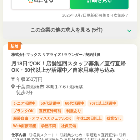
気になる
詳細を見る
2026年8月7日更新/
応募集まり次第終了
この企業の他の求人を見る
(5件)
新着
株式会社マックス リアライズ
/ ラウンダー / 契約社員
月18日でOK！店舗巡回スタッフ募集／直行直帰
OK・50代以上が活躍中／自家用車持ち込み
年収350万円
千葉県船橋市 本町1-7-6 / 船橋駅
徒歩2分
シニア活躍中
50代活躍中
60代活躍中
70代以上活躍中
ブランクOK
直行直帰可能
制服あり
服装自由・オフィスカジュアルOK
年休120日以上
残業なし
Web面接可能
学歴不問
社保完備
仕事内容
◎増員スタート！ ◎残業少なめ！車通勤＆直行直帰♪ ◎月
に18日活動でOK/土日祝日休み 日用雑貨商品の魅力を伝える「ラウン