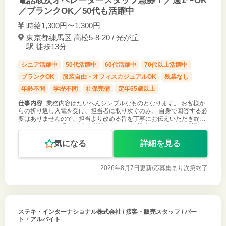
電話取次オペレータースタッフ急募！／週1〜OK
／ブランクOK／50代も活躍中
時給1,300円〜1,300円
東京都練馬区 高松5-8-20 / 光が丘
駅 徒歩13分
シニア活躍中
50代活躍中
60代活躍中
70代以上活躍中
ブランクOK
服装自由・オフィスカジュアルOK
残業なし
年齢不問
学歴不問
社保完備
定年65歳以上
仕事内容
業務内容はたいへんシンプルなものとなります。 お客様か
らの折り返し入電を受け、担当者に取り次ぐのみ。 自身で回答する必
要はありませんので、担当より改める旨を丁寧にお伝えいただき終話
してください。 業務内容は単純ですが、PC操作をしながらの確認が
必要となりますの
気になる
詳細を見る
2026年8月7日更新/
応募集まり次第終了
ステキ・インターナショナル株式会社
/ 接客・販売スタッフ / パー
ト・アルバイト