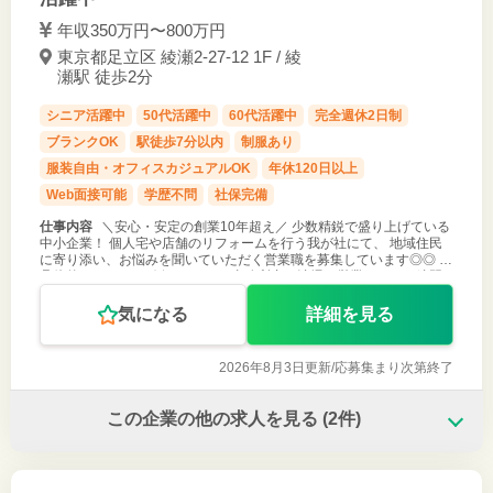
年収350万円〜800万円
東京都足立区 綾瀬2-27-12 1F / 綾
瀬駅 徒歩2分
シニア活躍中
50代活躍中
60代活躍中
完全週休2日制
ブランクOK
駅徒歩7分以内
制服あり
服装自由・オフィスカジュアルOK
年休120日以上
Web面接可能
学歴不問
社保完備
仕事内容
＼安心・安定の創業10年超え／ 少数精鋭で盛り上げている
中小企業！ 個人宅や店舗のリフォームを行う我が社にて、 地域住民
に寄り添い、お悩みを聞いていただく営業職を募集しています◎◎ ■
具体的には･･･（一例） 8：30～事務所内の清掃や営業トークの練習
9：0
気になる
詳細を見る
2026年8月3日更新/
応募集まり次第終了
この企業の他の求人を見る
(2件)