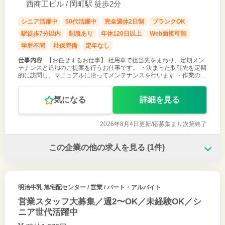
西商工ビル / 岡町駅 徒歩2分
シニア活躍中
50代活躍中
完全週休2日制
ブランクOK
駅徒歩7分以内
制服あり
年休120日以上
Web面接可能
学歴不問
社保完備
定年なし
仕事内容
【お任せするお仕事】 社用車で担当先をまわり、定期メン
テナンスと追加のご提案を行うお仕事です。 ・決まった取引先を定期
的に訪問し、マニュアルに沿ってメンテナンスを行います ・作業のつ
いでに近況をうかがい、「もっと便利に使える方法」をさりげなくご
案内します ・ノ
気になる
詳細を見る
2026年8月4日更新/
応募集まり次第終了
この企業の他の求人を見る
(1件)
明治牛乳 旭宅配センター
/ 営業 / パート・アルバイト
営業スタッフ大募集／週2〜OK／未経験OK／シ
ニア世代活躍中