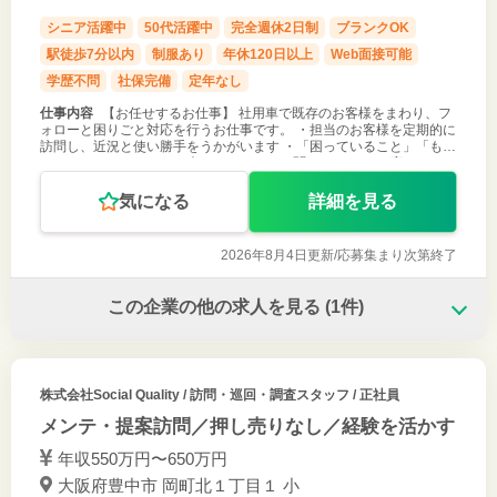
シニア活躍中
50代活躍中
完全週休2日制
ブランクOK
駅徒歩7分以内
制服あり
年休120日以上
Web面接可能
学歴不問
社保完備
定年なし
仕事内容
【お任せするお仕事】 社用車で既存のお客様をまわり、フ
ォローと困りごと対応を行うお仕事です。 ・担当のお客様を定期的に
訪問し、近況と使い勝手をうかがいます ・「困っていること」「もっ
とこうしたい」というお声をていねいにお聞きします ・お応えできる
ことはその場で
気になる
詳細を見る
2026年8月4日更新/
応募集まり次第終了
この企業の他の求人を見る
(1件)
株式会社Social Quality
/ 訪問・巡回・調査スタッフ / 正社員
メンテ・提案訪問／押し売りなし／経験を活かす
年収550万円〜650万円
大阪府豊中市 岡町北１丁目１ 小