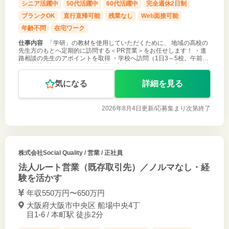
シニア活躍中
50代活躍中
60代活躍中
完全週休2日制
ブランクOK
直行直帰可能
残業なし
Web面接可能
年齢不問
在宅ワーク
仕事内容
「学研」の教材を使用していただくために、 地域の高校の
先生方のもとへ定期的に訪問する＜PR営業＞をお任せします！ ・進
路相談の先生のアポイントを取得 ・学校へ訪問（1日3～5校。午前1
校、午後2校など。） ・進路指導の実情のヒアリング ・「学研」教材
のご紹介
気になる
詳細を見る
2026年8月4日更新/
応募集まり次第終了
株式会社Social Quality
/ 営業 / 正社員
法人ルート営業（既存取引先）／ノルマなし・経
験を活かす
年収550万円〜650万円
大阪府大阪市中央区 船場中央4丁
目1-6 / 本町駅 徒歩2分