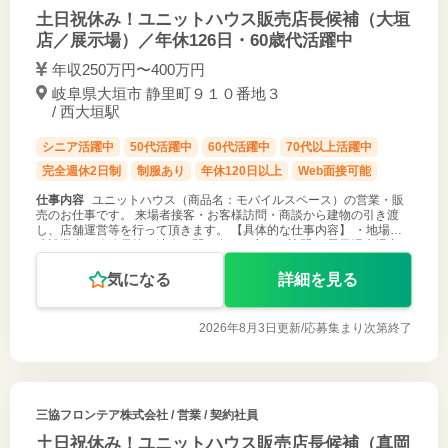
土日祝休み！ユニットハウス販売店長候補（大垣
店／展示場）／年休126日・60歳代活躍中
年収250万円〜400万円
岐阜県大垣市 静里町９１０番地３
/ 西大垣駅
シニア活躍中
50代活躍中
60代活躍中
70代以上活躍中
完全週休2日制
制服あり
年休120日以上
Web面接可能
仕事内容
ユニットハウス（商品名：モバイルスペース）の営業・販
売のお仕事です。 来場者接客・お客様訪問・商談から建物の引き渡
し、店舗運営等を行って頂きます。 【具体的な仕事内容】 ・地場の
建設業者、公務員等の法人や問い合わせ客への訪問 ・展示場来場者の
接客・商品説明 ・
気になる
詳細を見る
2026年8月3日更新/
応募集まり次第終了
三協フロンテア株式会社
/ 営業 / 契約社員
土日祝休み！ユニットハウス販売店長候補（真岡