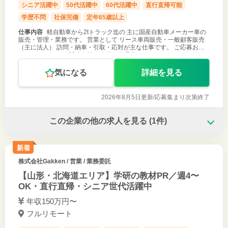
シニア活躍中
50代活躍中
60代活躍中
直行直帰可能
学歴不問
社保完備
定年65歳以上
仕事内容
軽自動車から2tトラック迄の 主に国産自動車メーカー車の
販売・管理・業務です。 営業として リース車両販売・一般顧客販売
（主に法人） 訪問・納車・引取・応対が主な仕事です。 ご応募お待
ちしております！ 関連会社に生損保代理店があります
気になる
詳細を見る
2026年8月5日更新/
応募集まり次第終了
この企業の他の求人を見る
(1件)
新着
株式会社Gakken
/ 営業 / 業務委託
【山形・北海道エリア】学研の教材PR／週4〜
OK・直行直帰・シニア世代活躍中
年収150万円〜
フルリモート