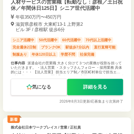
人材サービスの営業職【転勤なし：彦根／土日祝
休／年間休日125日】シニア世代活躍中
年収350万円〜450万円
滋賀県彦根市 大東町13-1 上野第2
ビル 3F / 彦根駅 徒歩6分
シニア活躍中
50代活躍中
60代活躍中
70代以上活躍中
完全週休2日制
ブランクOK
駅徒歩7分以内
直行直帰可能
制服あり
年休120日以上
学歴不問
社保完備
仕事内容
派遣会社の営業職 大きく分けて３つの業務が役割を担って
いただきます。 ・法人営業 ・スタッフさんフォロー ・採用業務 具体
的には・・・ 【法人営業】 担当エリア制／市区町村単位で担当エリ
ア制を敷いています。 ・既存取引があるお客様へのフォローやニーズ
確認 ・新
気になる
詳細を見る
2026年8月3日更新/
応募集まり次第終了
新着
株式会社日本ワークプレイス
/ 営業 / 正社員