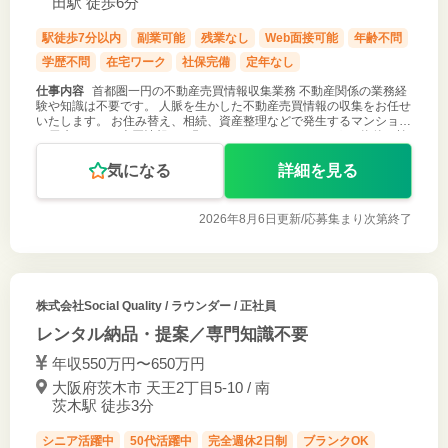
田駅 徒歩6分
駅徒歩7分以内
副業可能
残業なし
Web面接可能
年齢不問
学歴不問
在宅ワーク
社保完備
定年なし
仕事内容
首都圏一円の不動産売買情報収集業務 不動産関係の業務経
験や知識は不要です。 人脈を生かした不動産売買情報の収集をお任せ
いたします。 お住み替え、相続、資産整理などで発生するマンション
や戸建てなどの売買情報をお願いいたします。（どのような物件も検
討可能） また、
気になる
詳細を見る
2026年8月6日更新/
応募集まり次第終了
株式会社Social Quality
/ ラウンダー / 正社員
レンタル納品・提案／専門知識不要
年収550万円〜650万円
大阪府茨木市 天王2丁目5-10 / 南
茨木駅 徒歩3分
シニア活躍中
50代活躍中
完全週休2日制
ブランクOK