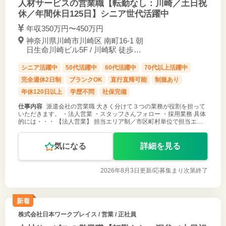
人材サービスの営業職【転勤なし：川崎／土日祝
休／年間休日125日】シニア世代活躍中
年収350万円〜450万円
神奈川県川崎市川崎区 南町16-1 朝
日生命川崎ビル5F / 川崎駅 徒歩9
分
シニア活躍中
50代活躍中
60代活躍中
70代以上活躍中
完全週休2日制
ブランクOK
直行直帰可能
制服あり
年休120日以上
学歴不問
社保完備
仕事内容
派遣会社の営業職 大きく分けて３つの業務が役割を担って
いただきます。 ・法人営業 ・スタッフさんフォロー ・採用業務 具体
的には・・・ 【法人営業】 担当エリア制／市区町村単位で担当エリ
ア制を敷いています。 ・既存取引があるお客様へのフォローやニーズ
確認 ・新
気になる
詳細を見る
2026年8月3日更新/
応募集まり次第終了
新着
株式会社日本ワークプレイス
/ 営業 / 正社員