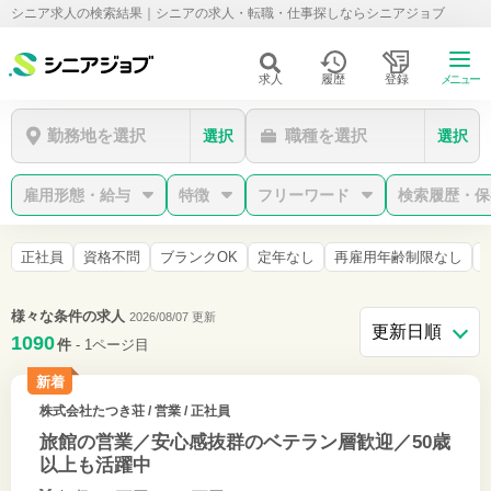
シニア求人の検索結果｜シニアの求人・転職・仕事探しならシニアジョブ
求人
履歴
登録
メニュー
勤務地を選択
職種を選択
選択
選択
雇用形態・給与
特徴
フリーワード
検索履歴・保
正社員
資格不問
ブランクOK
定年なし
再雇用年齢制限なし
様々な条件の求人
2026/08/07 更新
1090
件
- 1ページ目
新着
株式会社たつき荘
/ 営業 / 正社員
旅館の営業／安心感抜群のベテラン層歓迎／50歳
以上も活躍中