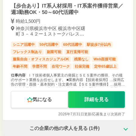
【歩合あり】IT系人材採用・IT系案件獲得営業／
週3勤務OK・50～60代活躍中
時給1,500円
神奈川県横浜市中区 横浜市中区曙
町３－４２ー１ストークパレス横
浜５０２号室 / 阪東橋駅 徒歩5分
シニア活躍中
50代活躍中
60代活躍中
駅徒歩7分以内
フレックス制あり
副業可能
直行直帰可能
服装自由・オフィスカジュアルOK
残業なし
Web面接可能
年齢不問
学歴不問
在宅ワーク
社保完備
定年65歳以上
仕事内容
ＩＴ技術者個人事業主の発掘とＳＥＳ案件の獲得、その後
のサポート業務をお任せします。 ■業務内容 【技術者採用】…採用広
告の管理・面接・基本契約・注文書作成 【ＳＥＳ案件獲得】…採用し
た個人事業主のＳＥＳ案件獲得 ＊基本は自宅で電話・メール営業とな
りますが、月２
気になる
詳細を見る
2026年7月31日更新/
応募集まり次第終了
この企業の他の求人を見る
(1件)