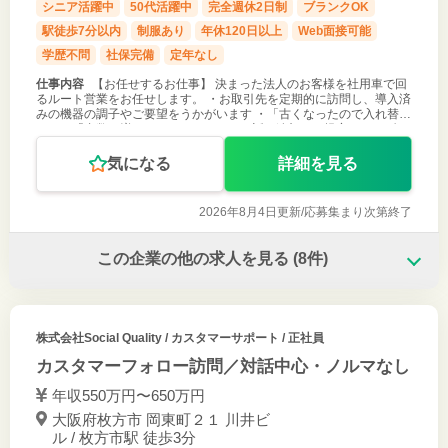
シニア活躍中
50代活躍中
完全週休2日制
ブランクOK
駅徒歩7分以内
制服あり
年休120日以上
Web面接可能
学歴不問
社保完備
定年なし
仕事内容
【お任せするお仕事】 決まった法人のお客様を社用車で回
るルート営業をお任せします。 ・お取引先を定期的に訪問し、導入済
みの機器の調子やご要望をうかがいます ・「古くなったので入れ替え
たい」「台数を増やしたい」といったお話を追加のご提案につなげま
す ・設置・修理
気になる
詳細を見る
2026年8月4日更新/
応募集まり次第終了
この企業の他の求人を見る
(8件)
株式会社Social Quality
/ カスタマーサポート / 正社員
カスタマーフォロー訪問／対話中心・ノルマなし
年収550万円〜650万円
大阪府枚方市 岡東町２１ 川井ビ
ル / 枚方市駅 徒歩3分