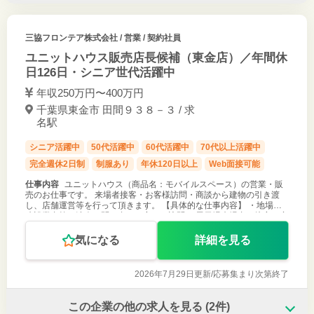
三協フロンテア株式会社
/ 営業 / 契約社員
ユニットハウス販売店長候補（東金店）／年間休
日126日・シニア世代活躍中
年収250万円〜400万円
千葉県東金市 田間９３８－３ / 求
名駅
シニア活躍中
50代活躍中
60代活躍中
70代以上活躍中
完全週休2日制
制服あり
年休120日以上
Web面接可能
仕事内容
ユニットハウス（商品名：モバイルスペース）の営業・販
売のお仕事です。 来場者接客・お客様訪問・商談から建物の引き渡
し、店舗運営等を行って頂きます。 【具体的な仕事内容】 ・地場の
建設業者等の法人や問い合わせ客への訪問 ・展示場来場者の接客・商
品説明 ・納品現場
気になる
詳細を見る
2026年7月29日更新/
応募集まり次第終了
この企業の他の求人を見る
(2件)