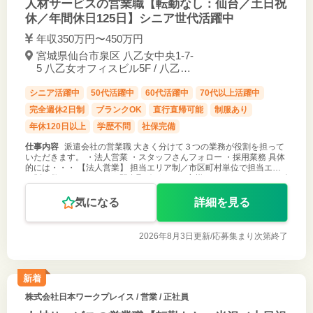
人材サービスの営業職【転勤なし：仙台／土日祝
休／年間休日125日】シニア世代活躍中
年収350万円〜450万円
宮城県仙台市泉区 八乙女中央1-7-
5 八乙女オフィスビル5F / 八乙女
駅
シニア活躍中
50代活躍中
60代活躍中
70代以上活躍中
完全週休2日制
ブランクOK
直行直帰可能
制服あり
年休120日以上
学歴不問
社保完備
仕事内容
派遣会社の営業職 大きく分けて３つの業務が役割を担って
いただきます。 ・法人営業 ・スタッフさんフォロー ・採用業務 具体
的には・・・ 【法人営業】 担当エリア制／市区町村単位で担当エリ
ア制を敷いています。 ・既存取引があるお客様へのフォローやニーズ
確認 ・新
気になる
詳細を見る
2026年8月3日更新/
応募集まり次第終了
新着
株式会社日本ワークプレイス
/ 営業 / 正社員