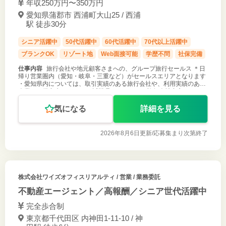
年収250万円〜350万円
愛知県蒲郡市 西浦町大山25 / 西浦
駅 徒歩30分
シニア活躍中
50代活躍中
60代活躍中
70代以上活躍中
ブランクOK
リゾート地
Web面接可能
学歴不問
社保完備
仕事内容
旅行会社や地元顧客さまへの、グループ旅行セールス ＊日
帰り営業圏内（愛知・岐阜・三重など）がセールスエリアとなります
・愛知県内については、取引実績のある旅行会社や、利用実績のある
企業など得意先セールス ・近隣県については、旅行会社中心のセール
ス ご応募お待ち
気になる
詳細を見る
2026年8月6日更新/
応募集まり次第終了
株式会社ワイズオフィスリアルティ
/ 営業 / 業務委託
不動産エージェント／高報酬／シニア世代活躍中
完全歩合制
東京都千代田区 内神田1-11-10 / 神