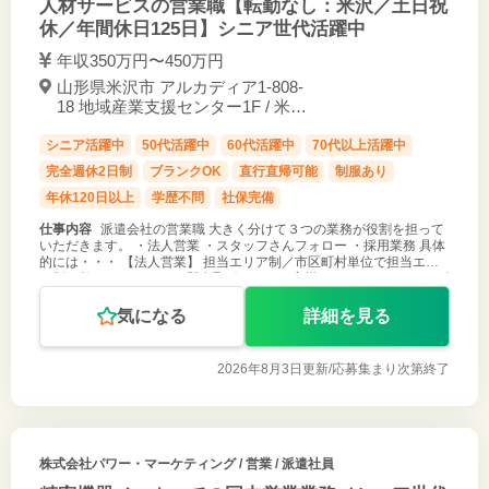
人材サービスの営業職【転勤なし：米沢／土日祝
休／年間休日125日】シニア世代活躍中
年収350万円〜450万円
山形県米沢市 アルカディア1-808-
18 地域産業支援センター1F / 米沢
駅 徒歩22分
シニア活躍中
50代活躍中
60代活躍中
70代以上活躍中
完全週休2日制
ブランクOK
直行直帰可能
制服あり
年休120日以上
学歴不問
社保完備
仕事内容
派遣会社の営業職 大きく分けて３つの業務が役割を担って
いただきます。 ・法人営業 ・スタッフさんフォロー ・採用業務 具体
的には・・・ 【法人営業】 担当エリア制／市区町村単位で担当エリ
ア制を敷いています。 ・既存取引があるお客様へのフォローやニーズ
確認 ・新
気になる
詳細を見る
2026年8月3日更新/
応募集まり次第終了
株式会社パワー・マーケティング
/ 営業 / 派遣社員