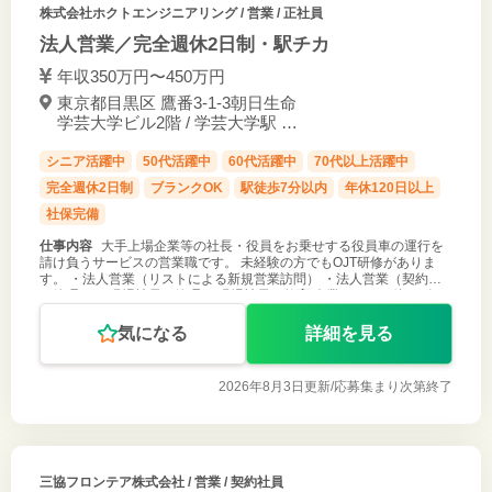
株式会社ホクトエンジニアリング
/ 営業 / 正社員
法人営業／完全週休2日制・駅チカ
年収350万円〜450万円
東京都目黒区 鷹番3-1-3朝日生命
学芸大学ビル2階 / 学芸大学駅 徒
歩3分
シニア活躍中
50代活躍中
60代活躍中
70代以上活躍中
完全週休2日制
ブランクOK
駅徒歩7分以内
年休120日以上
社保完備
仕事内容
大手上場企業等の社長・役員をお乗せする役員車の運行を
請け負うサービスの営業職です。 未経験の方でもOJT研修がありま
す。 ・法人営業（リストによる新規営業訪問） ・法人営業（契約先
の管理） ・現場社員の管理 ・現場社員の教育 企業としては他にビル
総合管理として
気になる
詳細を見る
2026年8月3日更新/
応募集まり次第終了
三協フロンテア株式会社
/ 営業 / 契約社員