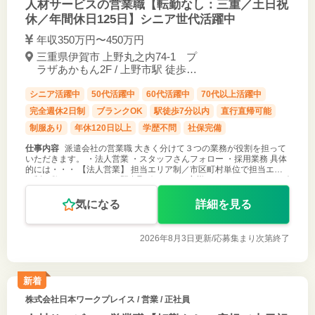
人材サービスの営業職【転勤なし：三重／土日祝
休／年間休日125日】シニア世代活躍中
年収350万円〜450万円
三重県伊賀市 上野丸之内74-1 プ
ラザあかもん2F / 上野市駅 徒歩3
分
シニア活躍中
50代活躍中
60代活躍中
70代以上活躍中
完全週休2日制
ブランクOK
駅徒歩7分以内
直行直帰可能
制服あり
年休120日以上
学歴不問
社保完備
仕事内容
派遣会社の営業職 大きく分けて３つの業務が役割を担って
いただきます。 ・法人営業 ・スタッフさんフォロー ・採用業務 具体
的には・・・ 【法人営業】 担当エリア制／市区町村単位で担当エリ
ア制を敷いています。 ・既存取引があるお客様へのフォローやニーズ
確認 ・新
気になる
詳細を見る
2026年8月3日更新/
応募集まり次第終了
新着
株式会社日本ワークプレイス
/ 営業 / 正社員