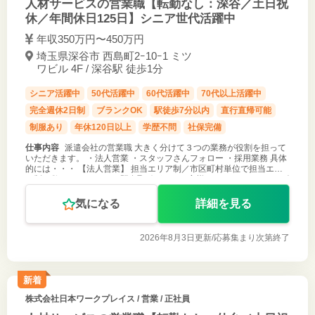
人材サービスの営業職【転勤なし：深谷／土日祝
休／年間休日125日】シニア世代活躍中
年収350万円〜450万円
埼玉県深谷市 西島町2ｰ10ｰ1 ミツ
ワビル 4F / 深谷駅 徒歩1分
シニア活躍中
50代活躍中
60代活躍中
70代以上活躍中
完全週休2日制
ブランクOK
駅徒歩7分以内
直行直帰可能
制服あり
年休120日以上
学歴不問
社保完備
仕事内容
派遣会社の営業職 大きく分けて３つの業務が役割を担って
いただきます。 ・法人営業 ・スタッフさんフォロー ・採用業務 具体
的には・・・ 【法人営業】 担当エリア制／市区町村単位で担当エリ
ア制を敷いています。 ・既存取引があるお客様へのフォローやニーズ
確認 ・新
気になる
詳細を見る
2026年8月3日更新/
応募集まり次第終了
新着
株式会社日本ワークプレイス
/ 営業 / 正社員