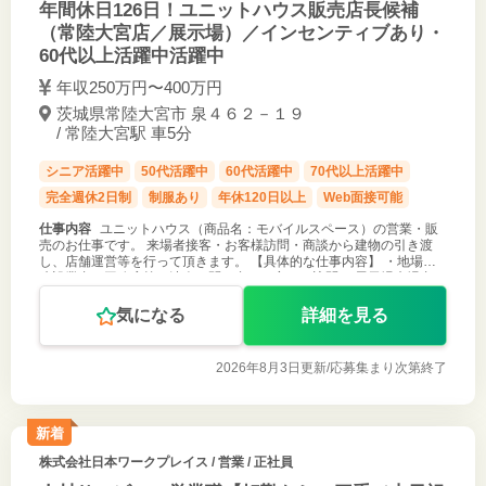
年間休日126日！ユニットハウス販売店長候補
（常陸大宮店／展示場）／インセンティブあり・
60代以上活躍中活躍中
年収250万円〜400万円
茨城県常陸大宮市 泉４６２－１９
/ 常陸大宮駅 車5分
シニア活躍中
50代活躍中
60代活躍中
70代以上活躍中
完全週休2日制
制服あり
年休120日以上
Web面接可能
仕事内容
ユニットハウス（商品名：モバイルスペース）の営業・販
売のお仕事です。 来場者接客・お客様訪問・商談から建物の引き渡
し、店舗運営等を行って頂きます。 【具体的な仕事内容】 ・地場の
建設業者、工務店等の法人や問い合わせ客への訪問 ・展示場来場者の
接客・商品説明 ・
気になる
詳細を見る
2026年8月3日更新/
応募集まり次第終了
新着
株式会社日本ワークプレイス
/ 営業 / 正社員