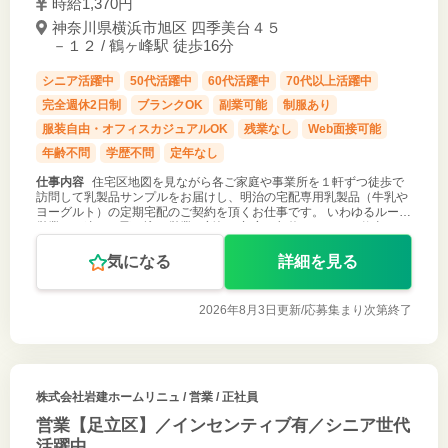
時給1,370円
神奈川県横浜市旭区 四季美台４５
－１２ / 鶴ヶ峰駅 徒歩16分
シニア活躍中
50代活躍中
60代活躍中
70代以上活躍中
完全週休2日制
ブランクOK
副業可能
制服あり
服装自由・オフィスカジュアルOK
残業なし
Web面接可能
年齢不問
学歴不問
定年なし
仕事内容
住宅区地図を見ながら各ご家庭や事業所を１軒ずつ徒歩で
訪問して乳製品サンプルをお届けし、明治の宅配専用乳製品（牛乳や
ヨーグルト）の定期宅配のご契約を頂くお仕事です。 いわゆるルート
営業とは違い、飛び込み営業で新規の顧客を契約して頂くお仕事にな
ります。 現地までは
気になる
詳細を見る
2026年8月3日更新/
応募集まり次第終了
株式会社岩建ホームリニュ
/ 営業 / 正社員
営業【足立区】／インセンティブ有／シニア世代
活躍中