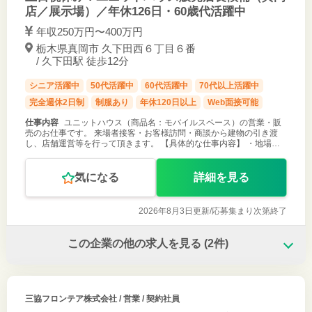
店／展示場）／年休126日・60歳代活躍中
年収250万円〜400万円
栃木県真岡市 久下田西６丁目６番
/ 久下田駅 徒歩12分
シニア活躍中
50代活躍中
60代活躍中
70代以上活躍中
完全週休2日制
制服あり
年休120日以上
Web面接可能
仕事内容
ユニットハウス（商品名：モバイルスペース）の営業・販
売のお仕事です。 来場者接客・お客様訪問・商談から建物の引き渡
し、店舗運営等を行って頂きます。 【具体的な仕事内容】 ・地場の
建設業者、工務店等の法人や問い合わせ客への訪問 ・展示場来場者の
接客・商品説明 ・
気になる
詳細を見る
2026年8月3日更新/
応募集まり次第終了
この企業の他の求人を見る
(2件)
三協フロンテア株式会社
/ 営業 / 契約社員