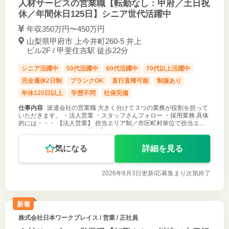
人材サービスの営業職【転勤なし：甲府／土日祝
休／年間休日125日】シニア世代活躍中
年収350万円〜450万円
山梨県甲府市 上今井町260-5 井上
ビル2F / 甲斐住吉駅 徒歩22分
シニア活躍中
50代活躍中
60代活躍中
70代以上活躍中
完全週休2日制
ブランクOK
直行直帰可能
制服あり
年休120日以上
学歴不問
社保完備
仕事内容
派遣会社の営業職 大きく分けて３つの業務が役割を担って
いただきます。 ・法人営業 ・スタッフさんフォロー ・採用業務 具体
的には・・・ 【法人営業】 担当エリア制／市区町村単位で担当エリ
ア制を敷いています。 ・既存取引があるお客様へのフォローやニーズ
確認 ・新
気になる
詳細を見る
2026年8月3日更新/
応募集まり次第終了
新着
株式会社日本ワークプレイス
/ 営業 / 正社員