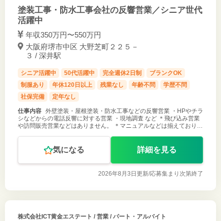
塗装工事・防水工事会社の反響営業／シニア世代
活躍中
年収350万円〜550万円
大阪府堺市中区 大野芝町２２５－
３ / 深井駅
シニア活躍中
50代活躍中
完全週休2日制
ブランクOK
制服あり
年休120日以上
残業なし
年齢不問
学歴不問
社保完備
定年なし
仕事内容
外壁塗装・屋根塗装・防水工事などの反響営業 ・HPやチラ
シなどからの電話反響に対する営業 ・現地調査 など ＊飛び込み営業
や訪問販売営業などはありません。 ＊マニュアルなどは揃えておりま
すし、最初の3ヶ月間は同行訪問を行いますので、未経験でも安心で
す。 ご応募
気になる
詳細を見る
2026年8月3日更新/
応募集まり次第終了
株式会社ICT黄金エステート
/ 営業 / パート・アルバイト