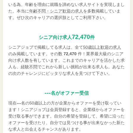
いる為、年齢を理由に就職を諦めない求人サイトを実現しまし
た。本当に
年齢不問・シニア歓迎の求人
を多数掲載していま
す。ぜひ次のキャリアの選択肢としてご利用下さい。
72,470
シニア向け求人
件
シニアジョブで掲載してる求人は、全て
50歳以上歓迎の求人
のみ掲載しています。その数
72,470
件！業界最大級のシニア
向け求人数を有しています。これまでのキャリアを活かした求
人も、
経験不問
でこれから新しい挑戦が出来る求人も。あなた
の次のチャレンジにピッタリな求人を見つけて下さい。
---
名がオファー受信
現在
---
名の50歳以上の方が企業からオファーを受け取ってい
ます！シニアジョブは会員登録すると、企業様からオファーを
受け取る事ができます。自分の希望を登録して、希望に沿った
オファーを受けたり、自分では見つける事が出来なかった新た
な求人と出会えるチャンスがあります。