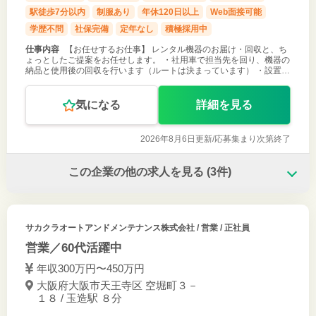
駅徒歩7分以内
制服あり
年休120日以上
Web面接可能
学歴不問
社保完備
定年なし
積極採用中
仕事内容
【お任せするお仕事】 レンタル機器のお届け・回収と、ち
ょっとしたご提案をお任せします。 ・社用車で担当先を回り、機器の
納品と使用後の回収を行います（ルートは決まっています） ・設置は
マニュアルに沿って進めるだけ。難しい知識はいりません ・回収や納
品のついでに、
気になる
詳細を見る
2026年8月6日更新/
応募集まり次第終了
この企業の他の求人を見る
(3件)
サカクラオートアンドメンテナンス株式会社
/ 営業 / 正社員
営業／60代活躍中
年収300万円〜450万円
大阪府大阪市天王寺区 空堀町３－
１８ / 玉造駅 ８分