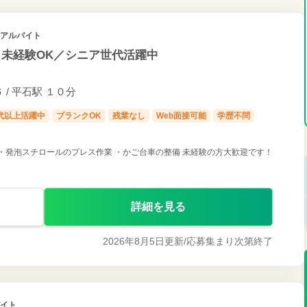
・アルバイト
／未経験OK／シニア世代活躍中
/ 平石駅 １０分
0代以上活躍中
ブランクOK
残業なし
Web面接可能
学歴不問
 ・発泡スチロールのプレス作業 ・かご台車の整備 未経験の方大歓迎です！
詳細を見る
2026年8月5日更新/
応募集まり次第終了
バイト