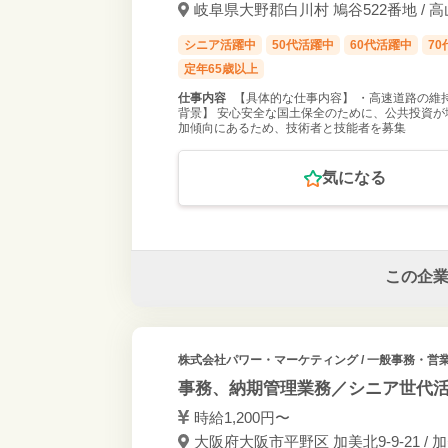
岐阜県大野郡白川村 鳩谷522番地 / 
シニア活躍中
50代活躍中
60代活躍中
7
定年65歳以上
仕事内容
【具体的な仕事内容】 ・高速道路の維
背景】 安心安全な国土保全のために、公共投資が
加傾向にあるため、技術者と技能者を募集
気になる
この企
株式会社パワー・マーケティング
/ 一般事務・営業
事務、納期管理業務／シニア世代
時給1,200円〜
大阪府大阪市平野区 加美北9-9-21 / 