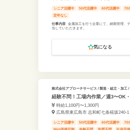
シニア活躍中
50代活躍中
60代活躍中
7
定年なし
仕事内容
金属加工を行う企業にて、納期管理、
当していただきます。
気になる
株式会社アプローチサービス
/ 製造・組立・加工 /
経験不問！工場内作業／週3〜OK・
時給1,100円〜1,300円
広島県東広島市 志和町七条椛坂240-1 
シニア活躍中
50代活躍中
60代活躍中
7
Web面接可能
年齢不問
学歴不問
社保完