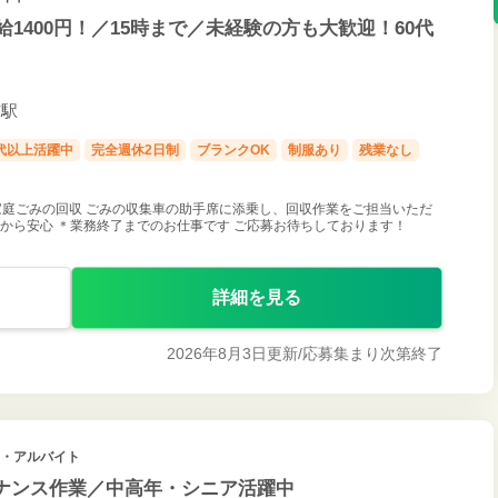
1400円！／15時まで／未経験の方も大歓迎！60代
市駅
0代以上活躍中
完全週休2日制
ブランクOK
制服あり
残業なし
庭ごみの回収 ごみの収集車の助手席に添乗し、回収作業をご担当いただ
だから安心 ＊業務終了までのお仕事です ご応募お待ちしております！
詳細を見る
2026年8月3日更新/
応募集まり次第終了
ト・アルバイト
ナンス作業／中高年・シニア活躍中