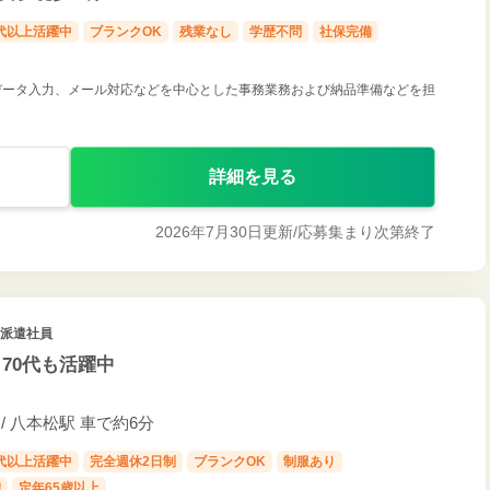
0代以上活躍中
ブランクOK
残業なし
学歴不問
社保完備
データ入力、メール対応などを中心とした事務業務および納品準備などを担
詳細を見る
2026年7月30日更新/
応募集まり次第終了
 派遣社員
70代も活躍中
/ 八本松駅 車で約6分
0代以上活躍中
完全週休2日制
ブランクOK
制服あり
備
定年65歳以上