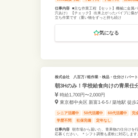
仕事内容
■主な作業工程 【セット】機械に金属
穴あけ） 【チェック】 出来上がったパイプに傷
立ち作業です（重い物をずっと持ち続け
気になる
株式会社 八百万
/ 軽作業・検品・仕分け / パー
朝3Hのみ！学校給食向けの青果仕
時給1,700円〜2,000円
東京都中央区 新富1-6-5 / 築地駅 徒歩
シニア活躍中
50代活躍中
60代活躍中
完
学歴不問
社保完備
定年なし
仕事内容
朝市場から届いた、青果物の仕分けを行
応募ください。 ＊シフト調整も柔軟に対応します