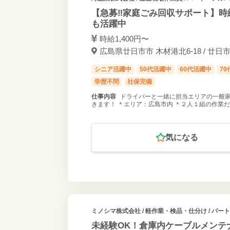
【急募‼家庭ごみ回収サポート】時給
も活躍中
時給1,400円〜
広島県廿日市市 木材港北6-18 / 廿日
シニア活躍中
50代活躍中
60代活躍中
7
学歴不問
社保完備
仕事内容
ドライバーと一緒に担当エリアの一般家
きます！ ＊エリア：広島市内 ＊２人１組の作業
気になる
ミノシマ株式会社
/ 軽作業・検品・仕分け / パー
未経験OK！倉庫内ケーブルメンテ