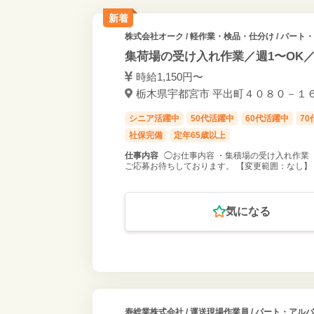
新着
株式会社オーク
/ 軽作業・検品・仕分け / パート
集荷場の受け入れ作業／週1〜OK
時給1,150円〜
栃木県宇都宮市 平出町４０８０－１６ 
シニア活躍中
50代活躍中
60代活躍中
7
社保完備
定年65歳以上
仕事内容
◯お仕事内容 ・集積場の受け入れ作業
ご応募お待ちしております。 【変更範囲：なし】
気になる
寿総業株式会社
/ 運送現場作業員 / パート・アル