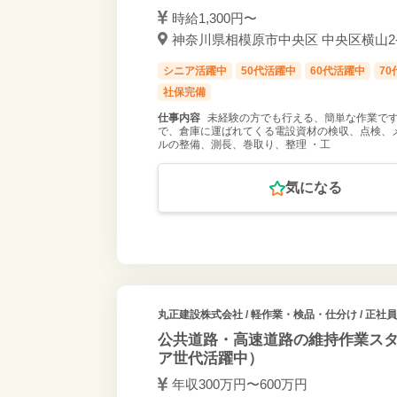
時給1,300円〜
神奈川県相模原市中央区 中央区横山2-1-
シニア活躍中
50代活躍中
60代活躍中
7
社保完備
仕事内容
未経験の方でも行える、簡単な作業です!!
で、倉庫に運ばれてくる電設資材の検収、点検、メ
ルの整備、測長、巻取り、整理 ・工
気になる
丸正建設株式会社
/ 軽作業・検品・仕分け / 正社員
公共道路・高速道路の維持作業スタ
ア世代活躍中）
年収300万円〜600万円