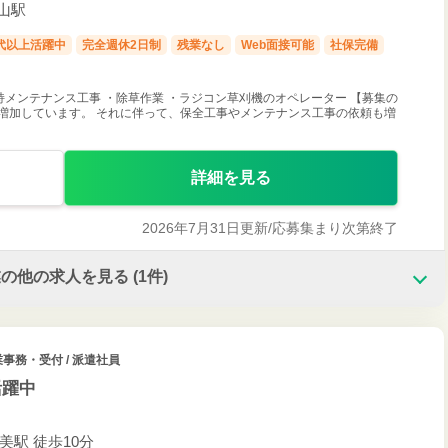
高山駅
0代以上活躍中
完全週休2日制
残業なし
Web面接可能
社保完備
持メンテナンス工事 ・除草作業 ・ラジコン草刈機のオペレーター 【募集の
増加しています。 それに伴って、保全工事やメンテナンス工事の依頼も増
詳細を見る
2026年7月31日更新/
応募集まり次第終了
業の他の求人を見る
(1件)
事務・受付 / 派遣社員
活躍中
加美駅 徒歩10分