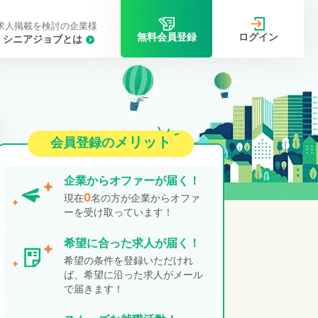
求人掲載を検討の企業様
ログイン
無料会員登録
シニアジョブとは
メリット
会員登録の
企業から
オファーが届く！
0
現在
名の方が企業からオファ
ーを受け取っています！
希望に合った
求人が届く！
希望の条件を登録いただけれ
ば、希望に沿った求人がメール
で届きます！