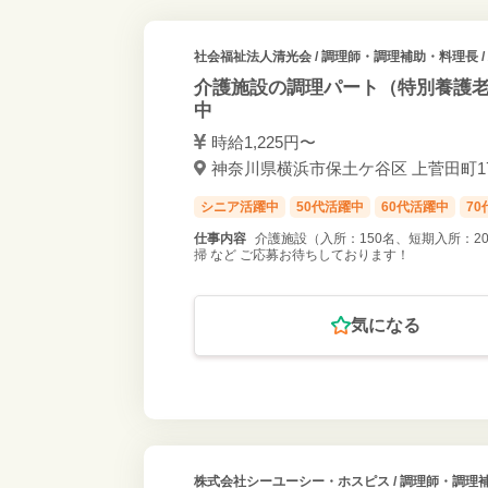
社会福祉法人清光会
/ 調理師・調理補助・料理長 
介護施設の調理パート（特別養護老
中
時給1,225円〜
神奈川県横浜市保土ケ谷区 上菅田町1723
シニア活躍中
50代活躍中
60代活躍中
7
仕事内容
介護施設（入所：150名、短期入所：2
掃 など ご応募お待ちしております！
気になる
株式会社シーユーシー・ホスピス
/ 調理師・調理