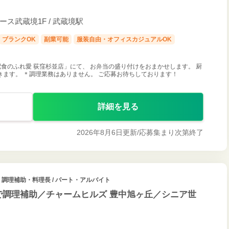
ペース武蔵境1F / 武蔵境駅
ブランクOK
副業可能
服装自由・オフィスカジュアルOK
食のふれ愛 荻窪杉並店」にて、 お弁当の盛り付けをおまかせします。 厨
ます。 ＊調理業務はありません。 ご応募お待ちしております！
詳細を見る
2026年8月6日更新/
応募集まり次第終了
・調理補助・料理長 / パート・アルバイト
設で調理補助／チャームヒルズ 豊中旭ヶ丘／シニア世