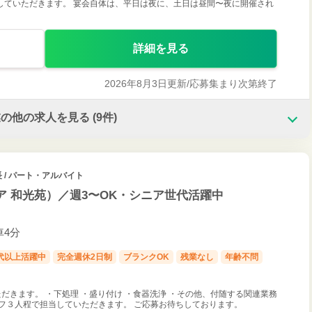
していただきます。 宴会自体は、平日は夜に、土日は昼間〜夜に開催され
詳細を見る
2026年8月3日更新/
応募集まり次第終了
業の他の求人を見る
(9件)
 / パート・アルバイト
ア 和光苑）／週3〜OK・シニア世代活躍中
車4分
0代以上活躍中
完全週休2日制
ブランクOK
残業なし
年齢不問
だきます。 ・下処理 ・盛り付け ・食器洗浄 ・その他、付随する関連業務
フ３人程で担当していただきます。 ご応募お待ちしております。