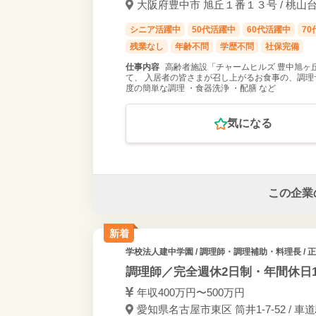
大阪府豊中市 旭丘１番１３号 / 桃山台
シニア活躍中
50代活躍中
60代活躍中
7
残業なし
年齢不問
学歴不問
社保完備
仕事内容
高齢者施設「チャームヒルズ 豊中旭ヶ
て、 入居者の皆さまが召し上がるお食事の、調理
度の簡単な調理 ・食器洗浄 ・配膳 など
気になる
この企業
新着
学校法人建中学園
/ 調理師・調理補助・料理長 / 
調理師／完全週休2日制・年間休日1
年収400万円〜500万円
愛知県名古屋市東区 筒井1-7-52 / 