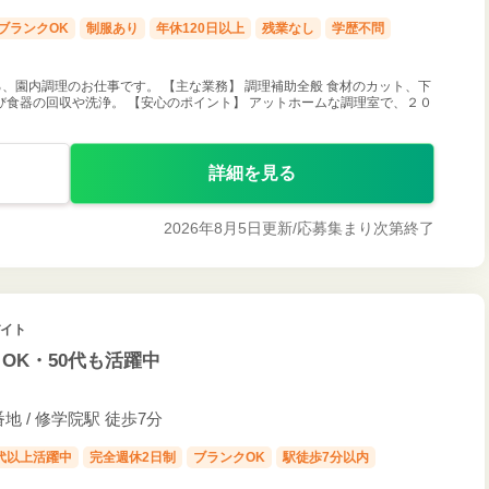
ブランクOK
制服あり
年休120日以上
残業なし
学歴不問
、園内調理のお仕事です。 【主な業務】 調理補助全般 食材のカット、下
食器の回収や洗浄。 【安心のポイント】 アットホームな調理室で、２０
詳細を見る
2026年8月5日更新/
応募集まり次第終了
バイト
OK・50代も活躍中
 / 修学院駅 徒歩7分
0代以上活躍中
完全週休2日制
ブランクOK
駅徒歩7分以内