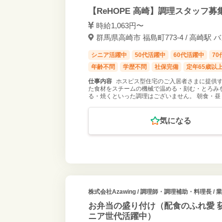
【ReHOPE 高崎】調理スタッフ
時給1,063円〜
群馬県高崎市 福島町773-4 / 高崎駅 
シニア活躍中
50代活躍中
60代活躍中
7
年齢不問
学歴不問
社保完備
定年65歳以
仕事内容
ホスピス型住宅のご入居者さまに提供す
た食材をスチームの機械で温める・刻む・とろみ
る・焼くといった調理はございません。 朝食・昼
気になる
株式会社Azawing
/ 調理師・調理補助・料理長 / 
お弁当の盛り付け（配食のふれ愛 荻
ニア世代活躍中）