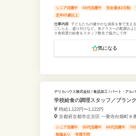
シニア活躍中
50代活躍中
完全週休2日制
定年65歳以上
仕事内容
子どもたちの健やかな成長を食で支える
ごしらえ、盛り付けなど。各クラスへの配膳および
０食程度の給食をスタッフ数名で協力して作
気になる
デリカハウス株式会社
/ 食品加工 / パート・アル
学校給食の調理スタッフ／ブランク
時給1,122円〜1,122円
京都府京都市左京区 一乗寺向畑町８番地
シニア活躍中
50代活躍中
60代活躍中
7
制服あり
学歴不問