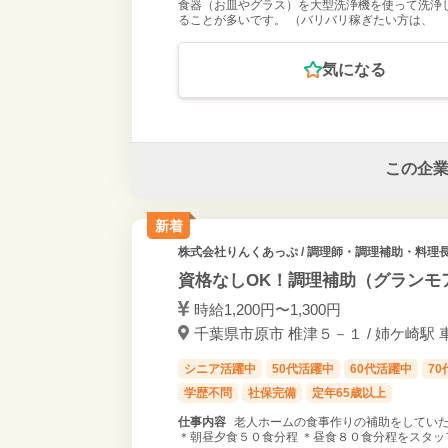
食器（お皿やグラス）を大型洗浄機を使って洗浄
ることが多いです。 （バリバリ稼ぎたい方は、
気になる
この企
新着
株式会社りんくあっぷ
/ 調理師・調理補助・料理長
資格なしOK！調理補助（グランモ
時給1,200円〜1,300円
千葉県市原市 椎津５－１ / 姉ケ崎駅 
シニア活躍中
50代活躍中
60代活躍中
7
学歴不問
社保完備
定年65歳以上
仕事内容
老人ホームの食事作りの補助をしていた
＊朝昼夕食５０食分程 ＊昼食８０食分程をスタッ