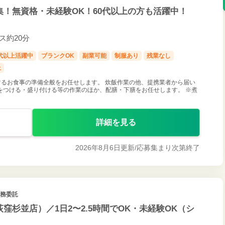
募集！無資格・未経験OK！60代以上の方も活躍中！
バス約20分
0代以上活躍中
ブランクOK
副業可能
制服あり
残業なし
上
るお食事の準備全般をお任せします。 炊飯作業の他、提携業者から届い
をつける・盛り付ける等の作業のほか、配膳・下膳をお任せします。 ※煮
詳細を見る
2026年8月6日更新/
応募集まり次第終了
業務委託
窪杉並店）／1日2〜2.5時間でOK・未経験OK（シ