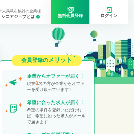
求人掲載を検討の企業様
ログイン
無料会員登録
シニアジョブとは
メリット
会員登録の
企業から
オファーが届く！
0
現在
名の方が企業からオファ
ーを受け取っています！
希望に合った
求人が届く！
希望の条件を登録いただけれ
ば、希望に沿った求人がメール
で届きます！