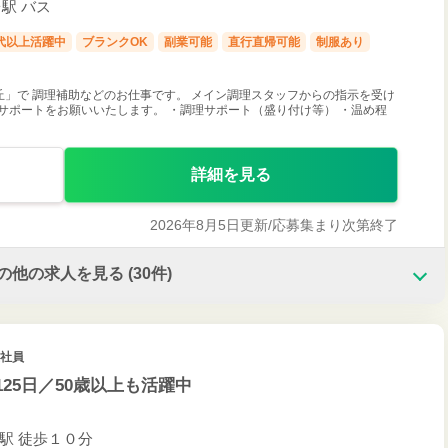
駅 バス
0代以上活躍中
ブランクOK
副業可能
直行直帰可能
制服あり
丘」で 調理補助などのお仕事です。 メイン調理スタッフからの指示を受け
サポートをお願いいたします。 ・調理サポート（盛り付け等） ・温め程
詳細を見る
2026年8月5日更新/
応募集まり次第終了
の他の求人を見る
(30件)
正社員
25日／50歳以上も活躍中
車道駅 徒歩１０分