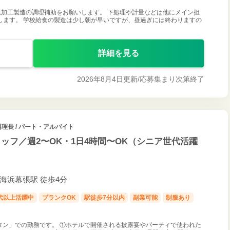
加工製造の調理補助をお願いします。 下処理や計量などは他にメイン担
します。 学校給食の製造は少し朝が早いですが、昼過ぎには終わりますの
詳細を見る
2026年8月4日更新/
応募集まり次第終了
理長 / パート・アルバイト
ッフ／週2〜OK・1日4時間〜OK（シニア世代活躍
 海浜幕張駅 徒歩4分
0代以上活躍中
ブランクOK
駅徒歩7分以内
副業可能
制服あり
タン」での勤務です。 ①ホテルで開催される披露宴やパーティで使われた