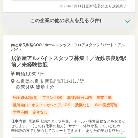
2026年5月11日更新/
応募集まり次第終了
この企業の他の求人を見る
(2件)
肉と奈良料理COO
/ ホールスタッフ・フロアスタッフ / パート・アル
バイト
居酒屋アルバイトスタッフ募集！／近鉄奈良駅駅
前／未経験歓迎
時給1,060円〜
奈良県奈良市 西御門町11-11. / 近
鉄奈良駅 徒歩１分
完全週休2日制
ブランクOK
駅徒歩7分以内
副業可能
服装自由・オフィスカジュアルOK
残業なし
Web面接可能
学歴不問
定年なし
仕事内容
居酒屋店舗スタッフ募集。 ホール・接客業務などをおまか
せします。 【このお仕事の魅力】 サポート体制が整っているため、
未経験の方でも安心してスタートできます。 あなたの笑顔を存分に活
かせるお仕事です。 将来的には店長などを目指すことができる職場で