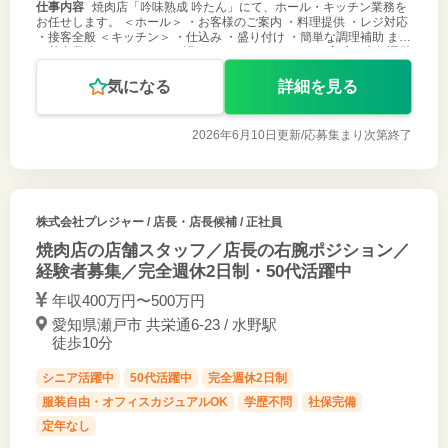
仕事内容
焼肉店「吟味熟成 吟たん」にて、ホール・キッチン業務を
お任せします。 ＜ホール＞ ・お客様のご案内 ・料理提供 ・レジ対応
・接客全般 ＜キッチン＞ ・仕込み ・盛り付け ・簡単な調理補助 まず
は基本業務からスタート。 慣れてきたら、アルバイト育成や店舗運営
に
気になる
詳細を見る
2026年6月10日更新/
応募集まり次第終了
株式会社プレジャー
/ 店長・店長候補 / 正社員
焼肉店の店舗スタッフ／店長の右腕ポジション／
経験者募集／完全週休2日制・50代活躍中
年収400万円〜500万円
愛知県瀬戸市 共栄通6-23 / 水野駅
徒歩10分
シニア活躍中
50代活躍中
完全週休2日制
服装自由・オフィスカジュアルOK
学歴不問
社保完備
定年なし