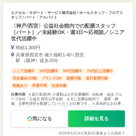
エクセル・サポート・サービス株式会社
/ ホールスタッフ・フロアス
タッフ / パート・アルバイト
〈神戸/西宮〉公益社会館内での配膳スタッフ
［パート］／未経験OK・週3日〜応相談／シニア
世代活躍中
時給1,300円
兵庫県西宮市 城ケ堀町1-40 / 西宮
駅 （阪神）徒歩10分
シニア活躍中
50代活躍中
60代活躍中
70代以上活躍中
完全週休2日制
ブランクOK
副業可能
直行直帰可能
制服あり
学歴不問
社保完備
仕事内容
※直行直帰OK ※通勤は公共交通機関・自転車・徒歩 グル
ープ会社「公益社 西宮山手会館」を主に近隣会館内で、 通夜・葬
儀、法事料理等を配膳していただくお仕事です。 ≪具体的なお仕事≫
・料理の受け取り ・食事室まで運ぶ ・お料理の配膳 ・片付け（清
掃） 等 ≪
気になる
詳細を見る
2026年5月14日更新/
応募集まり次第終了