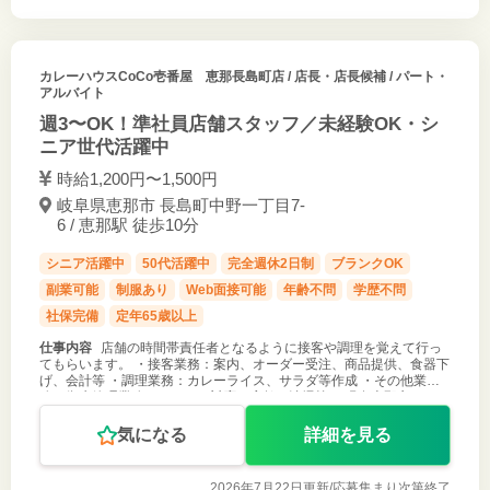
カレーハウスCoCo壱番屋 恵那長島町店
/ 店長・店長候補 / パート・
アルバイト
週3〜OK！準社員店舗スタッフ／未経験OK・シ
ニア世代活躍中
時給1,200円〜1,500円
岐阜県恵那市 長島町中野一丁目7-
6 / 恵那駅 徒歩10分
シニア活躍中
50代活躍中
完全週休2日制
ブランクOK
副業可能
制服あり
Web面接可能
年齢不問
学歴不問
社保完備
定年65歳以上
仕事内容
店舗の時間帯責任者となるように接客や調理を覚えて行っ
てもらいます。 ・接客業務：案内、オーダー受注、商品提供、食器下
げ、会計等 ・調理業務：カレーライス、サラダ等作成 ・その他業
務：衛生管理業務、クレーム対応、店舗の清掃等 ＊現在恵那市のみ１
店舗経営ですので、
気になる
詳細を見る
2026年7月22日更新/
応募集まり次第終了