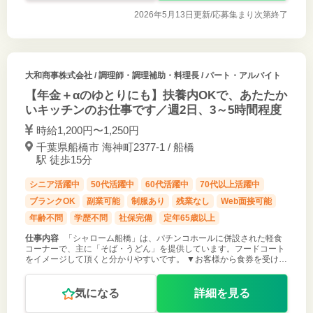
2026年5月13日更新/
応募集まり次第終了
大和商事株式会社
/ 調理師・調理補助・料理長 / パート・アルバイト
【年金＋αのゆとりにも】扶養内OKで、あたたか
いキッチンのお仕事です／週2日、3～5時間程度
時給1,200円〜1,250円
千葉県船橋市 海神町2377-1 / 船橋
駅 徒歩15分
シニア活躍中
50代活躍中
60代活躍中
70代以上活躍中
ブランクOK
副業可能
制服あり
残業なし
Web面接可能
年齢不問
学歴不問
社保完備
定年65歳以上
仕事内容
「シャローム船橋」は、パチンコホールに併設された軽食
コーナーで、主に「そば・うどん」を提供しています。フードコート
をイメージして頂くと分かりやすいです。 ▼お客様から食券を受け取
り、呼び出しベルをお渡しする ▼キッチン内で簡単な調理 ▼カウン
ター越しでお客様へ
気になる
詳細を見る