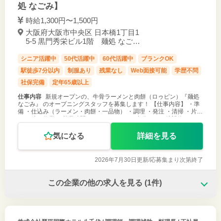
処 なごみ】
時給1,300円〜1,500円
大阪府大阪市中央区 日本橋1丁目1
5-5 黒門秀栄ビル1階 麺処 なごみ
/ 近鉄日本橋駅 徒歩3分
シニア活躍中
50代活躍中
60代活躍中
ブランクOK
駅徒歩7分以内
制服あり
残業なし
Web面接可能
学歴不問
社保完備
定年65歳以上
仕事内容
新規オープンの、牛骨ラーメンと肉餅（ロゥピン）『麺処
なごみ』 のオープニングスタッフを募集します！ 【仕事内容】 ・準
備 ・仕込み（ラーメン・肉餅・一品物） ・調理 ・発注 ・清掃 ・片付
け ・締め作業 ＊営業時間：11:00〜23:00 ＊半月ごとの希望休
気になる
詳細を見る
2026年7月30日更新/
応募集まり次第終了
この企業の他の求人を見る
(1件)