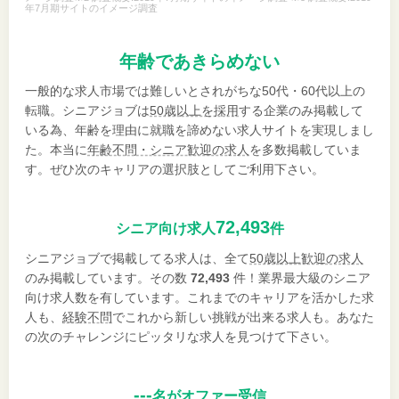
年7月期サイトのイメージ調査
年齢であきらめない
一般的な求人市場では難しいとされがちな50代・60代以上の
転職。シニアジョブは
50歳以上を採用
する企業のみ掲載して
いる為、年齢を理由に就職を諦めない求人サイトを実現しまし
た。本当に
年齢不問・シニア歓迎の求人
を多数掲載していま
す。ぜひ次のキャリアの選択肢としてご利用下さい。
72,493
シニア向け求人
件
シニアジョブで掲載してる求人は、全て
50歳以上歓迎の求人
のみ掲載しています。その数
72,493
件！業界最大級のシニア
向け求人数を有しています。これまでのキャリアを活かした求
人も、
経験不問
でこれから新しい挑戦が出来る求人も。あなた
の次のチャレンジにピッタリな求人を見つけて下さい。
---
名がオファー受信