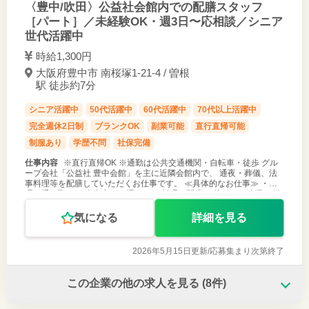
〈豊中/吹田〉公益社会館内での配膳スタッフ
［パート］／未経験OK・週3日〜応相談／シニア
世代活躍中
時給1,300円
大阪府豊中市 南桜塚1-21-4 / 曽根
駅 徒歩約7分
シニア活躍中
50代活躍中
60代活躍中
70代以上活躍中
完全週休2日制
ブランクOK
副業可能
直行直帰可能
制服あり
学歴不問
社保完備
仕事内容
※直行直帰OK ※通勤は公共交通機関・自転車・徒歩 グル
ープ会社「公益社 豊中会館」を主に近隣会館内で、 通夜・葬儀、法
事料理等を配膳していただくお仕事です。 ≪具体的なお仕事≫ ・料
理の受け取り ・食事室まで運ぶ ・お料理の配膳 ・片付け（清掃） 等
≪応募
気になる
詳細を見る
2026年5月15日更新/
応募集まり次第終了
この企業の他の求人を見る
(8件)