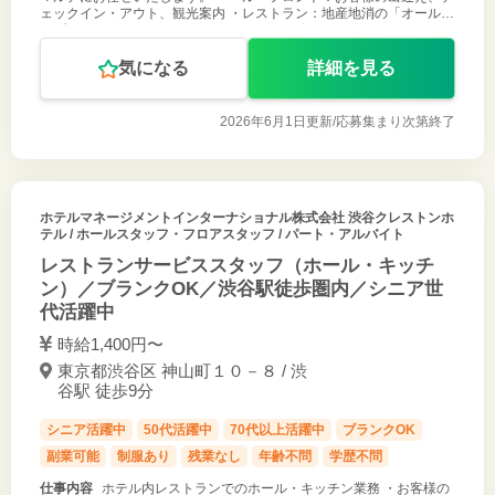
ェックイン・アウト、観光案内 ・レストラン：地産地消の「オールデ
イダイニング」でのフード＆ドリンクサービス ・チェックインからア
ウトまでのコンシ
気になる
詳細を見る
2026年6月1日更新/
応募集まり次第終了
ホテルマネージメントインターナショナル株式会社 渋谷クレストンホ
テル
/ ホールスタッフ・フロアスタッフ / パート・アルバイト
レストランサービススタッフ（ホール・キッチ
ン）／ブランクOK／渋谷駅徒歩圏内／シニア世
代活躍中
時給1,400円〜
東京都渋谷区 神山町１０－８ / 渋
谷駅 徒歩9分
シニア活躍中
50代活躍中
70代以上活躍中
ブランクOK
副業可能
制服あり
残業なし
年齢不問
学歴不問
仕事内容
ホテル内レストランでのホール・キッチン業務 ・お客様の