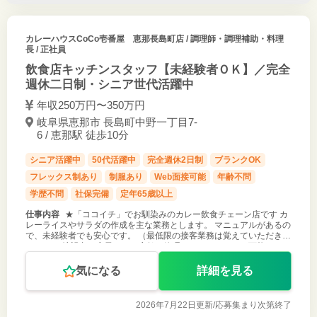
カレーハウスCoCo壱番屋 恵那長島町店
/ 調理師・調理補助・料理
長 / 正社員
飲食店キッチンスタッフ【未経験者ＯＫ】／完全
週休二日制・シニア世代活躍中
年収250万円〜350万円
岐阜県恵那市 長島町中野一丁目7-
6 / 恵那駅 徒歩10分
シニア活躍中
50代活躍中
完全週休2日制
ブランクOK
フレックス制あり
制服あり
Web面接可能
年齢不問
学歴不問
社保完備
定年65歳以上
仕事内容
★「ココイチ」でお馴染みのカレー飲食チェーン店です カ
レーライスやサラダの作成を主な業務とします。 マニュアルがあるの
で、未経験者でも安心です。 （最低限の接客業務は覚えていただきま
す。） ＊希望者は店長として店舗の管理をしていくことも可能です。
経験を積めば
気になる
詳細を見る
2026年7月22日更新/
応募集まり次第終了