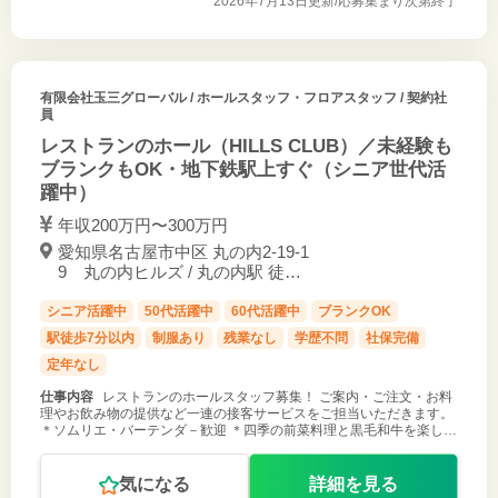
2026年7月13日更新/
応募集まり次第終了
有限会社玉三グローバル
/ ホールスタッフ・フロアスタッフ / 契約社
員
レストランのホール（HILLS CLUB）／未経験も
ブランクもOK・地下鉄駅上すぐ（シニア世代活
躍中）
年収200万円〜300万円
愛知県名古屋市中区 丸の内2-19-1
9 丸の内ヒルズ / 丸の内駅 徒歩1
分
シニア活躍中
50代活躍中
60代活躍中
ブランクOK
駅徒歩7分以内
制服あり
残業なし
学歴不問
社保完備
定年なし
仕事内容
レストランのホールスタッフ募集！ ご案内・ご注文・お料
理やお飲み物の提供など一連の接客サービスをご担当いただきます。
＊ソムリエ・バーテンダ－歓迎 ＊四季の前菜料理と黒毛和牛を楽しむ
ハイクラスなレストラン ＊ディナータイムはコース料理中心 ＊サロ
ンタイムはアラ
気になる
詳細を見る