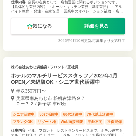
仕事内容
店長の右腕として、店舗運営に関わるポジションです。
【具体的な業務内容】 ・ホール・キッチン業務（基本業務） ・アル
バイト教育 ・発注・在庫管理 ・営業中のオペレーション補助 ・店長
の補佐業務（指示出し・改善提案など） 毎週2連休は固定で、働き方
も安定していま
気になる
詳細を見る
2026年6月10日更新/
応募集まり次第終了
株式会社あわじ浜離宮
/ フロント / 正社員
ホテルのマルチサービススタッフ／2027年1月
OPEN／未経験OK・シニア世代活躍中
年収350万円〜
兵庫県南あわじ市 松帆古津路９７
０ー７２ / 舞子駅 車60分
シニア活躍中
50代活躍中
60代活躍中
70代以上活躍中
ブランクOK
リゾート地
Web面接可能
年齢不問
社保完備
仕事内容
ベル、フロント、レストランサービスまで、ホテル運営を
マルチにお任せいたします。 ・ベル・フロント：お客様の出迎え、チ