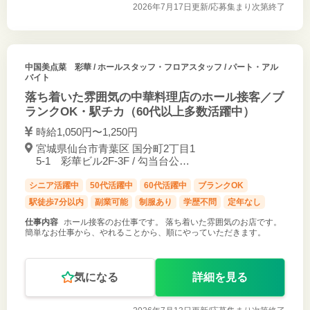
2026年7月17日更新/
応募集まり次第終了
中国美点菜 彩華
/ ホールスタッフ・フロアスタッフ / パート・アル
バイト
落ち着いた雰囲気の中華料理店のホール接客／ブ
ランクOK・駅チカ（60代以上多数活躍中）
時給1,050円〜1,250円
宮城県仙台市青葉区 国分町2丁目1
5-1 彩華ビル2F-3F / 勾当台公園
駅 3分
シニア活躍中
50代活躍中
60代活躍中
ブランクOK
駅徒歩7分以内
副業可能
制服あり
学歴不問
定年なし
仕事内容
ホール接客のお仕事です。 落ち着いた雰囲気のお店です。
簡単なお仕事から、やれることから、順にやっていただきます。
気になる
詳細を見る