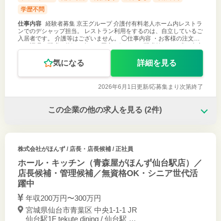
学歴不問
仕事内容
経験者募集 京王グループ 介護付有料老人ホーム内レストラ
ンでのデシャップ担当。 レストラン利用をするのは、自立しているご
入居者です。 介護等はございません。 ◯仕事内容 ・お客様の注文
を、調理や配膳の状況を考え、厨房に伝える ・配膳前に、お膳の内容
に間違えが無
気になる
詳細を見る
2026年6月1日更新/
応募集まり次第終了
この企業の他の求人を見る
(2件)
株式会社がほんず
/ 店長・店長候補 / 正社員
ホール・キッチン（青森屋がほんず仙台駅店）／
店長候補・管理候補／無資格OK・シニア世代活
躍中
年収200万円〜300万円
宮城県仙台市青葉区 中央1-1-1 JR
仙台駅1F tekute dining / 仙台駅 直