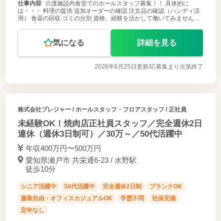
仕事内容
介護施設内食堂でのホールスタッフ募集！！ 具体的に
は・・・ 料理の提供 追加オーダーの確認 注文品の確認（ハンディ活
用） 食器の回収 ゴミの分別 資格、経験を活かして働いてみません
か？ 【変更範囲：変更なし】
気になる
詳細を見る
2026年6月25日更新/
応募集まり次第終了
株式会社プレジャー
/ ホールスタッフ・フロアスタッフ / 正社員
未経験OK！焼肉店正社員スタッフ／完全週休2日
連休（週休3日制可）／30万～／50代活躍中
年収400万円〜500万円
愛知県瀬戸市 共栄通6-23 / 水野駅
徒歩10分
シニア活躍中
50代活躍中
完全週休2日制
ブランクOK
服装自由・オフィスカジュアルOK
学歴不問
社保完備
定年なし