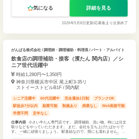
す。 お客様に
気になる
詳細を見る
2026年5月8日更新/
応募集まり次第終了
がんばる株式会社
/ 調理師・調理補助・料理長 / パート・アルバイト
飲食店の調理補助・接客（濱たん 関内店）／シ
ニア世代活躍中
時給1,280円〜1,350円
神奈川県横浜市中区 尾上町3-35リ
ストイーストビルB1F / 関内駅
シニア活躍中
60代活躍中
完全週休2日制
ブランクOK
駅徒歩7分以内
副業可能
制服あり
残業なし
Web面接可能
学歴不問
定年なし
仕事内容
小さい牛たん専門店です。 調理補助、洗い物、時には注文
取りなどをやっていただきます。 まだ、会社を立ち上げたばかりで
す。 一緒に頑張りましょう。 駅直結なので、雨にも濡れません。 勤
務時間など、シフト制度なので、話し合って決めて行きたいと思いま