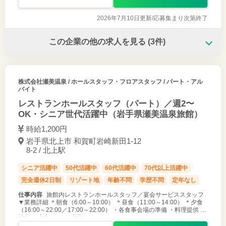
2026年7月10日更新/
応募集まり次第終了
この企業の他の求人を見る
(3件)
株式会社瀬美温泉
/ ホールスタッフ・フロアスタッフ / パート・アル
バイト
レストランホールスタッフ（パート）／週2〜
OK・シニア世代活躍中（岩手県瀬美温泉旅館）
時給1,200円
岩手県北上市 和賀町岩崎新田1-12
8-2 / 北上駅
シニア活躍中
50代活躍中
60代活躍中
70代以上活躍中
完全週休2日制
リゾート地
年齢不問
学歴不問
定年なし
仕事内容
旅館内レストランホールスタッフ／宴会サービススタッフ
▼業務詳細 ＊朝食（6:00～10:00） ＊昼食（11:00～14:00） ＊夕食
（16:00～22:00／17:00～22:00） ・各食事会場の準備 ・料理提供 ・
接客 ・案内 など お客様がゆっくり