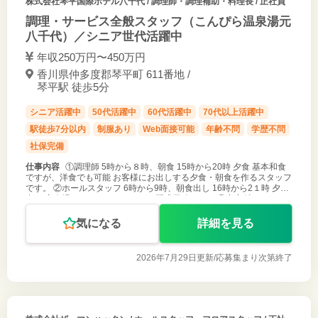
株式会社琴平国際ホテル八千代
/ 調理師・調理補助・料理長 / 正社員
調理・サービス全般スタッフ（こんぴら温泉湯元
八千代）／シニア世代活躍中
年収250万円〜450万円
香川県仲多度郡琴平町 611番地 /
琴平駅 徒歩5分
シニア活躍中
50代活躍中
60代活躍中
70代以上活躍中
駅徒歩7分以内
制服あり
Web面接可能
年齢不問
学歴不問
社保完備
仕事内容
①調理師 5時から８時、朝食 15時から20時 夕食 基本和食
ですが、洋食でも可能 お客様にお出しする夕食・朝食を作るスタッフ
です。 ②ホールスタッフ 6時から9時、朝食出し 16時から2１時 夕食
出し 宴会場またはレストランにて配膳業務です。 ③客室係・サー
気になる
詳細を見る
2026年7月29日更新/
応募集まり次第終了