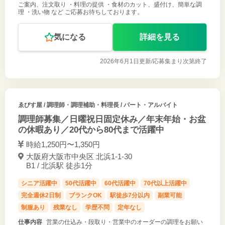
ご案内、注文取り ・料理の提供 ・食材のカット、盛付け、簡単な調
理 ・洗い物 など ご応募お待ちしております。
気になる
詳細を見る
2026年6月1日更新/
応募集まり次第終了
ゑびす屋
/ 調理師・調理補助・料理長 / パート・アルバイト
調理師募集／日曜祝日固定休み／年末年始・お盆
の休暇あり／20代から80代まで活躍中
時給1,250円〜1,350円
大阪府大阪市中央区 北浜1-1-30
B1 / 北浜駅 徒歩1分
シニア活躍中
50代活躍中
60代活躍中
70代以上活躍中
完全週休2日制
ブランクOK
駅徒歩7分以内
副業可能
制服あり
残業なし
学歴不問
定年なし
仕事内容
営業の仕込み・段取り・営業中のオーダーの調理をお願い