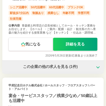
結
シニア活躍中
50代活躍中
60代活躍中
ブランクOK
駅徒歩7分以内
制服あり
残業なし
年齢不問
学歴不問
社保完備
仕事内容
青森郷土料理店の店長候補としてホール・キッチン業務を
お任せします。 【ホール】 ・ご案内・配膳・会計 ・観光客の方へ青
森の魅力を紹介する接客業務 など 【キッチン】 ・仕込み・調理補
助・盛付 ・商品開発・メニューの考案 など ※海鮮丼や青森郷土料理
などのメニュ
気になる
詳細を見る
2026年5月26日更新/
応募集まり次第終了
この企業の他の求人を見る
(1件)
甲府記念日ホテル株式会社
/ ホールスタッフ・フロアスタッフ / パー
ト・アルバイト
宴会・サービススタッフ／残業少なめ／50歳以上
も活躍中