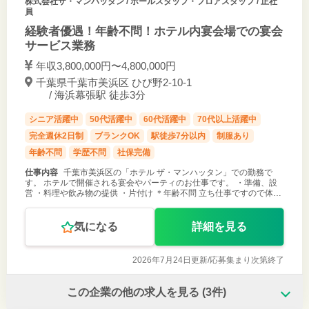
株式会社ザ・マンハッタン
/ ホールスタッフ・フロアスタッフ / 正社
員
経験者優遇！年齢不問！ホテル内宴会場での宴会
サービス業務
年収3,800,000円〜4,800,000円
千葉県千葉市美浜区 ひび野2-10-1
/ 海浜幕張駅 徒歩3分
シニア活躍中
50代活躍中
60代活躍中
70代以上活躍中
完全週休2日制
ブランクOK
駅徒歩7分以内
制服あり
年齢不問
学歴不問
社保完備
仕事内容
千葉市美浜区の「ホテル ザ・マンハッタン」での勤務で
す。 ホテルで開催される宴会やパーティのお仕事です。 ・準備、設
営 ・料理や飲み物の提供 ・片付け ＊年齢不問 立ち仕事ですので体力
を使うお仕事です。 ご応募お待ちしております！
気になる
詳細を見る
2026年7月24日更新/
応募集まり次第終了
この企業の他の求人を見る
(3件)