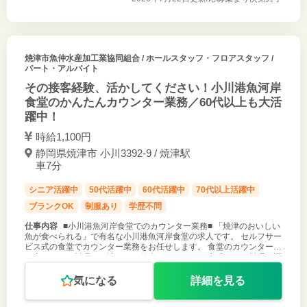
焼津市魚仲水産加工業協同組合
/ ホールスタッフ・フロアスタッフ /
パート・アルバイト
その接客経験、活かしてください！小川港魚河岸
食堂のかんたんカウンター業務／60代以上も大活
躍中！
時給1,100円
静岡県焼津市 小川3392-9 / 焼津駅
車7分
シニア活躍中
50代活躍中
60代活躍中
70代以上活躍中
ブランクOK
制服あり
学歴不問
仕事内容
■小川港魚河岸食堂でのカウンター業務■ 「焼津のおいしい
魚が食べられる」で有名な小川港魚河岸食堂の求人です。 セルフサー
ビス式の食堂でカウンター業務をお任せします。 食堂のカウンターで
お客さまにお料理をお渡しする仕事です。 （１）完成したお料理が調
理者から所定
気になる
詳細を見る