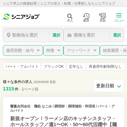
シニア求人の検索結果｜シニアの求人・転職・仕事探しならシニアジョブ
求人
履歴
登録
メニュー
勤務地を選択
職種を選択
選択
選択
雇用形態・給与
特徴
フリーワード
検索履歴・保
パート・アルバイト
ブランクOK
定年なし
再雇用年齢制限なし
様々な条件の求人
2026/08/06 更新
1315
件
- 1ページ目
響嬴合同会社 麺処 なごみ
/ 調理師・調理補助・料理長 / パート・ア
ルバイト
新規オープン！ラーメン店のキッチンスタッフ・
ホールスタッフ／週1〜OK・50〜60代活躍中【麺