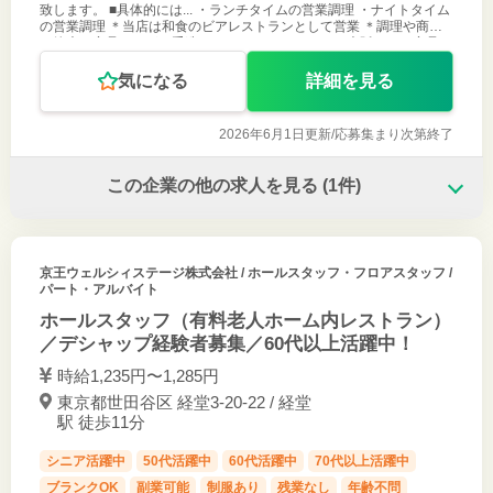
致します。 ■具体的には... ・ランチタイムの営業調理 ・ナイトタイム
の営業調理 ＊当店は和食のビアレストランとして営業 ＊調理や商品
は簡素な商品ですが、手造りにこだわっています ＊大阪もんの商品
や、当店オ
気になる
詳細を見る
2026年6月1日更新/
応募集まり次第終了
この企業の他の求人を見る
(1件)
京王ウェルシィステージ株式会社
/ ホールスタッフ・フロアスタッフ /
パート・アルバイト
ホールスタッフ（有料老人ホーム内レストラン）
／デシャップ経験者募集／60代以上活躍中！
時給1,235円〜1,285円
東京都世田谷区 経堂3-20-22 / 経堂
駅 徒歩11分
シニア活躍中
50代活躍中
60代活躍中
70代以上活躍中
ブランクOK
副業可能
制服あり
残業なし
年齢不問