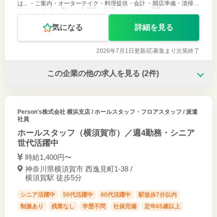
は... ・ご案内・オーターテイク・料理提供・会計 ・開店準備・清掃・
洗い物 ・在庫管理 など 中国語・英語が話せる方は優遇します！！ ご
気になる
詳細を見る
2026年7月1日更新/
応募集まり次第終了
この企業の他の求人を見る
(2件)
Person's株式会社 横浜支店
/ ホールスタッフ・フロアスタッフ / 派遣
社員
ホールスタッフ（横須賀市）／週4勤務・シニア
世代活躍中
時給1,400円〜
神奈川県横須賀市 西逸見町1-38 /
横須賀駅 徒歩5分
シニア活躍中
50代活躍中
60代活躍中
駅徒歩7分以内
制服あり
残業なし
学歴不問
社保完備
定年65歳以上