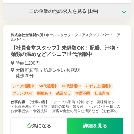
この企業の他の求人を見る
(1件)
株式会社金陵製作所
/ ホールスタッフ・フロアスタッフ / パート・ア
ルバイト
【社員⾷堂スタッフ】未経験OK！配膳、汁物・
麺類の温めなど／シニア世代活躍中
時給1,200円
大阪府箕面市 坊島1-4-1 / 牧落駅
徒歩20分
シニア活躍中
50代活躍中
60代活躍中
70代以上活躍中
ブランクOK
制服あり
残業なし
学歴不問
社保完備
仕事内容
【仕事内容】 ・テーブル準備（雑⼱がけ、調味料セット）
・お茶を沸かす ・汁物、麺類の加熱・盛り付け ・カウンター越しの
お⾷事提供 ・⾷器洗浄 ・厨房や⾷堂の簡単な清掃など 【お仕事の流
れ】 ［1］準備 会社のお昼の休憩時間に合わせてテーブルを拭いた
り、お茶を
気になる
詳細を見る