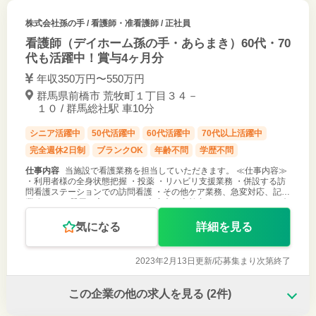
株式会社孫の手
/ 看護師・准看護師 / 正社員
看護師（デイホーム孫の手・あらまき）60代・70
代も活躍中！賞与4ヶ月分
年収350万円〜550万円
群馬県前橋市 荒牧町１丁目３４－
１０ / 群馬総社駅 車10分
シニア活躍中
50代活躍中
60代活躍中
70代以上活躍中
完全週休2日制
ブランクOK
年齢不問
学歴不問
仕事内容
当施設で看護業務を担当していただきます。 ≪仕事内容≫
・利用者様の全身状態把握 ・投薬 ・リハビリ支援業務 ・併設する訪
問看護ステーションでの訪問看護 ・その他ケア業務、急変対応、記録
業務など ＊器用な方でなくても大丈夫。高齢者のペースでじっくり向
き合える方
気になる
詳細を見る
2023年2月13日更新/
応募集まり次第終了
この企業の他の求人を見る
(2件)