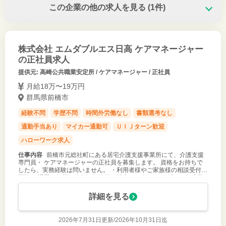
この企業の他の求人を見る
(1件)
株式会社 エムダブルエス日高 ケアマネージャー
の正社員求人
提供元: 高崎公共職業安定所 / ケアマネージャー / 正社員
月給18万〜19万円
群馬県前橋市
経験不問
学歴不問
時間外労働なし
書類選考なし
通勤手当あり
マイカー通勤可
ＵＩＪターン歓迎
ハローワーク求人
仕事内容
前橋市元総社町にある居宅介護支援事業所にて、介護支援
専門員・ ケアマネージャーの正社員を募集します。 資格をお持ちで
したら、実務経験は問いません。 ・利用者様やご家族様の相談受付、
面談 ・課題の把握と分析、解決策の提案と紹介 ・ケアプラン作成業
務 ・サービス提
詳細を見る
2026年7月31日更新/
2026年10月31日迄