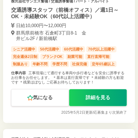
株式会社サンエス警備
/ 交通誘導警備 / パート・アルバイト
交通誘導スタッフ（前橋オフィス）／週1日～
OK・未経験OK（60代以上活躍中）
日給10,000円〜12,000円
群馬県前橋市 石倉町3丁目8-1 金
井ビル2F / 新前橋駅
シニア活躍中
50代活躍中
60代活躍中
70代以上活躍中
完全週休2日制
ブランクOK
副業可能
直行直帰可能
制服あり
年齢不問
学歴不問
社保完備
定年65歳以上
仕事内容
工事現場にて通行する車両や歩行者などを安全に誘導する
お仕事をお任せします。 ＊基本は直行直帰です ＊未経験の方も歓迎
です ＊残業ほぼなし ご応募お待ちしております！
気になる
詳細を見る
2025年5月2日更新/
応募集まり次第終了