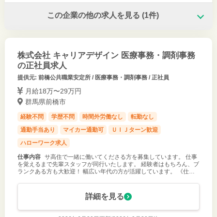
この企業の他の求人を見る
(1件)
株式会社 キャリアデザイン 医療事務・調剤事務
の正社員求人
提供元: 前橋公共職業安定所 / 医療事務・調剤事務 / 正社員
月給18万〜29万円
群馬県前橋市
経験不問
学歴不問
時間外労働なし
転勤なし
通勤手当あり
マイカー通勤可
ＵＩＪターン歓迎
ハローワーク求人
仕事内容
サ高住で一緒に働いてくださる方を募集しています。 仕事
を覚えるまで先輩スタッフが同行いたします。 経験者はもちろん、ブ
ランクある方も大歓迎！ 幅広い年代の方が活躍しています。 《仕事
内容》 ・入居者様への介護業務全般 ・併設しているデイサービスで
の介護業務全般
詳細を見る