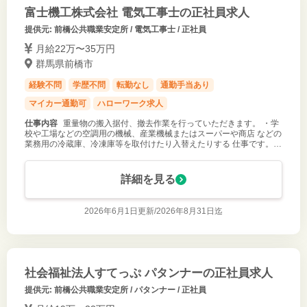
富士機工株式会社 電気工事士の正社員求人
提供元: 前橋公共職業安定所 / 電気工事士 / 正社員
月給22万〜35万円
群馬県前橋市
経験不問
学歴不問
転勤なし
通勤手当あり
マイカー通勤可
ハローワーク求人
仕事内容
重量物の搬入据付、撤去作業を行っていただきます。 ・学
校や工場などの空調用の機械、産業機械またはスーパーや商店 などの
業務用の冷蔵庫、冷凍庫等を取付けたり入替えたりする 仕事です。
＊現場は群馬県内を中心に東京・埼玉・その他になります。 ＊２～１
０人体制にて作
詳細を見る
2026年6月1日更新/
2026年8月31日迄
社会福祉法人すてっぷ パタンナーの正社員求人
提供元: 前橋公共職業安定所 / パタンナー / 正社員