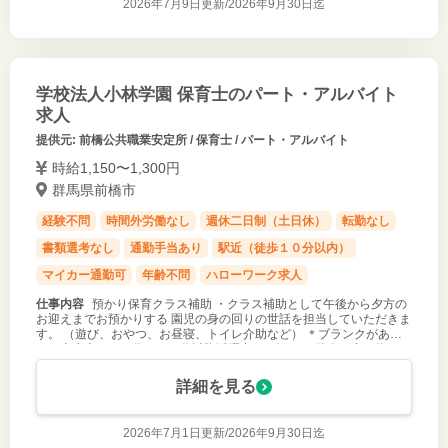
2026年7月9日更新/
2026年9月30日迄
学校法人小林学園 保育士のパート・アルバイト
求人
提供元: 前橋公共職業安定所 / 保育士 / パート・アルバイト
時給1,150〜1,300円
群馬県前橋市
経験不問
時間外労働なし
週休二日制（土日休）
転勤なし
書類選考なし
通勤手当あり
駅近（徒歩１０分以内）
マイカー通勤可
年齢不問
ハローワーク求人
仕事内容
預かり保育クラス補助 ・クラス補助として午後から夕方の
お迎えまでお預かりする 園児の身の回りの世話を担当していただきま
す。 （遊び、おやつ、お昼寝、トイレ介助など） ＊ブランクがあっ
ても大丈夫（５０代、６０代以降活躍中） ピアノの伴奏・書き物はあ
りません。 ※
詳細を見る
2026年7月1日更新/
2026年9月30日迄