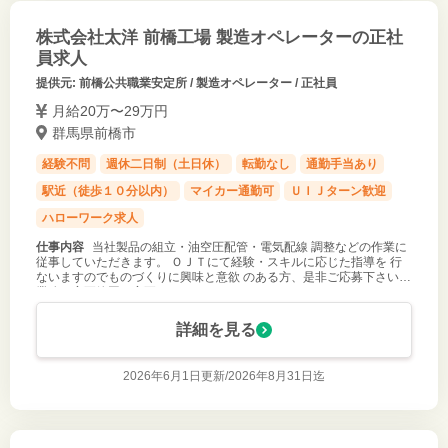
株式会社太洋 前橋工場 製造オペレーターの正社
員求人
提供元: 前橋公共職業安定所 / 製造オペレーター / 正社員
月給20万〜29万円
群馬県前橋市
経験不問
週休二日制（土日休）
転勤なし
通勤手当あり
駅近（徒歩１０分以内）
マイカー通勤可
ＵＩＪターン歓迎
ハローワーク求人
仕事内容
当社製品の組立・油空圧配管・電気配線 調整などの作業に
従事していただきます。 ＯＪＴにて経験・スキルに応じた指導を 行
ないますのでものづくりに興味と意欲 のある方、是非ご応募下さい。
業務の変更範囲：変更なし
詳細を見る
2026年6月1日更新/
2026年8月31日迄