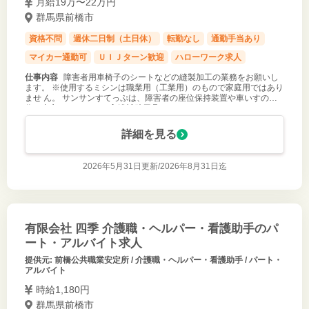
月給19万〜22万円
群馬県前橋市
資格不問
週休二日制（土日休）
転勤なし
通勤手当あり
マイカー通勤可
ＵＩＪターン歓迎
ハローワーク求人
仕事内容
障害者用車椅子のシートなどの縫製加工の業務をお願いし
ます。 ※使用するミシンは職業用（工業用）のもので家庭用ではあり
ませ ん。 サンサンすてっぷは、障害者の座位保持装置や車いすの製
作を中心 に、ベッド、入浴補助用具、コミュニケーションエイドやリ
ハビリ 用具等、
詳細を見る
2026年5月31日更新/
2026年8月31日迄
有限会社 四季 介護職・ヘルパー・看護助手のパ
ート・アルバイト求人
提供元: 前橋公共職業安定所 / 介護職・ヘルパー・看護助手 / パート・
アルバイト
時給1,180円
群馬県前橋市