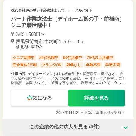
株式会社孫の手
/ 作業療法士 / パート・アルバイト
パート作業療法士（デイホーム孫の手・前橋南）
シニア層活躍中！
時給1,500円〜
群馬県前橋市 中内町１５０－１ /
駒形駅 車7分
シニア活躍中
50代活躍中
60代活躍中
70代以上活躍中
完全週休2日制
ブランクOK
残業なし
年齢不問
学歴不問
仕事内容
デイサービスにおける機能訓練・状態観察・送迎など。 自
立支援を目指すデイサービスに関する業務。 在宅サービスを中心に訪
問看護・訪問リハビリ・通所介護を展開。 利用者さんの立場に立った
専門性の高いサービスを提供している。
気になる
詳細を見る
2023年11月29日更新/
応募集まり次第終了
この企業の他の求人を見る
(4件)