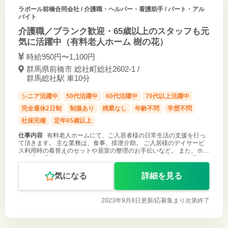
ラポール前橋合同会社
/ 介護職・ヘルパー・看護助手 / パート・アル
バイト
介護職／ブランク歓迎・65歳以上のスタッフも元
気に活躍中（有料老人ホーム 樹の花）
時給950円〜1,100円
群馬県前橋市 総社町総社2602-1 /
群馬総社駅 車10分
シニア活躍中
50代活躍中
60代活躍中
70代以上活躍中
完全週休2日制
制服あり
残業なし
年齢不問
学歴不問
社保完備
定年65歳以上
仕事内容
有料老人ホームにて、ご入居者様の日常生活の支援を行っ
て頂きます。 主な業務は、食事、排泄介助。 ご入居様のデイサービ
ス利用時の着替えのセットや居室の整理のお手伝いなど。 また、ホー
ル清掃や居室のゴミ集めなどを行って頂きます。 郊外の静かな環境の
中、入居者様とゆ
気になる
詳細を見る
2023年9月8日更新/
応募集まり次第終了