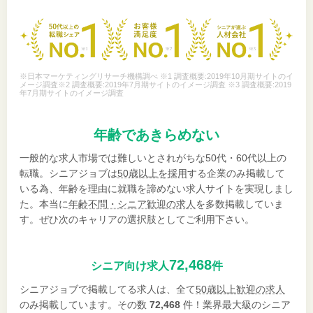
※日本マーケティングリサーチ機構調べ ※1 調査概要:2019年10月期サイトのイ
メージ調査※2 調査概要:2019年7月期サイトのイメージ調査 ※3 調査概要:2019
年7月期サイトのイメージ調査
年齢であきらめない
一般的な求人市場では難しいとされがちな50代・60代以上の
転職。シニアジョブは
50歳以上を採用
する企業のみ掲載して
いる為、年齢を理由に就職を諦めない求人サイトを実現しまし
た。本当に
年齢不問・シニア歓迎の求人
を多数掲載していま
す。ぜひ次のキャリアの選択肢としてご利用下さい。
72,468
シニア向け求人
件
シニアジョブで掲載してる求人は、全て
50歳以上歓迎の求人
のみ掲載しています。その数
72,468
件！業界最大級のシニア