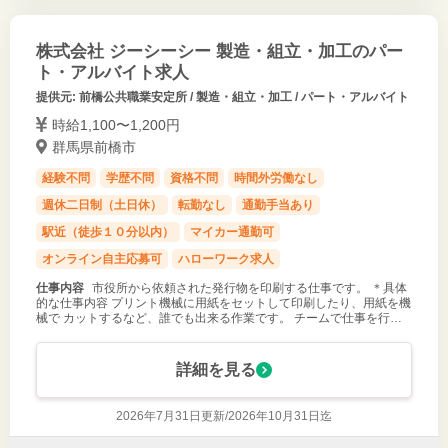
株式会社 ジーシーシー 製造・組立・加工のパー
ト・アルバイト求人
提供元: 前橋公共職業安定所 / 製造・組立・加工 / パート・アルバイト
時給1,100〜1,200円
群馬県前橋市
経験不問
学歴不問
資格不問
時間外労働なし
週休二日制（土日休）
転勤なし
通勤手当あり
駅近（徒歩１０分以内）
マイカー通勤可
オンライン自主応募可
ハローワーク求人
仕事内容
市役所から依頼された発行物を印刷する仕事です。 ＊具体
的な仕事内容 プリント機械に用紙をセットして印刷したり、用紙を機
械で カットするなど、誰でも出来る作業です。 チームで仕事を行
い、作業方法はメンバーが丁寧に教えます ので、安心してください。
※未経験者大歓
詳細を見る
2026年7月31日更新/
2026年10月31日迄