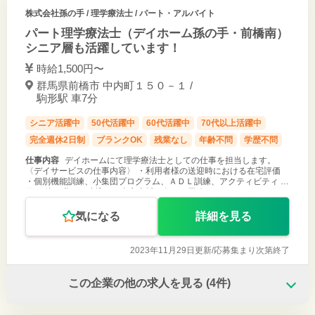
株式会社孫の手
/ 理学療法士 / パート・アルバイト
パート理学療法士（デイホーム孫の手・前橋南）
シニア層も活躍しています！
時給1,500円〜
群馬県前橋市 中内町１５０－１ /
駒形駅 車7分
シニア活躍中
50代活躍中
60代活躍中
70代以上活躍中
完全週休2日制
ブランクOK
残業なし
年齢不問
学歴不問
仕事内容
デイホームにて理学療法士としての仕事を担当します。
〈デイサービスの仕事内容〉 ・利用者様の送迎時における在宅評価
・個別機能訓練、小集団プログラム、ＡＤＬ訓練、アクティビティ 企
画 ・他の職種と連携した自立支援に向けた業務
気になる
詳細を見る
2023年11月29日更新/
応募集まり次第終了
この企業の他の求人を見る
(4件)