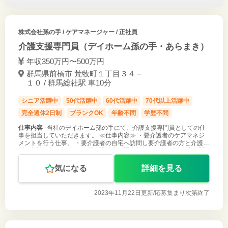
株式会社孫の手
/ ケアマネージャー / 正社員
介護支援専門員（デイホーム孫の手・あらまき）
年収350万円〜500万円
群馬県前橋市 荒牧町１丁目３４－
１０ / 群馬総社駅 車10分
シニア活躍中
50代活躍中
60代活躍中
70代以上活躍中
完全週休2日制
ブランクOK
年齢不問
学歴不問
仕事内容
当社のデイホーム孫の手にて、介護支援専門員としての仕
事を担当していただきます。 ≪仕事内容≫ ・要介護者のケアマネジ
メントを行う仕事。 ・要介護者の自宅へ訪問し要介護者の方と介護に
係る相談を行う仕事。 ・要介護認定の調査を行う仕事。 ・介護に関
連する記録業務一
気になる
詳細を見る
2023年11月22日更新/
応募集まり次第終了