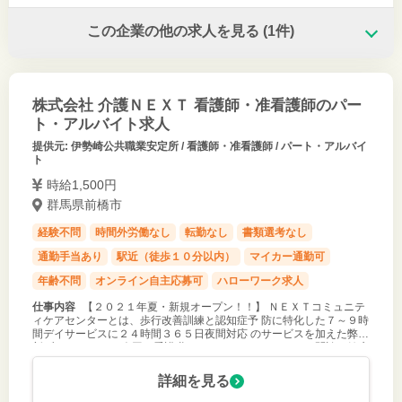
この企業の他の求人を見る
(1件)
株式会社 介護ＮＥＸＴ 看護師・准看護師のパー
ト・アルバイト求人
提供元: 伊勢崎公共職業安定所 / 看護師・准看護師 / パート・アルバイ
ト
時給1,500円
群馬県前橋市
経験不問
時間外労働なし
転勤なし
書類選考なし
通勤手当あり
駅近（徒歩１０分以内）
マイカー通勤可
年齢不問
オンライン自主応募可
ハローワーク求人
仕事内容
【２０２１年夏・新規オープン！！】 ＮＥＸＴコミュニテ
ィケアセンターとは、歩行改善訓練と認知症予 防に特化した７～９時
間デイサービスに２４時間３６５日夜間対応 のサービスを加えた弊社
新ブランドです。 今回は看護職としてバイタルチェック、問診、健康
観察、入浴介助
詳細を見る