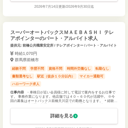
2026年7月14日更新/
2026年9月30日迄
スーパーオートバックスＭＡＥＢＡＳＨＩ テレ
アポインターのパート・アルバイト求人
提供元: 前橋公共職業安定所 / テレアポインター / パート・アルバイト
時給1,070円
群馬県前橋市
経験不問
学歴不問
資格不問
時間外労働なし
転勤なし
書類選考なし
駅近（徒歩１０分以内）
マイカー通勤可
ハローワーク求人
仕事内容
・車検日が近い会員様に対して電話で案内をするお仕事で
す。 事務作業になります。他店舗では４０～６０代が活躍中。 ※今
回の募集はオートバックス前橋天川店での勤務となります。 ＊経験者
はもちろん未経験も歓迎します。 ＊簡単な作業から始めて徐々にレベ
ルアップしていき
詳細を見る