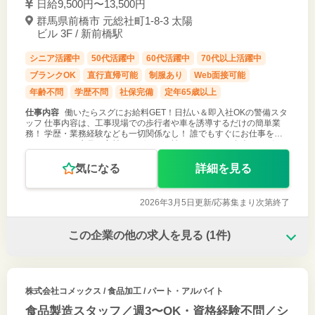
日給9,500円〜13,500円
群馬県前橋市 元総社町1‐8‐3 太陽
ビル 3F / 新前橋駅
シニア活躍中
50代活躍中
60代活躍中
70代以上活躍中
ブランクOK
直行直帰可能
制服あり
Web面接可能
年齢不問
学歴不問
社保完備
定年65歳以上
仕事内容
働いたらスグにお給料GET！日払い＆即入社OKの警備スタ
ッフ 仕事内容は、工事現場での歩行者や車を誘導するだけの簡単業
務！ 学歴・業務経験なども一切関係なし！ 誰でもすぐにお仕事を始
められます！ 先月の家賃をスグにでも払いたい・・・ 友人にスグに
お金を返さない
気になる
詳細を見る
2026年3月5日更新/
応募集まり次第終了
この企業の他の求人を見る
(1件)
株式会社コメックス
/ 食品加工 / パート・アルバイト
食品製造スタッフ／週3〜OK・資格経験不問／シ