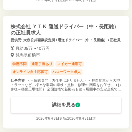
2026年6月9日更新/
2026年8月31日迄
株式会社 ＹＴＫ 運送ドライバー（中・長距離）
の正社員求人
提供元: 大森公共職業安定所 / 運送ドライバー（中・長距離） / 正社員
月給35万〜40万円
群馬県前橋市
学歴不問
通勤手当あり
マイカー通勤可
オンライン自主応募可
ハローワーク求人
仕事内容
＜＜回送専門！力仕事はありません＞＞ 軽自動車から大型
トラックなど、様々な車両の車検・点検・修理の 回送をお任せ。（お
客様～整備工場様間） 全国規模で新拠点も続々展開中の安定企業です
【長期歓迎】 【ここが安心ポイント】 ・荷物の積み下ろしなし！力
仕事なし！ ・
詳細を見る
2026年6月3日更新/
2026年8月31日迄