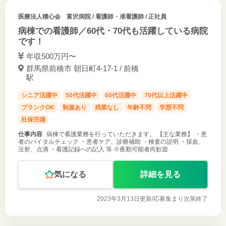
医療法人積心会 富沢病院
/ 看護師・准看護師 / 正社員
病棟での看護師／60代・70代も活躍している病院
です！
年収500万円〜
群馬県前橋市 朝日町4-17-1 / 前橋
駅
シニア活躍中
50代活躍中
60代活躍中
70代以上活躍中
ブランクOK
制服あり
残業なし
年齢不問
学歴不問
社保完備
仕事内容
病棟で看護業務を行っていただきます。 【主な業務】 ・患
者のバイタルチェック ・患者ケア、診療補助 ・検査の説明 ・採血、
注射、点滴 ・看護記録への記入 等 ※夜勤可能者尚歓迎
気になる
詳細を見る
2023年3月13日更新/
応募集まり次第終了