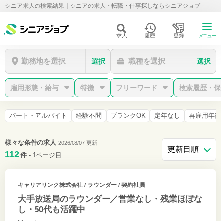
シニア求人の検索結果｜シニアの求人・転職・仕事探しならシニアジョブ
求人
履歴
登録
メニュー
勤務地を選択
職種を選択
選択
選択
雇用形態・給与
特徴
フリーワード
検索履歴・保
パート・アルバイト
経験不問
ブランクOK
定年なし
再雇用年齢
様々な条件の求人
2026/08/07 更新
112
件
- 1ページ目
キャリアリンク株式会社
/ ラウンダー / 契約社員
大手放送局のラウンダー／営業なし・残業ほぼな
し・50代も活躍中