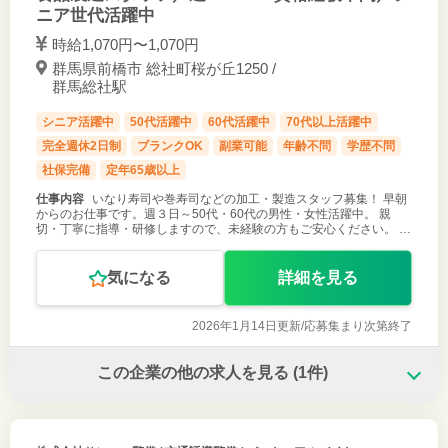
ニア世代活躍中
時給1,070円〜1,070円
群馬県前橋市 総社町桜が丘1250 /
群馬総社駅
シニア活躍中
50代活躍中
60代活躍中
70代以上活躍中
完全週休2日制
ブランクOK
副業可能
年齢不問
学歴不問
社保完備
定年65歳以上
仕事内容
いなり寿司や巻寿司などの加工・製造スタッフ募集！ 早朝
からのお仕事です。週３日～50代・60代の男性・女性活躍中。 親
切・丁寧に指導・研修しますので、未経験の方もご安心ください。 ＊
変更範囲：会社の定める範囲 ご応募お待ちしております！
気になる
詳細を見る
2026年1月14日更新/
応募集まり次第終了
この企業の他の求人を見る
(1件)