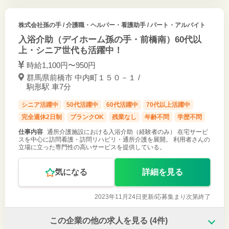
株式会社孫の手
/ 介護職・ヘルパー・看護助手 / パート・アルバイト
入浴介助（デイホーム孫の手・前橋南）60代以
上・シニア世代も活躍中！
時給1,100円〜950円
群馬県前橋市 中内町１５０－１ /
駒形駅 車7分
シニア活躍中
50代活躍中
60代活躍中
70代以上活躍中
完全週休2日制
ブランクOK
残業なし
年齢不問
学歴不問
仕事内容
通所介護施設における入浴介助（経験者のみ） 在宅サービ
スを中心に訪問看護・訪問リハビリ・通所介護を展開。 利用者さんの
立場に立った専門性の高いサービスを提供している。
気になる
詳細を見る
2023年11月24日更新/
応募集まり次第終了
この企業の他の求人を見る
(4件)