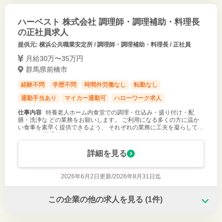
ハーベスト 株式会社 調理師・調理補助・料理長
の正社員求人
提供元: 横浜公共職業安定所 / 調理師・調理補助・料理長 / 正社員
月給30万〜35万円
群馬県前橋市
経験不問
学歴不問
時間外労働なし
転勤なし
通勤手当あり
マイカー通勤可
ハローワーク求人
仕事内容
特養老人ホーム内食堂での調理・仕込み・盛り付け・配
膳・洗浄な どの業務をお願いします。 ご利用になる多くの方に温か
い食事を素早く提供できるよう、 それぞれの業務に工夫を凝らしてい
ます。 ※調理師資格お持ちの方 ※ブランクある方も歓迎致します
（請負業務） （業
詳細を見る
2026年6月2日更新/
2026年8月31日迄
この企業の他の求人を見る
(1件)