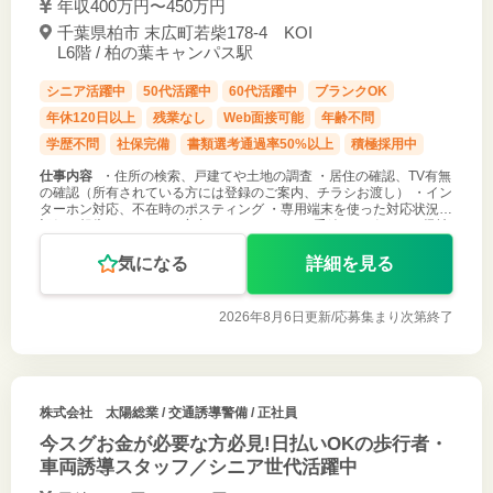
年収400万円〜450万円
千葉県柏市 末広町若柴178-4 KOI
L6階 / 柏の葉キャンパス駅
シニア活躍中
50代活躍中
60代活躍中
ブランクOK
年休120日以上
残業なし
Web面接可能
年齢不問
学歴不問
社保完備
書類選考通過率50%以上
積極採用中
仕事内容
・住所の検索、戸建てや土地の調査 ・居住の確認、TV有無
の確認（所有されている方には登録のご案内、チラシお渡し） ・イン
ターホン対応、不在時のポスティング ・専用端末を使った対応状況の
記録・報告 ・QRコード案内によるスマホでの手続きサポート ・帰社
後の作業
気になる
詳細を見る
2026年8月6日更新/
応募集まり次第終了
株式会社 太陽総業
/ 交通誘導警備 / 正社員
今スグお金が必要な方必見!日払いOKの歩行者・
車両誘導スタッフ／シニア世代活躍中