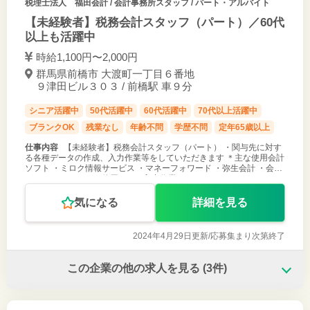
税理士法人 福田会計
/ 会計事務所スタッフ / パート・アルバイト
【未経験者】税務会計スタッフ（パート）／60代
以上も活躍中
時給1,100円〜2,000円
群馬県前橋市 大渡町一丁目６番地
９津田ビル３０３ / 前橋駅 車９分
シニア活躍中
50代活躍中
60代活躍中
70代以上活躍中
ブランクOK
残業なし
年齢不問
学歴不問
定年65歳以上
仕事内容
【未経験者】税務会計スタッフ（パート） ・関与先に対す
る各種データの作成、入力作業等をしていただきます ＊主な使用会計
ソフト ・ミロク情報サービス ・マネーフォワード ・弥生会計 ・会計
Ｆｒｅｅｅ こちらを使用しての入力作業となります。
気になる
詳細を見る
2024年4月29日更新/
応募集まり次第終了
この企業の他の求人を見る
(3件)