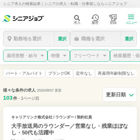
シニア求人の検索結果｜シニアの求人・転職・仕事探しならシニアジョブ
求人
履歴
登録
メニュー
勤務地を選択
職種を選択
選択
選択
雇用形態・給与
特徴
フリーワード
検索履歴・保
パート・アルバイト
ブランクOK
定年なし
再雇用年齢制限なし
様々な条件の求人
2026/08/07 更新
103
件
- 1ページ目
キャリアリンク株式会社
/ ラウンダー / 契約社員
大手放送局のラウンダー／営業なし・残業ほぼな
し・50代も活躍中