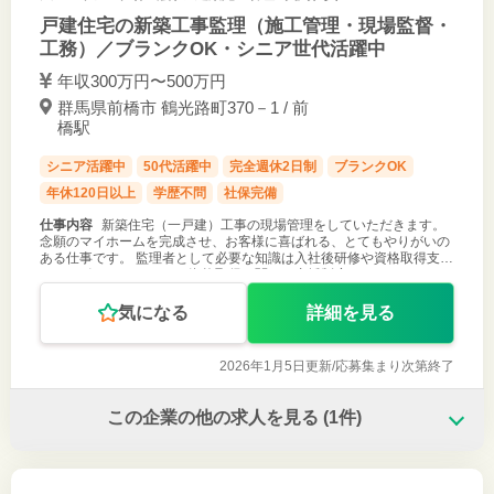
戸建住宅の新築工事監理（施工管理・現場監督・
工務）／ブランクOK・シニア世代活躍中
年収300万円〜500万円
群馬県前橋市 鶴光路町370－1 / 前
橋駅
シニア活躍中
50代活躍中
完全週休2日制
ブランクOK
年休120日以上
学歴不問
社保完備
仕事内容
新築住宅（一戸建）工事の現場管理をしていただきます。
念願のマイホームを完成させ、お客様に喜ばれる、とてもやりがいの
ある仕事です。 監理者として必要な知識は入社後研修や資格取得支援
にてサポートします。 ＊資格取得に関する支援制度あり
気になる
詳細を見る
2026年1月5日更新/
応募集まり次第終了
この企業の他の求人を見る
(1件)