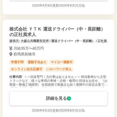
2026年6月9日更新/
2026年8月31日迄
株式会社 ＹＴＫ 運送ドライバー（中・長距離）
の正社員求人
提供元: 大森公共職業安定所 / 運送ドライバー（中・長距離） / 正社員
月給35万〜40万円
群馬県前橋市
学歴不問
通勤手当あり
マイカー通勤可
オンライン自主応募可
ハローワーク求人
仕事内容
＜＜回送専門！力仕事はありません＞＞ 軽自動車から大型
トラックなど、様々な車両の車検・点検・修理の 回送をお任せ。（お
客様～整備工場様間） 全国規模で新拠点も続々展開中の安定企業です
【長期歓迎】 【ここが安心ポイント】 ・荷物の積み下ろしなし！力
仕事なし！ ・
詳細を見る
2026年6月3日更新/
2026年8月31日迄