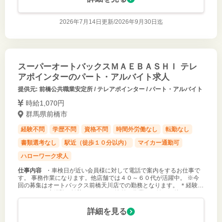
2026年7月14日更新/
2026年9月30日迄
スーパーオートバックスＭＡＥＢＡＳＨＩ テレ
アポインターのパート・アルバイト求人
提供元: 前橋公共職業安定所 / テレアポインター / パート・アルバイト
時給1,070円
群馬県前橋市
経験不問
学歴不問
資格不問
時間外労働なし
転勤なし
書類選考なし
駅近（徒歩１０分以内）
マイカー通勤可
ハローワーク求人
仕事内容
・車検日が近い会員様に対して電話で案内をするお仕事で
す。 事務作業になります。他店舗では４０～６０代が活躍中。 ※今
回の募集はオートバックス前橋天川店での勤務となります。 ＊経験者
はもちろん未経験も歓迎します。 ＊簡単な作業から始めて徐々にレベ
ルアップしていき
詳細を見る