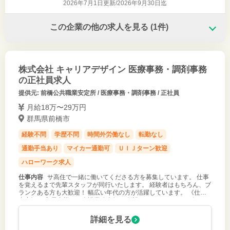
2026年7月1日更新/
2026年9月30日迄
この企業の他の求人を見る
(1件)
株式会社 キャリアデザイン 医療事務・調剤事務
の正社員求人
提供元: 前橋公共職業安定所 / 医療事務・調剤事務 / 正社員
月給18万〜29万円
群馬県前橋市
経験不問
学歴不問
時間外労働なし
転勤なし
通勤手当あり
マイカー通勤可
ＵＩＪターン歓迎
ハローワーク求人
仕事内容
サ高住で一緒に働いてくださる方を募集しています。 仕事
を覚えるまで先輩スタッフが同行いたします。 経験者はもちろん、ブ
ランクある方も大歓迎！ 幅広い年代の方が活躍しています。 《仕事
内容》 ・入居者様への介護業務全般 ・併設しているデイサービスで
の介護業務全般
詳細を見る