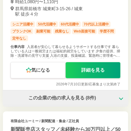
時給1,080円〜1,110円
群馬県前橋市 城東町3-15-26 / 城東
駅 徒歩４分
シニア活躍中
50代活躍中
60代活躍中
70代以上活躍中
ブランクOK
副業可能
残業なし
Web面接可能
学歴不問
定年なし
仕事内容
入居者が安心して暮らせるようサポートする仕事です 暮ら
している人は一般就労または福祉的就労をしています 夕食の提供、掃
除・洗濯等の見守り支援 入浴の支援、投薬確認、緊急時に管理者への
連絡 共有スペースの清掃 病院、買い物の同行 その他支援計画に基く
支援（歯磨き
気になる
詳細を見る
2026年7月10日更新/
応募集まり次第終了
この企業の他の求人を見る
(8件)
有限会社ユーミー
/ 新聞配達・集金 / 正社員
新聞販売店スタッフ／未経験から30万円以上／50