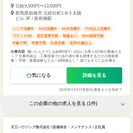
日給9,500円〜13,500円
群馬県前橋市 元総社町1‐8‐3 太陽
ビル 3F / 新前橋駅
シニア活躍中
50代活躍中
60代活躍中
70代以上活躍中
ブランクOK
直行直帰可能
制服あり
Web面接可能
年齢不問
学歴不問
社保完備
定年65歳以上
仕事内容
働いたらスグにお給料GET！日払い＆即入社OKの警備スタ
ッフ 仕事内容は、工事現場での歩行者や車を誘導するだけの簡単業
務！ 学歴・業務経験なども一切関係なし！ 誰でもすぐにお仕事を始
められます！ 先月の家賃をスグにでも払いたい・・・ 友人にスグに
お金を返さない
気になる
詳細を見る
2026年3月5日更新/
応募集まり次第終了
この企業の他の求人を見る
(1件)
天工ハウジング株式会社
/ 設備保全・メンテナンス / 正社員