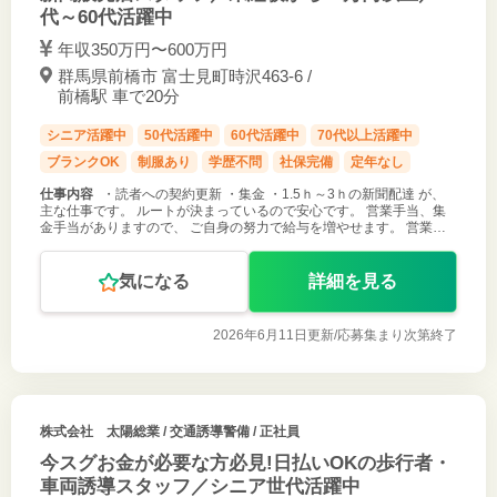
代～60代活躍中
年収350万円〜600万円
群馬県前橋市 富士見町時沢463-6 /
前橋駅 車で20分
シニア活躍中
50代活躍中
60代活躍中
70代以上活躍中
ブランクOK
制服あり
学歴不問
社保完備
定年なし
仕事内容
・読者への契約更新 ・集金 ・1.5ｈ～3ｈの新聞配達 が、
主な仕事です。 ルートが決まっているので安心です。 営業手当、集
金手当がありますので、 ご自身の努力で給与を増やせます。 営業の
ノルマはありません。 ＊未経験の方も大歓迎です ＊経験者ももちろ
ん大歓迎
気になる
詳細を見る
2026年6月11日更新/
応募集まり次第終了
株式会社 太陽総業
/ 交通誘導警備 / 正社員
今スグお金が必要な方必見!日払いOKの歩行者・
車両誘導スタッフ／シニア世代活躍中