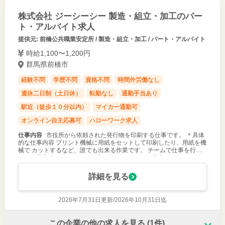
株式会社 ジーシーシー 製造・組立・加工のパー
ト・アルバイト求人
提供元: 前橋公共職業安定所 / 製造・組立・加工 / パート・アルバイト
時給1,100〜1,200円
群馬県前橋市
経験不問
学歴不問
資格不問
時間外労働なし
週休二日制（土日休）
転勤なし
通勤手当あり
駅近（徒歩１０分以内）
マイカー通勤可
オンライン自主応募可
ハローワーク求人
仕事内容
市役所から依頼された発行物を印刷する仕事です。 ＊具体
的な仕事内容 プリント機械に用紙をセットして印刷したり、用紙を機
械で カットするなど、誰でも出来る作業です。 チームで仕事を行
い、作業方法はメンバーが丁寧に教えます ので、安心してください。
※未経験者大歓
詳細を見る
2026年7月31日更新/
2026年10月31日迄
この企業の他の求人を見る
(1件)