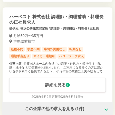
ハーベスト 株式会社 調理師・調理補助・料理長
の正社員求人
提供元: 横浜公共職業安定所 / 調理師・調理補助・料理長 / 正社員
月給30万〜35万円
群馬県前橋市
経験不問
学歴不問
時間外労働なし
転勤なし
通勤手当あり
マイカー通勤可
ハローワーク求人
仕事内容
特養老人ホーム内食堂での調理・仕込み・盛り付け・配
膳・洗浄な どの業務をお願いします。 ご利用になる多くの方に温か
い食事を素早く提供できるよう、 それぞれの業務に工夫を凝らしてい
ます。 ※調理師資格お持ちの方 ※ブランクある方も歓迎致します
（請負業務） （業
詳細を見る
2026年6月2日更新/
2026年8月31日迄
この企業の他の求人を見る
(1件)