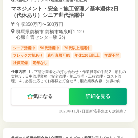
マネジメント・安全・施工管理／基本週休2日
（代休あり）シニア世代活躍中
年収350万円〜500万円
群馬県前橋市 前橋市亀泉町1-12 /
心臓血管センター駅 3分
シニア活躍中
50代活躍中
70代以上活躍中
フレックス制あり
直行直帰可能
年休120日以上
学歴不問
社保完備
定年なし
仕事内容
1，下請け業者との打ち合わせ・作業員等の手配 2，朝礼の
実施 3，日中管理業務（安全管理・施工管理・工程管理・コスト管
理） 4，必要に応じてお客様と打合せ 5，順次業務内容・知識の向上
を目指し スキルアップ 6，見積書の作成 7，下請け業者との価格交渉
8，Q
気になる
詳細を見る
2023年11月7日更新/
応募集まり次第終了
ラポール前橋合同会社
/ 介護職・ヘルパー・看護助手 / パート・アル