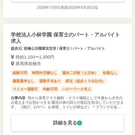
2026年7月9日更新/
2026年9月30日迄
学校法人小林学園 保育士のパート・アルバイト
求人
提供元: 前橋公共職業安定所 / 保育士 / パート・アルバイト
時給1,150〜1,300円
群馬県前橋市
経験不問
時間外労働なし
週休二日制（土日休）
転勤なし
書類選考なし
通勤手当あり
駅近（徒歩１０分以内）
マイカー通勤可
年齢不問
ハローワーク求人
仕事内容
預かり保育クラス補助 ・クラス補助として午後から夕方の
お迎えまでお預かりする 園児の身の回りの世話を担当していただきま
す。 （遊び、おやつ、お昼寝、トイレ介助など） ＊ブランクがあっ
ても大丈夫（５０代、６０代以降活躍中） ピアノの伴奏・書き物はあ
りません。 ※
詳細を見る