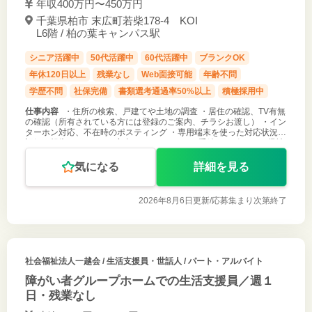
年収400万円〜450万円
千葉県柏市 末広町若柴178-4 KOI
L6階 / 柏の葉キャンパス駅
シニア活躍中
50代活躍中
60代活躍中
ブランクOK
年休120日以上
残業なし
Web面接可能
年齢不問
学歴不問
社保完備
書類選考通過率50%以上
積極採用中
仕事内容
・住所の検索、戸建てや土地の調査 ・居住の確認、TV有無
の確認（所有されている方には登録のご案内、チラシお渡し） ・イン
ターホン対応、不在時のポスティング ・専用端末を使った対応状況の
記録・報告 ・QRコード案内によるスマホでの手続きサポート ・帰社
後の作業
気になる
詳細を見る
2026年8月6日更新/
応募集まり次第終了
社会福祉法人一越会
/ 生活支援員・世話人 / パート・アルバイト
障がい者グループホームでの生活支援員／週１
日・残業なし