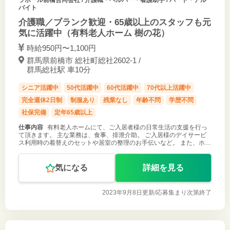
バイト
介護職／ブランク歓迎・65歳以上のスタッフも元
気に活躍中（有料老人ホーム 樹の花）
時給950円〜1,100円
群馬県前橋市 総社町総社2602-1 /
群馬総社駅 車10分
シニア活躍中
50代活躍中
60代活躍中
70代以上活躍中
完全週休2日制
制服あり
残業なし
年齢不問
学歴不問
社保完備
定年65歳以上
仕事内容
有料老人ホームにて、ご入居者様の日常生活の支援を行っ
て頂きます。 主な業務は、食事、排泄介助。 ご入居様のデイサービ
ス利用時の着替えのセットや居室の整理のお手伝いなど。 また、ホー
ル清掃や居室のゴミ集めなどを行って頂きます。 郊外の静かな環境の
中、入居者様とゆ
気になる
詳細を見る
2023年9月8日更新/
応募集まり次第終了