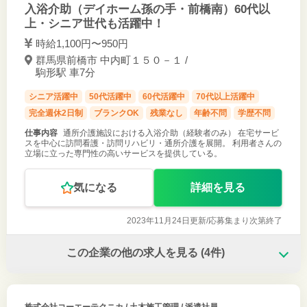
入浴介助（デイホーム孫の手・前橋南）60代以
上・シニア世代も活躍中！
時給1,100円〜950円
群馬県前橋市 中内町１５０－１ /
駒形駅 車7分
シニア活躍中
50代活躍中
60代活躍中
70代以上活躍中
完全週休2日制
ブランクOK
残業なし
年齢不問
学歴不問
仕事内容
通所介護施設における入浴介助（経験者のみ） 在宅サービ
スを中心に訪問看護・訪問リハビリ・通所介護を展開。 利用者さんの
立場に立った専門性の高いサービスを提供している。
気になる
詳細を見る
2023年11月24日更新/
応募集まり次第終了
この企業の他の求人を見る
(4件)
株式会社コーエーテクニカ
/ 土木施工管理 / 派遣社員