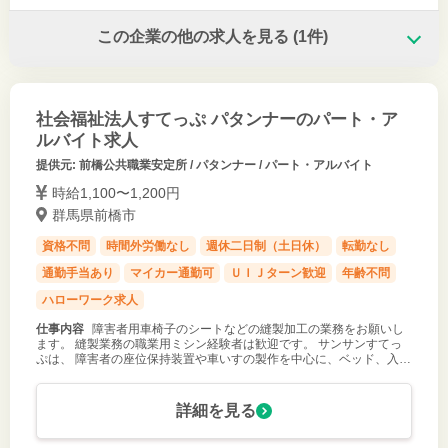
この企業の他の求人を見る
(1件)
社会福祉法人すてっぷ パタンナーのパート・ア
ルバイト求人
提供元: 前橋公共職業安定所 / パタンナー / パート・アルバイト
時給1,100〜1,200円
群馬県前橋市
資格不問
時間外労働なし
週休二日制（土日休）
転勤なし
通勤手当あり
マイカー通勤可
ＵＩＪターン歓迎
年齢不問
ハローワーク求人
仕事内容
障害者用車椅子のシートなどの縫製加工の業務をお願いし
ます。 縫製業務の職業用ミシン経験者は歓迎です。 サンサンすてっ
ぷは、 障害者の座位保持装置や車いすの製作を中心に、ベッド、入浴
補助 用具、コミュニケーションエイドやリハビリ用具等、ハンディを
軽 減する為の福
詳細を見る