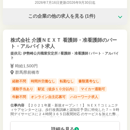
2026年7月16日更新/
2026年9月30日迄
この企業の他の求人を見る
(1件)
株式会社 介護ＮＥＸＴ 看護師・准看護師のパー
ト・アルバイト求人
提供元: 伊勢崎公共職業安定所 / 看護師・准看護師 / パート・アルバイ
ト
時給1,500円
群馬県前橋市
経験不問
時間外労働なし
転勤なし
書類選考なし
通勤手当あり
駅近（徒歩１０分以内）
マイカー通勤可
年齢不問
オンライン自主応募可
ハローワーク求人
仕事内容
【２０２１年夏・新規オープン！！】 ＮＥＸＴコミュニテ
ィケアセンターとは、歩行改善訓練と認知症予 防に特化した７～９時
間デイサービスに２４時間３６５日夜間対応 のサービスを加えた弊社
新ブランドです。 今回は看護職としてバイタルチェック、問診、健康
観察、入浴介助
詳細を見る