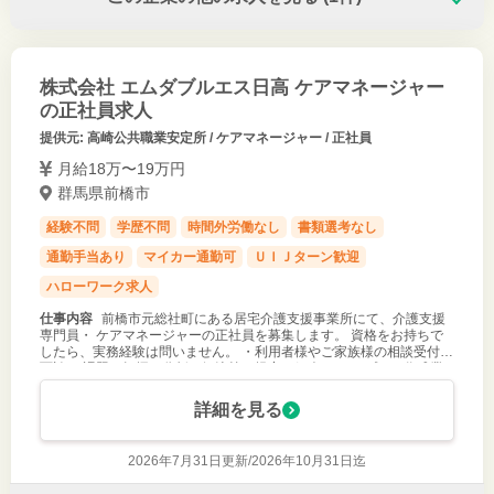
株式会社 エムダブルエス日高 ケアマネージャー
の正社員求人
提供元: 高崎公共職業安定所 / ケアマネージャー / 正社員
月給18万〜19万円
群馬県前橋市
経験不問
学歴不問
時間外労働なし
書類選考なし
通勤手当あり
マイカー通勤可
ＵＩＪターン歓迎
ハローワーク求人
仕事内容
前橋市元総社町にある居宅介護支援事業所にて、介護支援
専門員・ ケアマネージャーの正社員を募集します。 資格をお持ちで
したら、実務経験は問いません。 ・利用者様やご家族様の相談受付、
面談 ・課題の把握と分析、解決策の提案と紹介 ・ケアプラン作成業
務 ・サービス提
詳細を見る
2026年7月31日更新/
2026年10月31日迄