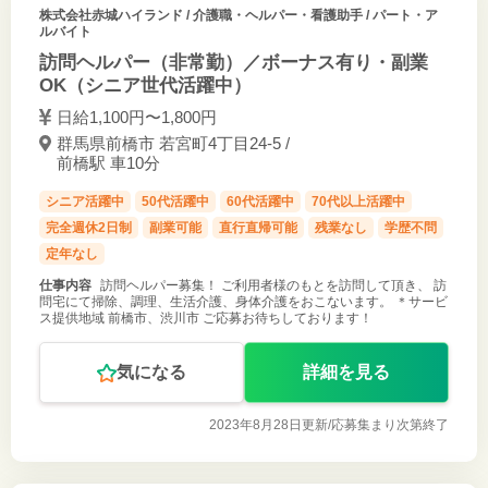
株式会社赤城ハイランド
/ 介護職・ヘルパー・看護助手 / パート・ア
ルバイト
訪問ヘルパー（非常勤）／ボーナス有り・副業
OK（シニア世代活躍中）
日給1,100円〜1,800円
群馬県前橋市 若宮町4丁目24-5 /
前橋駅 車10分
シニア活躍中
50代活躍中
60代活躍中
70代以上活躍中
完全週休2日制
副業可能
直行直帰可能
残業なし
学歴不問
定年なし
仕事内容
訪問ヘルパー募集！ ご利用者様のもとを訪問して頂き、 訪
問宅にて掃除、調理、生活介護、身体介護をおこないます。 ＊サービ
ス提供地域 前橋市、渋川市 ご応募お待ちしております！
気になる
詳細を見る
2023年8月28日更新/
応募集まり次第終了