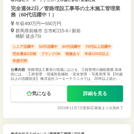
完全週休2日／管路埋設工事等の土木施工管理業
務（60代活躍中！）
年収400万円〜550万円
群馬県前橋市 古市町215-6 / 新前
橋駅 徒歩7分
シニア活躍中
50代活躍中
60代活躍中
70代以上活躍中
完全週休2日制
ブランクOK
制服あり
年休120日以上
学歴不問
仕事内容
管路埋設工事等の現場における、工程管理の補助業務 具体
的には.. ・工程管理 ・現場所長補助 ・安全管理 ・写真管理 等 【50歳
以上の活躍状況】 株式会社コーエーテクニカでは、20年以上前から
シニア世代の採用を取り入れてきました。 その結果現在、50代20名
気になる
詳細を見る
2023年11月7日更新/
応募集まり次第終了
株式会社アドヴァンス
/ 建築施工管理 / 正社員