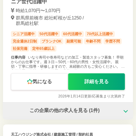
ニア世代活躍中
時給1,070円〜1,070円
群馬県前橋市 総社町桜が丘1250 /
群馬総社駅
シニア活躍中
50代活躍中
60代活躍中
70代以上活躍中
完全週休2日制
ブランクOK
副業可能
年齢不問
学歴不問
社保完備
定年65歳以上
仕事内容
いなり寿司や巻寿司などの加工・製造スタッフ募集！ 早朝
からのお仕事です。週３日～50代・60代の男性・女性活躍中。 親
切・丁寧に指導・研修しますので、未経験の方もご安心ください。 ＊
変更範囲：会社の定める範囲 ご応募お待ちしております！
気になる
詳細を見る
2026年1月14日更新/
応募集まり次第終了
この企業の他の求人を見る
(1件)
天工ハウジング株式会社
/ 建築施工管理 / 契約社員