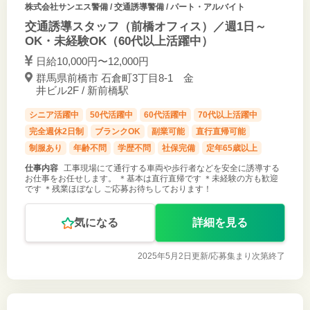
株式会社サンエス警備
/ 交通誘導警備 / パート・アルバイト
交通誘導スタッフ（前橋オフィス）／週1日～
OK・未経験OK（60代以上活躍中）
日給10,000円〜12,000円
群馬県前橋市 石倉町3丁目8-1 金
井ビル2F / 新前橋駅
シニア活躍中
50代活躍中
60代活躍中
70代以上活躍中
完全週休2日制
ブランクOK
副業可能
直行直帰可能
制服あり
年齢不問
学歴不問
社保完備
定年65歳以上
仕事内容
工事現場にて通行する車両や歩行者などを安全に誘導する
お仕事をお任せします。 ＊基本は直行直帰です ＊未経験の方も歓迎
です ＊残業ほぼなし ご応募お待ちしております！
気になる
詳細を見る
2025年5月2日更新/
応募集まり次第終了