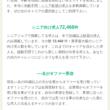
いる為、年齢を理由に就職を諦めない求人サイトを実現しまし
た。本当に
年齢不問・シニア歓迎の求人
を多数掲載していま
す。ぜひ次のキャリアの選択肢としてご利用下さい。
72,468
シニア向け求人
件
シニアジョブで掲載してる求人は、全て
50歳以上歓迎の求人
のみ掲載しています。その数
72,468
件！業界最大級のシニア
向け求人数を有しています。これまでのキャリアを活かした求
人も、
経験不問
でこれから新しい挑戦が出来る求人も。あなた
の次のチャレンジにピッタリな求人を見つけて下さい。
---
名がオファー受信
現在
---
名の50歳以上の方が企業からオファーを受け取ってい
ます！シニアジョブは会員登録すると、企業様からオファーを
受け取る事ができます。自分の希望を登録して、希望に沿った
オファーを受けたり、自分では見つける事が出来なかった新た
な求人と出会えるチャンスがあります。