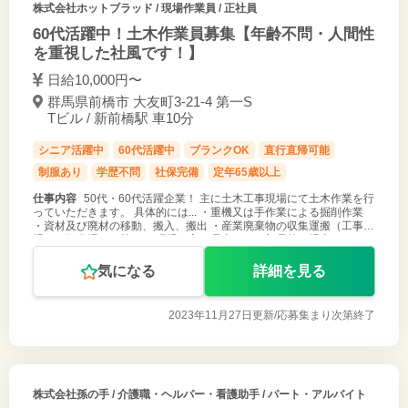
株式会社ホットブラッド
/ 現場作業員 / 正社員
60代活躍中！土木作業員募集【年齢不問・人間性
を重視した社風です！】
日給10,000円〜
群馬県前橋市 大友町3-21-4 第一S
Tビル / 新前橋駅 車10分
シニア活躍中
60代活躍中
ブランクOK
直行直帰可能
制服あり
学歴不問
社保完備
定年65歳以上
仕事内容
50代・60代活躍企業！ 主に土木工事現場にて土木作業を行
っていただきます。 具体的には... ・重機又は手作業による掘削作業
・資材及び廃材の移動、搬入、搬出 ・産業廃棄物の収集運搬（工事現
場から処分場まで等） ※現場は主に県内で、一部県外の場合もありま
す。
気になる
詳細を見る
2023年11月27日更新/
応募集まり次第終了
株式会社孫の手
/ 介護職・ヘルパー・看護助手 / パート・アルバイト