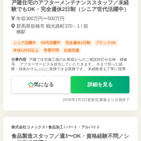
戸建住宅のアフターメンテナンススタッフ／未経
験でもOK・完全週休2日制（シニア世代活躍中）
年収300万円〜500万円
群馬県前橋市 鶴光路町370－1 / 前
橋駅
シニア活躍中
50代活躍中
完全週休2日制
ブランクOK
年休120日以上
学歴不問
社保完備
仕事内容
戸建て住宅施工後のお客様からのご相談対応や点検・補修
等、 アフターサービスを担当していただきます。 今まで培った経
験・技術がぞんぶんに発揮できる業務です。 未経験者も丁寧に指導し
ます。 ＊資格取得に関する支援制度あり ＊研修制度も充実していま
す
気になる
詳細を見る
2026年2月3日更新/
応募集まり次第終了
株式会社コメックス
/ 食品加工 / パート・アルバイト
食品製造スタッフ／週3〜OK・資格経験不問／シ