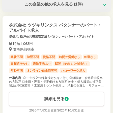
この企業の他の求人を見る
(1件)
株式会社 ツヅキリンクス パタンナーのパート・
アルバイト求人
提供元: 松戸公共職業安定所 / パタンナー / パート・アルバイト
時給1,063円
群馬県前橋市
経験不問
学歴不問
資格不問
時間外労働なし
転勤なし
書類選考なし
通勤手当あり
駅近（徒歩１０分以内）
年齢不問
オンライン自主応募可
ハローワーク求人
仕事内容
◎一生役立つ縫製技術が身に付く ◎経験者・服飾系学校卒
の方歓迎 ◎土日・遅番・長期働ける方歓迎 紳士・婦人服等の補正業
務及び関連業務 ＊工業用ミシンを使用し、洋服のお直し・リフォーム
＊商品の検品・仕上げ ＊簡単なデータ入力など 「変更の範囲：変更
なし」
詳細を見る
2026年7月31日更新/
2026年10月31日迄