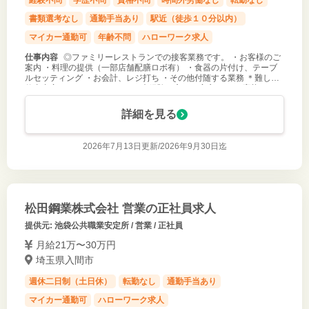
書類選考なし
通勤手当あり
駅近（徒歩１０分以内）
マイカー通勤可
年齢不問
ハローワーク求人
仕事内容
◎ファミリーレストランでの接客業務です。 ・お客様のご
案内 ・料理の提供（一部店舗配膳ロボ有） ・食器の片付け、テーブ
ルセッティング ・お会計、レジ打ち ・その他付随する業務 ＊難しい
仕事内容ではありませんので、未経験の方でも安心して ご応募くださ
い。 ＊オー
詳細を見る
2026年7月13日更新/
2026年9月30日迄
松田鋼業株式会社 営業の正社員求人
提供元: 池袋公共職業安定所 / 営業 / 正社員
月給21万〜30万円
埼玉県入間市
週休二日制（土日休）
転勤なし
通勤手当あり
マイカー通勤可
ハローワーク求人