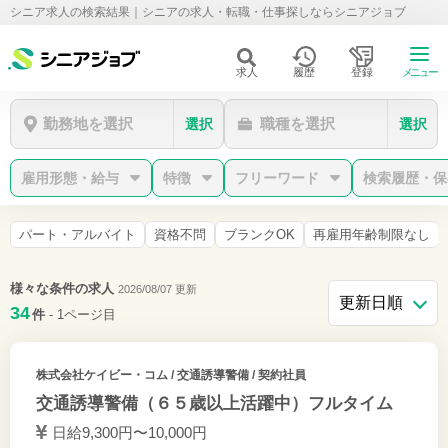
シニア求人の検索結果｜シニアの求人・転職・仕事探しならシニアジョブ
求人
履歴
登録
メニュー
勤務地を選択
職種を選択
選択
選択
雇用形態・給与
特徴
フリーワード
検索履歴・保
パート・アルバイト
資格不問
ブランクOK
再雇用年齢制限なし
様々な条件の求人
2026/08/07 更新
34
件
- 1ページ目
株式会社ケイビー・コム
/ 交通誘導警備 / 契約社員
交通誘導警備（６５歳以上活躍中）フルタイム
日給9,300円〜10,000円