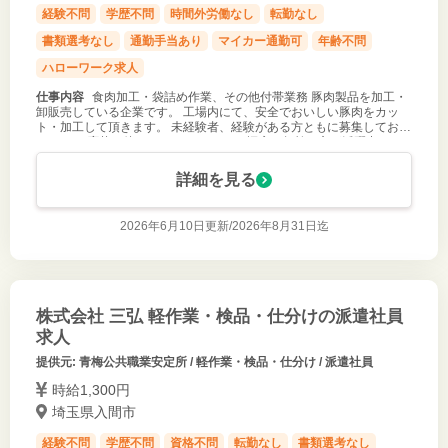
経験不問
学歴不問
時間外労働なし
転勤なし
書類選考なし
通勤手当あり
マイカー通勤可
年齢不問
ハローワーク求人
仕事内容
食肉加工・袋詰め作業、その他付帯業務 豚肉製品を加工・
卸販売している企業です。 工場内にて、安全でおいしい豚肉をカッ
ト・加工して頂きます。 未経験者、経験がある方ともに募集しており
ます。 ご応募お待ちしております。 ※幅広い年齢の方が活躍中で
す。ベテランスタッ
詳細を見る
2026年6月10日更新/
2026年8月31日迄
株式会社 三弘 軽作業・検品・仕分けの派遣社員
求人
提供元: 青梅公共職業安定所 / 軽作業・検品・仕分け / 派遣社員
時給1,300円
埼玉県入間市
経験不問
学歴不問
資格不問
転勤なし
書類選考なし