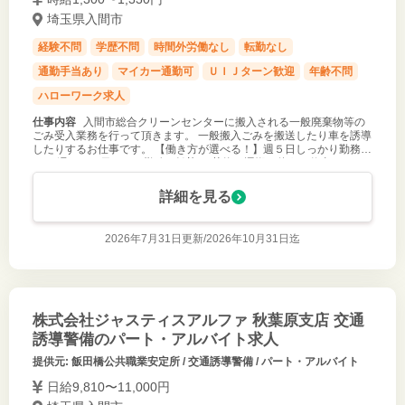
埼玉県入間市
経験不問
学歴不問
時間外労働なし
転勤なし
通勤手当あり
マイカー通勤可
ＵＩＪターン歓迎
年齢不問
ハローワーク求人
仕事内容
入間市総合クリーンセンターに搬入される一般廃棄物等の
ごみ受入業務を行って頂きます。 一般搬入ごみを搬送したり車を誘導
したりするお仕事です。 【働き方が選べる！】週５日しっかり勤務
も、 週２～３日だけの勤務も歓迎！ 荷物の運搬を伴うお仕事です
が、重くても 約２
詳細を見る
2026年7月31日更新/
2026年10月31日迄
株式会社ジャスティスアルファ 秋葉原支店 交通
誘導警備のパート・アルバイト求人
提供元: 飯田橋公共職業安定所 / 交通誘導警備 / パート・アルバイト
日給9,810〜11,000円