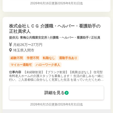
2026年6月16日更新/
2026年8月31日迄
株式会社ＬＣＧ 介護職・ヘルパー・看護助手の
正社員求人
提供元: 青梅公共職業安定所 / 介護職・ヘルパー・看護助手 / 正社員
月給26万〜27万円
埼玉県入間市
経験不問
学歴不問
転勤なし
通勤手当あり
マイカー通勤可
ハローワーク求人
仕事内容
【未経験歓迎】【ブランク歓迎】【残業ほぼなし】 住宅型
有料老人ホームの介護スタッフを募集します！ 生活の楽しみも一緒に
行い、ご入居者様に自分らしく充実した生活 を送っていただくため、
生活支援や介護サービスなどの介護業務全 般をお任せします！ ◇食
事・服薬・排泄
詳細を見る
2026年6月15日更新/
2026年8月31日迄