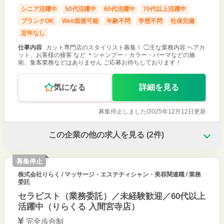
シニア活躍中
50代活躍中
60代活躍中
70代以上活躍中
ブランクOK
Web面接可能
年齢不問
学歴不問
社保完備
定年なし
仕事内容
カット専門店のスタイリスト募集！ ◯主な業務内容 ヘアカ
ット、お客様の接客 など ＊シャンプー・カラー・パーマなどの施
術、集客業務などはありません ご応募お待ちしております！
気になる
詳細を見る
募集停止しました/
2025年12月12日更新
この企業の他の求人を見る
(2件)
募集停止
株式会社りらく
/ マッサージ・エステティシャン・美容関連職 / 業務
委託
セラピスト（業務委託）／未経験歓迎／60代以上
活躍中（りらくる 入間宮寺店）
完全歩合制