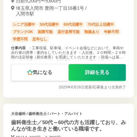
日給9,200円〜9,600円
埼玉県入間市 豊岡一丁目16番1号 /
入間市駅
シニア活躍中
50代活躍中
60代活躍中
70代以上活躍中
ブランクOK
副業可能
直行直帰可能
制服あり
年齢不問
学歴不問
定年なし
仕事内容
・工事現場、駐車場、イベント会場などにおいて、車両や
歩行者の誘導・案内をしていただきます ・入社後、２０時間～２６時
間の法定研修（新任教育）を受講して いただきます ・現場へは基本
的に直行直帰となります ・就業場所については通勤範囲を考慮します
※未経験の方
気になる
詳細を見る
2025年8月26日更新/
応募集まり次第終了
大谷歯科
/ 歯科衛生士 / パート・アルバイト
歯科衛生士／50代～60代の方も活躍しており、み
んなが生き生きと働いている職場です。