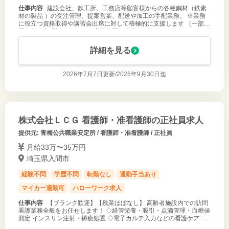
仕事内容
建設会社、鉄工所、工務店等顧客様からの各種鋼材（鉄素
材の製品 ）の受注管理、提案営業、配送や加工の手配業務。 ※業務
に役立つ資格取得や講習会出席に対して積極的に支援します （一部費
用負担、出張扱いなど） 〈変更範囲：変更なし〉
詳細を見る
2026年7月7日更新/
2026年9月30日迄
株式会社ＬＣＧ 看護師・准看護師の正社員求人
提供元: 青梅公共職業安定所 / 看護師・准看護師 / 正社員
月給33万〜35万円
埼玉県入間市
経験不問
学歴不問
転勤なし
通勤手当あり
マイカー通勤可
ハローワーク求人
仕事内容
【ブランク歓迎】【残業ほぼなし】 高齢者施設内での訪問
看護業務全般をお任せします！ ◇経管栄養・吸引・点滴管理・血糖値
測定 インスリン注射・褥瘡処置 ◇電子カルテ入力などの看護ケア ◇
看護日誌の記入 など 変更範囲：法人の定める範囲