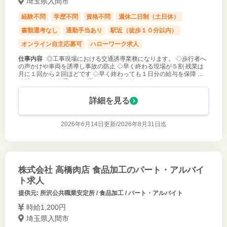
埼玉県入間市
経験不問
学歴不問
資格不問
週休二日制（土日休）
書類選考なし
通勤手当あり
駅近（徒歩１０分以内）
オンライン自主応募可
ハローワーク求人
仕事内容
◎工事現場における交通誘導業務になります。 ◇歩行者へ
の声かけや車両を誘導し事故の防止 ◇早く終わる現場が５割 残業は
月に１回から２回ほどです ◇早く終わっても１日分の給与を保障 ◇
希望シフト制 ◇重い物を運んだり、長距離の移動はありません。 ※
入社される９割
詳細を見る
2026年6月14日更新/
2026年8月31日迄
株式会社 高橋肉店 食品加工のパート・アルバイ
ト求人
提供元: 所沢公共職業安定所 / 食品加工 / パート・アルバイト
時給1,200円
埼玉県入間市