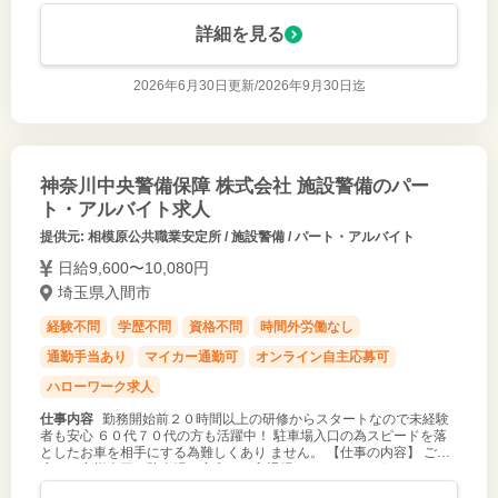
詳細を見る
2026年6月30日更新/
2026年9月30日迄
神奈川中央警備保障 株式会社 施設警備のパー
ト・アルバイト求人
提供元: 相模原公共職業安定所 / 施設警備 / パート・アルバイト
日給9,600〜10,080円
埼玉県入間市
経験不問
学歴不問
資格不問
時間外労働なし
通勤手当あり
マイカー通勤可
オンライン自主応募可
ハローワーク求人
仕事内容
勤務開始前２０時間以上の研修からスタートなので未経験
者も安心 ６０代７０代の方も活躍中！ 駐車場入口の為スピードを落
としたお車を相手にする為難しくあり ません。 【仕事の内容】 ご来
店のお客様車両が駐車場へ安心して入退場頂けるようサポート して頂
きます。 車両