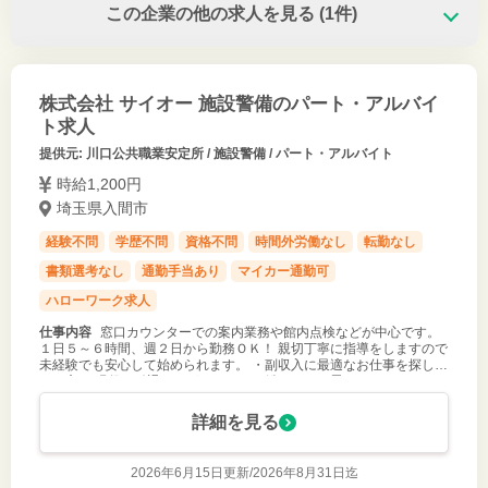
この企業の他の求人を見る
(1件)
株式会社 サイオー 施設警備のパート・アルバイ
ト求人
提供元: 川口公共職業安定所 / 施設警備 / パート・アルバイト
時給1,200円
埼玉県入間市
経験不問
学歴不問
資格不問
時間外労働なし
転勤なし
書類選考なし
通勤手当あり
マイカー通勤可
ハローワーク求人
仕事内容
窓口カウンターでの案内業務や館内点検などが中心です。
１日５～６時間、週２日から勤務ＯＫ！ 親切丁寧に指導をしますので
未経験でも安心して始められます。 ・副収入に最適なお仕事を探して
いる方 ・現役は引退したが、まだまだ働きたいと思っていらっしゃる
方 ・安定して
詳細を見る
2026年6月15日更新/
2026年8月31日迄