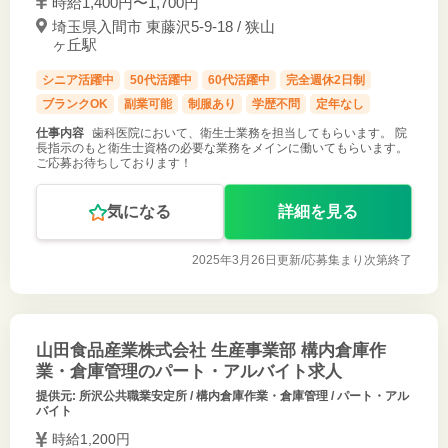
時給1,400円〜1,700円
埼玉県入間市 東藤沢5-9-18 / 狭山
ヶ丘駅
シニア活躍中
50代活躍中
60代活躍中
完全週休2日制
ブランクOK
副業可能
制服あり
学歴不問
定年なし
仕事内容
歯科医院において、衛生士業務を担当してもらいます。 院
長指示のもと衛生士資格の必要な業務をメインに働いてもらいます。
ご応募お待ちしております！
気になる
詳細を見る
2025年3月26日更新/
応募集まり次第終了
山田食品産業株式会社 生産事業部 構内倉庫作
業・倉庫管理のパート・アルバイト求人
提供元: 所沢公共職業安定所 / 構内倉庫作業・倉庫管理 / パート・アル
バイト
時給1,200円