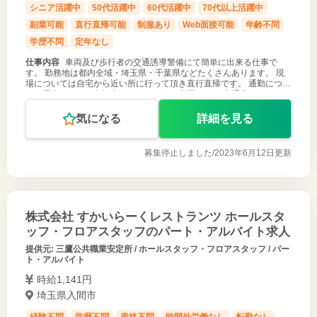
シニア活躍中
50代活躍中
60代活躍中
70代以上活躍中
副業可能
直行直帰可能
制服あり
Web面接可能
年齢不問
学歴不問
定年なし
仕事内容
車両及び歩行者の交通誘導警備にて簡単に出来る仕事で
す。 勤務地は都内全域・埼玉県・千葉県などたくさんあります。 現
場については自宅から近い所に行って頂き直行直帰です。 通勤につい
ては電車・バス・自転車・バイク、何を利用しても 交通費１，０００
円が支給されます。
気になる
詳細を見る
募集停止しました/
2023年6月12日更新
株式会社 すかいらーくレストランツ ホールスタ
ッフ・フロアスタッフのパート・アルバイト求人
提供元: 三鷹公共職業安定所 / ホールスタッフ・フロアスタッフ / パー
ト・アルバイト
時給1,141円
埼玉県入間市
経験不問
学歴不問
資格不問
時間外労働なし
転勤なし