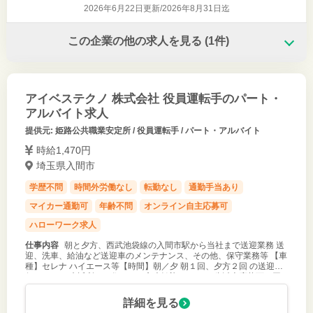
2026年6月22日更新/
2026年8月31日迄
この企業の他の求人を見る
(1件)
アイベステクノ 株式会社 役員運転手のパート・
アルバイト求人
提供元: 姫路公共職業安定所 / 役員運転手 / パート・アルバイト
時給1,470円
埼玉県入間市
学歴不問
時間外労働なし
転勤なし
通勤手当あり
マイカー通勤可
年齢不問
オンライン自主応募可
ハローワーク求人
仕事内容
朝と夕方、西武池袋線の入間市駅から当社まで送迎業務 送
迎、洗車、給油など送迎車のメンテナンス、その他、保守業務等 【車
種】セレナ ハイエース等【時間】朝／夕 朝１回、夕方２回 の送迎を
行います。 ◆近所にお住まいの方大歓迎。 ※６０歳以上応募可（同
条件） ＊兼
詳細を見る