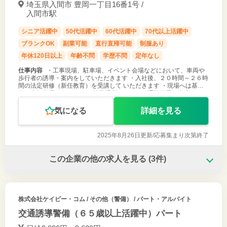
埼玉県入間市 豊岡一丁目16番1号 /
入間市駅
シニア活躍中
50代活躍中
60代活躍中
70代以上活躍中
ブランクOK
副業可能
直行直帰可能
制服あり
年休120日以上
年齢不問
学歴不問
定年なし
仕事内容
・工事現場、駐車場、イベント会場などにおいて、車両や
歩行者の誘導・案内をしていただきます ・入社後、２０時間～２６時
間の法定研修（新任教育）を受講して いただきます ・現場へは基本
的に直行直帰となります ・就業場所については通勤範囲を考慮します
※未経験の方
気になる
詳細を見る
2025年8月26日更新/
応募集まり次第終了
この企業の他の求人を見る
(3件)
株式会社ケイビー・コム
/ その他（警備） / パート・アルバイト
交通誘導警備（６５歳以上活躍中）パート