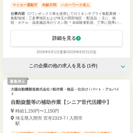
マイカー通勤可
年齢不問
ハローワーク求人
仕事内容
◎ワンボックス車を使用してのリネンサプライ集配業務 ・
集配地域：三多摩地区および埼玉の西部地区 ・配送品 ：主に、病
院・ホテル・温泉施設等のリネン類 ＊未経験者歓迎、丁寧に指導いた
します。 ＊従業員は高齢者の方も活躍しています。 【変更範囲：変
更なし】
詳細を見る
2026年6月1日更新/
2026年8月31日迄
この企業の他の求人を見る
(1件)
募集停止
大陽自動機製造株式会社
/ 軽作業・検品・仕分け / パート・アルバイ
ト
自動旋盤等の補助作業【シニア世代活躍中】
時給1,150円〜1,150円
埼玉県入間市 宮寺2319-7 / 入間市
駅