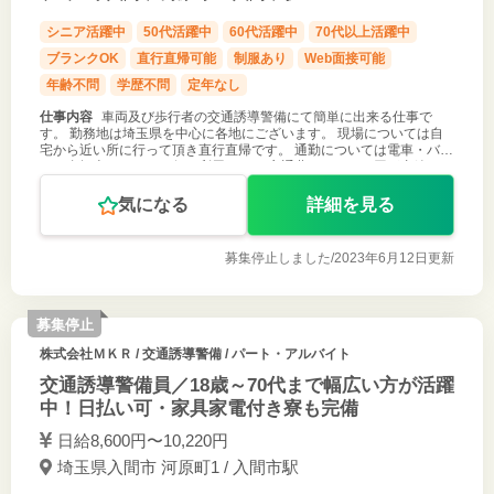
シニア活躍中
50代活躍中
60代活躍中
70代以上活躍中
ブランクOK
直行直帰可能
制服あり
Web面接可能
年齢不問
学歴不問
定年なし
仕事内容
車両及び歩行者の交通誘導警備にて簡単に出来る仕事で
す。 勤務地は埼玉県を中心に各地にございます。 現場については自
宅から近い所に行って頂き直行直帰です。 通勤については電車・バ
ス・自転車・バイク、何を利用しても 交通費１，０００円が支給され
ます。 ＊勤務地は通
気になる
詳細を見る
募集停止しました/
2023年6月12日更新
募集停止
株式会社ＭＫＲ
/ 交通誘導警備 / パート・アルバイト
交通誘導警備員／18歳～70代まで幅広い方が活躍
中！日払い可・家具家電付き寮も完備
日給8,600円〜10,220円
埼玉県入間市 河原町1 / 入間市駅