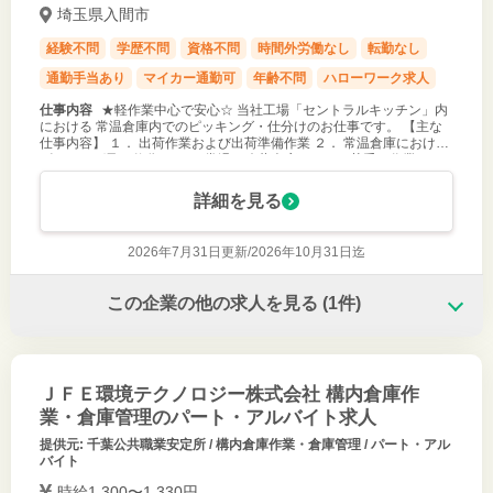
埼玉県入間市
経験不問
学歴不問
資格不問
時間外労働なし
転勤なし
通勤手当あり
マイカー通勤可
年齢不問
ハローワーク求人
仕事内容
★軽作業中心で安心☆ 当社工場「セントラルキッチン」内
における 常温倉庫内でのピッキング・仕分けのお仕事です。 【主な
仕事内容】 １． 出荷作業および出荷準備作業 ２． 常温倉庫における
ピッキング及び仕分け ３． 常温・冷蔵倉庫における荷受け作業 ＊ そ
の他業
詳細を見る
2026年7月31日更新/
2026年10月31日迄
この企業の他の求人を見る
(1件)
ＪＦＥ環境テクノロジー株式会社 構内倉庫作
業・倉庫管理のパート・アルバイト求人
提供元: 千葉公共職業安定所 / 構内倉庫作業・倉庫管理 / パート・アル
バイト
時給1,300〜1,330円