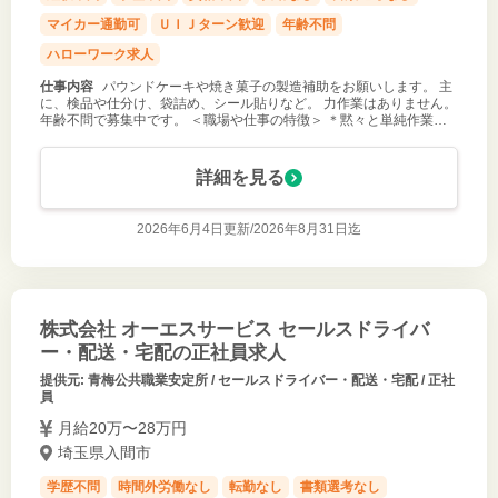
マイカー通勤可
ＵＩＪターン歓迎
年齢不問
ハローワーク求人
仕事内容
パウンドケーキや焼き菓子の製造補助をお願いします。 主
に、検品や仕分け、袋詰め、シール貼りなど。 力作業はありません。
年齢不問で募集中です。 ＜職場や仕事の特徴＞ ＊黙々と単純作業・
繰り返し作業となります。 ＊食品を扱うので衛生管理が大切になりま
す。 ＊２０歳
詳細を見る
2026年6月4日更新/
2026年8月31日迄
株式会社 オーエスサービス セールスドライバ
ー・配送・宅配の正社員求人
提供元: 青梅公共職業安定所 / セールスドライバー・配送・宅配 / 正社
員
月給20万〜28万円
埼玉県入間市
学歴不問
時間外労働なし
転勤なし
書類選考なし