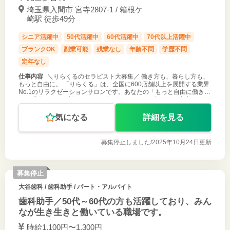
埼玉県入間市 宮寺2807-1 / 箱根ケ
崎駅 徒歩49分
シニア活躍中
50代活躍中
60代活躍中
70代以上活躍中
ブランクOK
副業可能
残業なし
年齢不問
学歴不問
定年なし
仕事内容
＼りらくるのセラピスト大募集／ 働き方も、暮らし方も、
もっと自由に。 「りらくる」は、全国に600店舗以上を展開する業界
No.1のリラクゼーションサロンです。あなたの「もっと自由に働きた
い」「今からでも新しいことを始めたい」という想いを、充実したサ
ポート体制で
気になる
詳細を見る
募集停止しました/
2025年10月24日更新
募集停止
大谷歯科
/ 歯科助手 / パート・アルバイト
歯科助手／50代～60代の方も活躍しており、みん
なが生き生きと働いている職場です。
時給1,100円〜1,300円