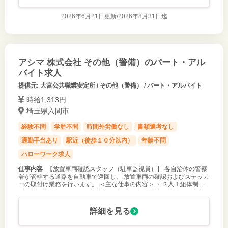
2026年6月21日更新/
2026年8月31日迄
アシマ 株式会社 その他（警備）のパート・アル
バイト求人
提供元: 大宮公共職業安定所 / その他（警備） / パート・アルバイト
時給1,313円
埼玉県入間市
経験不問
学歴不問
時間外労働なし
書類選考なし
通勤手当あり
駅近（徒歩１０分以内）
年齢不問
ハローワーク求人
仕事内容
【放置車両確認スタッフ（駐車監視員）】 各自治体の警察
署が管轄する道路を自動車で巡回し、 放置車両の確認およびステッカ
ーの取付け業務を行います。 ＜主な仕事の内容＞ ・２人１組体制で
自動車で巡回します。 ・違反車両発見時、専用端末を使用し、 標章
（ステッカー）
詳細を見る