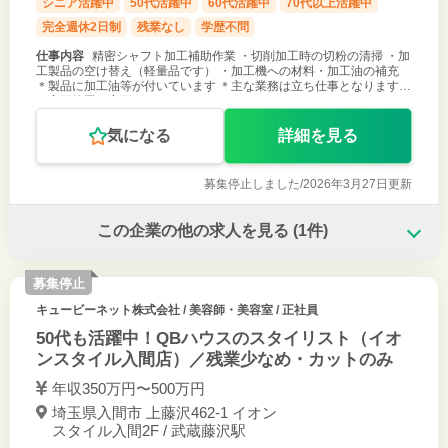
シニア活躍中
50代活躍中
60代活躍中
70代以上活躍中
完全週休2日制
残業なし
学歴不問
仕事内容
精密シャフト加工補助作業 ・切削加工時の切粉の清掃 ・加
工製品の空け替え（軽量品です） ・加工機への材料・加工油の補充
＊製品に加工油等が付いています ＊主な業務は立ち仕事となります
（変更範囲：変更なし）
気になる
詳細を見る
募集停止しました/
2026年3月27日更新
この企業の他の求人を見る
(1件)
募集停止
キュービーネット株式会社
/ 美容師・美容室 / 正社員
50代も活躍中！QBハウスのスタイリスト（イオ
ンスタイル入間店）／残業少なめ・カットのみ
年収350万円〜500万円
埼玉県入間市 上藤沢462-1 イオン
スタイル入間2F / 武蔵藤沢駅