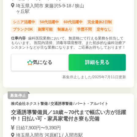
埼玉県入間市 東藤沢5-9-18 / 狭山
ヶ丘駅
シニア活躍中
50代活躍中
60代活躍中
完全週休2日制
ブランクOK
副業可能
制服あり
学歴不問
定年なし
仕事内容
歯科医院業務において、無資格にて行える業務を担当して
もらいます。 医院内清掃、消毒等環境整理、また初歩的な歯科治療ア
シスタントなどが主な業務になります。 ご応募お待ちしております！
気になる
詳細を見る
募集停止しました/
2025年7月11日更新
募集停止
株式会社ネクスト警備
/ 交通誘導警備 / パート・アルバイト
交通誘導警備員／18歳～70代まで幅広い方が活躍
中！日払い可・家具家電付き寮も完備
日給7,900円〜9,390円
埼玉県入間市 河原町1 / 入間市駅