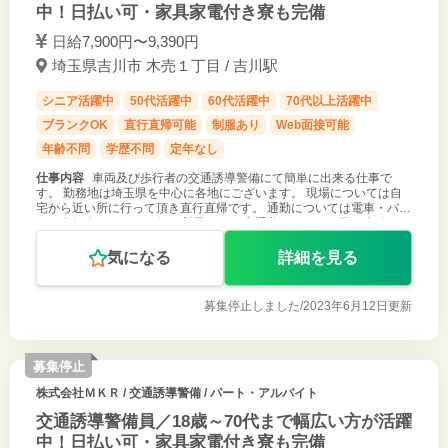
中！日払い可・家具家電付き寮も完備
日給7,900円〜9,390円
埼玉県吉川市 木売１丁目 / 吉川駅
シニア活躍中
50代活躍中
60代活躍中
70代以上活躍中
ブランクOK
直行直帰可能
制服あり
Web面接可能
年齢不問
学歴不問
定年なし
仕事内容
車両及び歩行者の交通誘導警備にて簡単に出来る仕事で
す。 勤務地は埼玉県を中心に各地にございます。 現場については自
宅から近い所に行って頂き直行直帰です。 通勤については電車・バ
ス・自転車・バイク、何を利用しても 交通費１，０００円が支給され
ます。 ＊勤務地は通
気になる
詳細を見る
募集停止しました/
2023年6月12日更新
募集停止
株式会社ＭＫＲ
/ 交通誘導警備 / パート・アルバイト
交通誘導警備員／18歳～70代まで幅広い方が活躍
中！日払い可・家具家電付き寮も完備