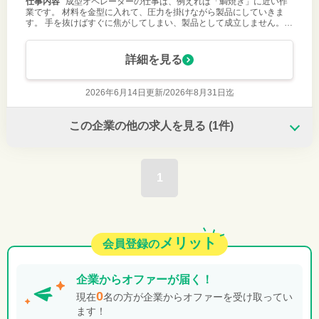
仕事内容
成型オペレーターの仕事は、例えれば「鯛焼き」に近い作
業です。 材料を金型に入れて、圧力を掛けながら製品にしていきま
す。 手を抜けばすぐに焦がしてしまい、製品として成立しません。
材料の性質を見極めながら、作業を加減していくことはまさに 「モノ
づくり」の面白さを
詳細を見る
2026年6月14日更新/
2026年8月31日迄
この企業の他の求人を見る
(1件)
1
メリット
会員登録の
企業から
オファーが届く！
0
現在
名の方が企業からオファーを受け取ってい
ます！