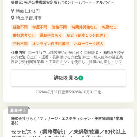
提供元: 松戸公共職業安定所 / パタンナー / パート・アルバイト
時給1,141円
埼玉県吉川市
経験不問
学歴不問
資格不問
時間外労働なし
転勤なし
書類選考なし
通勤手当あり
駅近（徒歩１０分以内）
年齢不問
オンライン自主応募可
ハローワーク求人
仕事内容
◎一生役立つ縫製技術が身に付く ◎経験者・服飾系学校卒
の方歓迎 ◎土日・遅番・長期働ける方歓迎 紳士・婦人服等の補正業
務及び受付関連業務 ＊工業用ミシンを使用し、洋服のお直し・リフォ
ーム ＊商品の検品・仕上げ ＊受付・商品のお渡し・レジ対応等の接
客 ＊簡単な売
詳細を見る
2026年7月31日更新/
2026年10月31日迄
募集停止
株式会社りらく
/ マッサージ・エステティシャン・美容関連職 / 業務
委託
セラピスト（業務委託）／未経験歓迎／60代以上