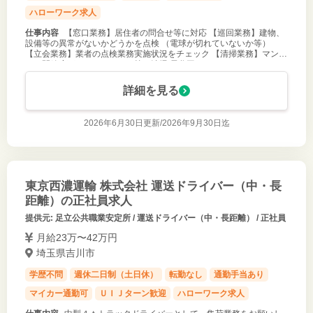
ハローワーク求人
仕事内容
【窓口業務】居住者の問合せ等に対応 【巡回業務】建物、
設備等の異常がないかどうかを点検 （電球が切れていないか等）
【立会業務】業者の点検業務実施状況をチェック 【清掃業務】マンシ
ョン開放廊下やエントランス等の清掃 長谷工コミュニティでは、マニ
ュアルや研修・教
詳細を見る
2026年6月30日更新/
2026年9月30日迄
東京西濃運輸 株式会社 運送ドライバー（中・長
距離）の正社員求人
提供元: 足立公共職業安定所 / 運送ドライバー（中・長距離） / 正社員
月給23万〜42万円
埼玉県吉川市
学歴不問
週休二日制（土日休）
転勤なし
通勤手当あり
マイカー通勤可
ＵＩＪターン歓迎
ハローワーク求人