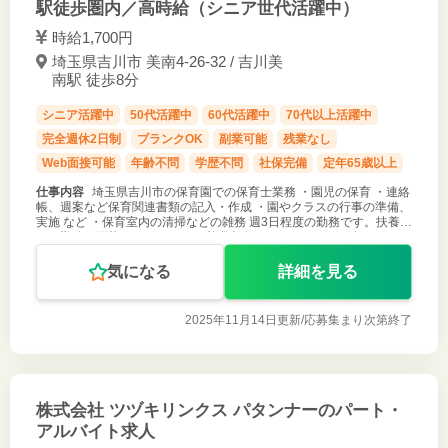
駅徒歩圏内／高時給（シニア世代活躍中）
時給1,700円
埼玉県吉川市 美南4-26-32 / 吉川美
南駅 徒歩8分
シニア活躍中
50代活躍中
60代活躍中
70代以上活躍中
完全週休2日制
ブランクOK
副業可能
残業なし
Web面接可能
年齢不問
学歴不問
社保完備
定年65歳以上
仕事内容
埼玉県吉川市の保育園での保育士業務 ・園児の保育 ・連絡
帳、週案など保育関連書類の記入・作成 ・園やクラスの行事の準備、
実施 など ・保育室内の清掃などの雑務 週3日程度の勤務です。扶養内
での勤務が可能です。 クラスの複数担任や、フリーなどで各クラスを
まわるな
気になる
詳細を見る
2025年11月14日更新/
応募集まり次第終了
株式会社 ツヅキリンクス パタンナーのパート・
アルバイト求人