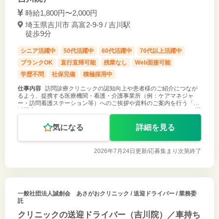
時給1,800円〜2,000円
埼玉県吉川市 高富2-9-9 / 吉川駅
徒歩9分
シニア活躍中
50代活躍中
60代活躍中
70代以上活躍中
ブランクOK
直行直帰可能
残業なし
Web面接可能
学歴不問
社保完備
積極採用中
仕事内容
訪問診療クリニックの認知向上や患者様のご紹介につなが
るよう、提携する医療機関・看護・介護事業所（例：ケアマネジャ
ー・訪問看護ステーション等）へのご挨拶や資料のご案内を行う「地
域医療コーディネーター」のような役割を担っていただきます。 ・医
師・サービス内容のご紹
気になる
詳細を見る
2026年7月24日更新/
応募集まり次第終了
一般社団法人誠創会 あさがおクリニック
/ 送迎ドライバー / 業務委
託
クリニックの送迎ドライバー（吉川院）／車持ち