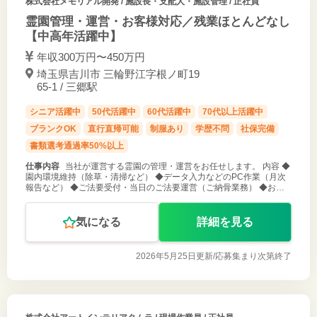
株式会社メモリアル開発
/ 施設長・支配人・施設管理 / 正社員
霊園管理・運営・お客様対応／残業ほとんどなし
【中高年活躍中】
年収300万円〜450万円
埼玉県吉川市 三輪野江字根ノ町19
65-1 / 三郷駅
シニア活躍中
50代活躍中
60代活躍中
70代以上活躍中
ブランクOK
直行直帰可能
制服あり
学歴不問
社保完備
書類選考通過率50%以上
仕事内容
当社が運営する霊園の管理・運営をお任せします。 内容 ◆
園内環境維持（除草・清掃など） ◆データ入力などのPC作業（月次
報告など） ◆ご法要受付・当日のご法要運営（ご納骨業務） ◆お客
様対応 ◆仏事品販売（お花・線香・その他） ◆その他付随する業務
全般
気になる
詳細を見る
2026年5月25日更新/
応募集まり次第終了