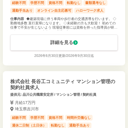
経験不問
学歴不問
資格不問
転勤なし
書類選考なし
通勤手当あり
オンライン自主応募可
ハローワーク求人
仕事内容
◆建築現場に伴う車両や歩行者の交通誘導を行います。 ◇
勤務地多数 直行直帰になります。 ◇未経験の方も大歓迎！ 初めての
仕事で不安が生じないよう 現場従事前には資格を持った指導員が研修
を行わせていただき 安心して現場へ入っていただけるように努めてま
いります！
詳細を見る
2026年6月30日更新/
2026年9月30日迄
株式会社 長谷工コミュニティ マンション管理の
契約社員求人
提供元: 品川公共職業安定所 / マンション管理 / 契約社員
月給17万円
埼玉県吉川市
経験不問
学歴不問
資格不問
時間外労働なし
週休二日制（土日休）
転勤なし
通勤手当あり