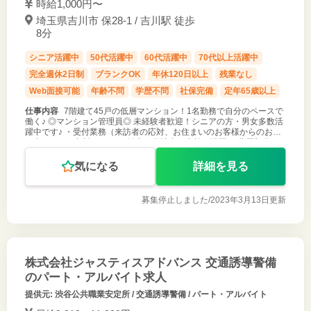
時給1,000円〜
埼玉県吉川市 保28-1 / 吉川駅 徒歩
8分
シニア活躍中
50代活躍中
60代活躍中
70代以上活躍中
完全週休2日制
ブランクOK
年休120日以上
残業なし
Web面接可能
年齢不問
学歴不問
社保完備
定年65歳以上
仕事内容
7階建て45戸の低層マンション！1名勤務で自分のペースで
働く♪ ◎マンション管理員◎ 未経験者歓迎！シニアの方・男女多数活
躍中です♪ ・受付業務（来訪者の応対、お住まいのお客様からのお問
い合わせ・ご相談など） ・館内や敷地内の点検・巡回 ・共用部分の
清掃（エン
気になる
詳細を見る
募集停止しました/
2023年3月13日更新
株式会社ジャスティスアドバンス 交通誘導警備
のパート・アルバイト求人
提供元: 渋谷公共職業安定所 / 交通誘導警備 / パート・アルバイト