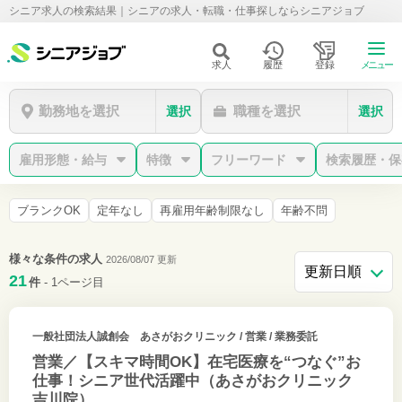
シニア求人の検索結果｜シニアの求人・転職・仕事探しならシニアジョブ
求人
履歴
登録
メニュー
勤務地を選択
職種を選択
選択
選択
雇用形態・給与
特徴
フリーワード
検索履歴・保
ブランクOK
定年なし
再雇用年齢制限なし
年齢不問
様々な条件の求人
2026/08/07 更新
21
件
- 1ページ目
一般社団法人誠創会 あさがおクリニック
/ 営業 / 業務委託
営業／【スキマ時間OK】在宅医療を“つなぐ”お
仕事！シニア世代活躍中（あさがおクリニック
吉川院）