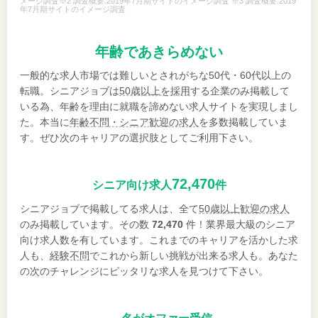
メージ調査※2 調査概要:2019年7月期サイトのイメージ調査 ※3 調査概要:2019
年7月期サイトのイメージ調査
年齢であきらめない
一般的な求人市場では難しいとされがちな50代・60代以上の
転職。シニアジョブは
50歳以上を採用
する企業のみ掲載して
いる為、年齢を理由に就職を諦めない求人サイトを実現しまし
た。本当に
年齢不問・シニア歓迎の求人
を多数掲載していま
す。ぜひ次のキャリアの選択肢としてご利用下さい。
72,470
シニア向け求人
件
シニアジョブで掲載してる求人は、全て
50歳以上歓迎の求人
のみ掲載しています。その数
72,470
件！業界最大級のシニア
向け求人数を有しています。これまでのキャリアを活かした求
人も、
経験不問
でこれから新しい挑戦が出来る求人も。あなた
の次のチャレンジにピッタリな求人を見つけて下さい。
---