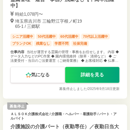
中】
時給1,078円〜
埼玉県吉川市 三輪野江字根ノ町19
65-1 / 三郷駅
シニア活躍中
50代活躍中
60代活躍中
70代以上活躍中
ブランクOK
残業なし
学歴不問
社保完備
仕事内容
当社が運営する霊園の管理・事務をお任せします。 内容 ◆
データ入力などのPC作業 ◆ 園内環境維持（除草・清掃など） ◆ ご
法要受付・当日のご法要運営（ご納骨業務） ◆ お客様対応 ◆ 仏事品
販売（お花・線香・その他） ◆ その他付随する業務全般
気になる
詳細を見る
募集停止しました/
2025年9月18日更新
募集停止
ＡＬＳＯＫ介護株式会社
/ 介護職・ヘルパー・看護助手 / パート・ア
ルバイト
介護施設の介護パート（夜勤専任）／夜勤日当大