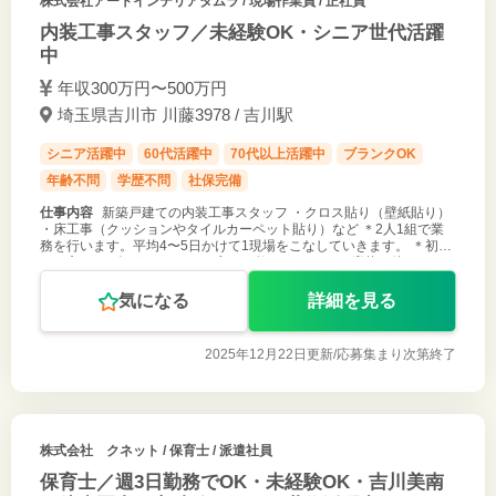
株式会社アートインテリアタムラ
/ 現場作業員 / 正社員
内装工事スタッフ／未経験OK・シニア世代活躍
中
年収300万円〜500万円
埼玉県吉川市 川藤3978 / 吉川駅
シニア活躍中
60代活躍中
70代以上活躍中
ブランクOK
年齢不問
学歴不問
社保完備
仕事内容
新築戸建ての内装工事スタッフ ・クロス貼り（壁紙貼り）
・床工事（クッションやタイルカーペット貼り）など ＊2人1組で業
務を行います。平均4〜5日かけて1現場をこなしていきます。 ＊初め
ての方は、3人1組になって丁寧にお教えします。 ご応募お待ちして
おります。
気になる
詳細を見る
2025年12月22日更新/
応募集まり次第終了
株式会社 クネット
/ 保育士 / 派遣社員
保育士／週3日勤務でOK・未経験OK・吉川美南