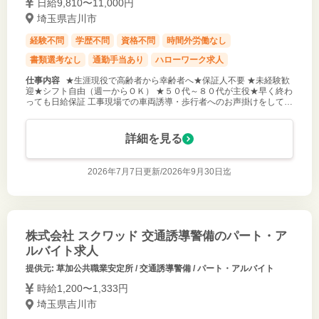
日給9,810〜11,000円
埼玉県吉川市
経験不問
学歴不問
資格不問
時間外労働なし
書類選考なし
通勤手当あり
ハローワーク求人
仕事内容
★生涯現役で高齢者から幸齢者へ★保証人不要 ★未経験歓
迎★シフト自由（週一からＯＫ） ★５０代～８０代が主役★早く終わ
っても日給保証 工事現場での車両誘導・歩行者へのお声掛けをしてい
ただきます！ ・好きな日に休めます！好きな日に働けます！ ・場所
が分からなくて
詳細を見る
2026年7月7日更新/
2026年9月30日迄
株式会社 スクワッド 交通誘導警備のパート・ア
ルバイト求人
提供元: 草加公共職業安定所 / 交通誘導警備 / パート・アルバイト
時給1,200〜1,333円
埼玉県吉川市