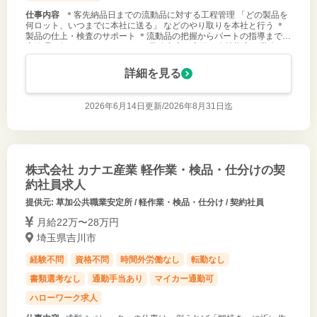
仕事内容
＊客先納品日までの流動品に対する工程管理 「どの製品を
何ロット、いつまでに本社に送る」 などのやり取りを本社と行う ＊
製品の仕上・検査のサポート ＊流動品の把握からパートの指導まで生
産管理を行って いただきます。 業務内容の変更：会社指定の業務
詳細を見る
2026年6月14日更新/
2026年8月31日迄
株式会社 カナエ産業 軽作業・検品・仕分けの契
約社員求人
提供元: 草加公共職業安定所 / 軽作業・検品・仕分け / 契約社員
月給22万〜28万円
埼玉県吉川市
経験不問
資格不問
時間外労働なし
転勤なし
書類選考なし
通勤手当あり
マイカー通勤可
ハローワーク求人