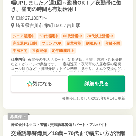
幅UPしました／週1回～勤務OK！／夜勤帯に働
き、昼間の時間も有効活用！
日給27,180円〜
埼玉県吉川市 栄町1501 / 吉川駅
シニア活躍中
50代活躍中
60代活躍中
70代以上活躍中
完全週休2日制
ブランクOK
副業可能
制服あり
年齢不問
学歴不問
社保完備
定年65歳以上
仕事内容
夜間帯の生活サポート（定期巡回、排泄、就寝・起床介助
など）がメインの業務です。 ・定期巡回：夜間帯の入居者様の巡視、
コール対応など ・排泄介助：トイレ誘導、見守り、オムツ交換など
・就寝介助：口腔ケアや就寝着への更衣介助など ・起床介助：衣類の
更衣介助、洗顔等
気になる
詳細を見る
募集停止しました/
2025年8月14日更新
募集停止
株式会社ネクスト警備
/ 交通誘導警備 / パート・アルバイト
交通誘導警備員／18歳～70代まで幅広い方が活躍