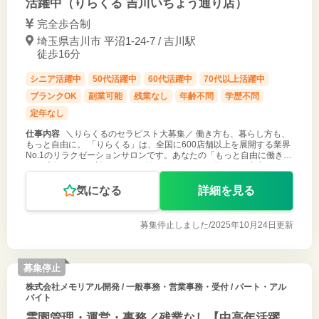
活躍中（りらくる 吉川いちょう通り店）
完全歩合制
埼玉県吉川市 平沼1-24-7 / 吉川駅
徒歩16分
シニア活躍中
50代活躍中
60代活躍中
70代以上活躍中
ブランクOK
副業可能
残業なし
年齢不問
学歴不問
定年なし
仕事内容
＼りらくるのセラピスト大募集／ 働き方も、暮らし方も、
もっと自由に。 「りらくる」は、全国に600店舗以上を展開する業界
No.1のリラクゼーションサロンです。あなたの「もっと自由に働きた
い」「今からでも新しいことを始めたい」という想いを、充実したサ
ポート体制で
気になる
詳細を見る
募集停止しました/
2025年10月24日更新
募集停止
株式会社メモリアル開発
/ 一般事務・営業事務・受付 / パート・アル
バイト
霊園管理・運営・事務／残業なし【中高年活躍