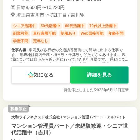
日給8,600円〜10,220円
埼玉県吉川市 木売1丁目 / 吉川駅
シニア活躍中
50代活躍中
60代活躍中
70代以上活躍中
副業可能
直行直帰可能
制服あり
Web面接可能
年齢不問
学歴不問
定年なし
仕事内容
車両及び歩行者の交通誘導警備にて簡単に出来る仕事で
す。 勤務地は都内全域・埼玉県・千葉県などたくさんあります。 現
場については自宅から近い所に行って頂き直行直帰です。 通勤につい
ては電車・バス・自転車・バイク、何を利用しても 交通費１，０００
円が支給されます。
気になる
詳細を見る
募集停止しました/
2023年6月12日更新
募集停止
大和ライフネクスト株式会社
/ マンション管理 / パート・アルバイト
マンション管理員パート／未経験歓迎・シニア世
代活躍中（吉川）