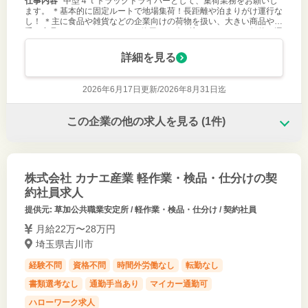
仕事内容
中型４ｔトラックドライバーとして、集荷業務をお願いし
ます。 ＊基本的に固定ルートで地場集荷！長距離や泊まりがけ運行な
し！ ＊主に食品や雑貨などの企業向けの荷物を扱い、大きい商品や
重い商品は、フォークリフトを使用して積み込みます。 ＊一般的な運
送会社に比べて休
詳細を見る
2026年6月17日更新/
2026年8月31日迄
この企業の他の求人を見る
(1件)
株式会社 カナエ産業 軽作業・検品・仕分けの契
約社員求人
提供元: 草加公共職業安定所 / 軽作業・検品・仕分け / 契約社員
月給22万〜28万円
埼玉県吉川市
経験不問
資格不問
時間外労働なし
転勤なし
書類選考なし
通勤手当あり
マイカー通勤可
ハローワーク求人