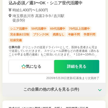
込み必須／週3〜OK・シニア世代活躍中
時給1,400円〜1,600円
埼玉県吉川市 高富2-9-9 / 吉川駅
徒歩9分
シニア活躍中
50代活躍中
60代活躍中
70代以上活躍中
完全週休2日制
ブランクOK
残業なし
年齢不問
学歴不問
社保完備
仕事内容
クリニックの送迎ドライバーとして、医師を患者さん宅ま
で送迎していただきます。 スケジュール調整などの患者連絡（遅れる
ことや早まる際の連絡）もご担当いただきます。 ＊1日4〜10件の訪
問です。 ＊自家用車をご用意いただける方の募集となります。 ご応
募お待ちしてお
気になる
詳細を見る
2026年5月28日更新/
応募集まり次第終了
この企業の他の求人を見る
(1件)