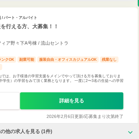
員 / パート・アルバイト
援を行える方、大募集！！
フィア野々下A号棟 / 流山セントラ
ランクOK
副業可能
服装自由・オフィスカジュアルOK
残業なし
し
山では、お子様達の学習支援をメインでやって頂ける方を募集しておりま
中学生）の学習をみて頂く業務となります。 一度に2〜3名の生徒への学習
詳細を見る
2026年2月6日更新/
応募集まり次第終了
業の他の求人を見る
(1件)