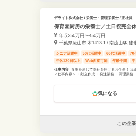
デライト株式会社
/ 栄養士・管理栄養士 / 正社員
保育園厨房の栄養士／土日祝完全休
年収250万円〜450万円
千葉県流山市 木1413-1 / 南流山駅 徒
シニア活躍中
50代活躍中
60代活躍中
7
年休120日以上
Web面接可能
年齢不問
学
仕事内容
食事を通じて幸せを届けるお仕事！ 流
＜仕事内容＞ ・献立作成 ・発注業務 ・調理業務
気になる
この企