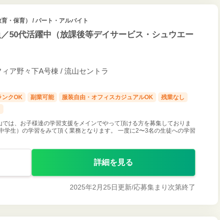
教育・保育） / パート・アルバイト
／50代活躍中（放課後等デイサービス・シュウエー
フィア野々下A号棟 / 流山セントラ
ランクOK
副業可能
服装自由・オフィスカジュアルOK
残業なし
し
山では、お子様達の学習支援をメインでやって頂ける方を募集しておりま
中学生）の学習をみて頂く業務となります。 一度に2〜3名の生徒への学習
詳細を見る
2025年2月25日更新/
応募集まり次第終了