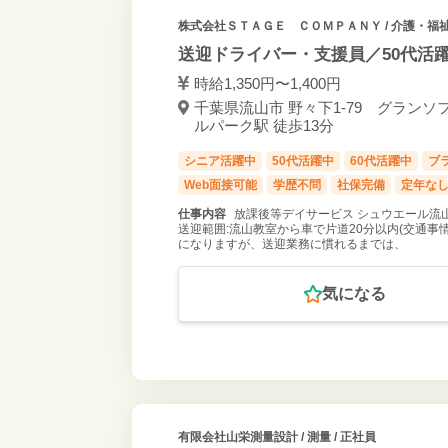
株式会社ＳＴＡＧＥ ＣＯＭＰＡＮＹ
/ 介護・福
送迎ドライバー・支援員／50代活
時給1,350円〜1,400円
千葉県流山市 野々下1-79 グランソ
ルパーク駅 徒歩13分
シニア活躍中
50代活躍中
60代活躍中
ブ
Web面接可能
学歴不問
社保完備
定年な
仕事内容
放課後等デイサービス シュウエール流
送迎範囲:流山教室から車で片道20分以内(交通事
になりますが、送迎業務に慣れるまでは、
気になる
有限会社山栄測量設計
/ 測量 / 正社員