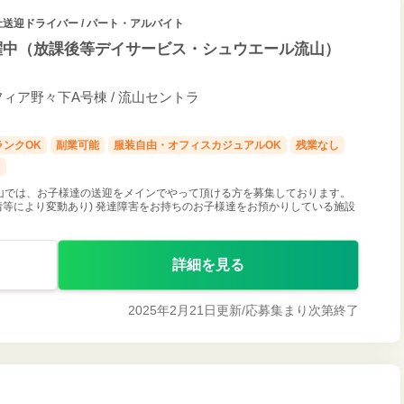
祉送迎ドライバー / パート・アルバイト
躍中（放課後等デイサービス・シュウエール流山）
フィア野々下A号棟 / 流山セントラ
ランクOK
副業可能
服装自由・オフィスカジュアルOK
残業なし
し
山では、お子様達の送迎をメインでやって頂ける方を募集しております。
情等により変動あり) 発達障害をお持ちのお子様達をお預かりしている施設
詳細を見る
2025年2月21日更新/
応募集まり次第終了