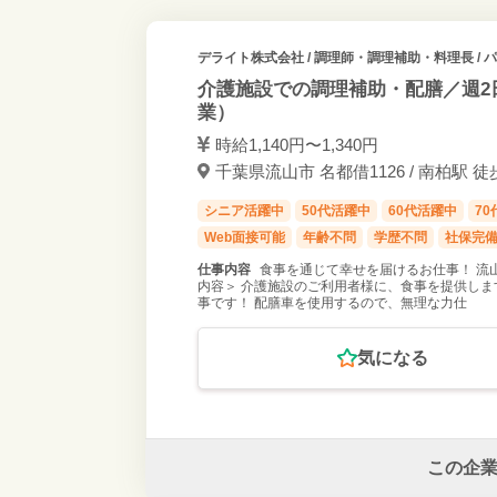
デライト株式会社
/ 調理師・調理補助・料理長 /
介護施設での調理補助・配膳／週2
業）
時給1,140円〜1,340円
千葉県流山市 名都借1126 / 南柏駅 徒
シニア活躍中
50代活躍中
60代活躍中
7
Web面接可能
年齢不問
学歴不問
社保完
仕事内容
食事を通じて幸せを届けるお仕事！ 流
内容＞ 介護施設のご利用者様に、食事を提供しま
事です！ 配膳車を使用するので、無理な力仕
気になる
この企