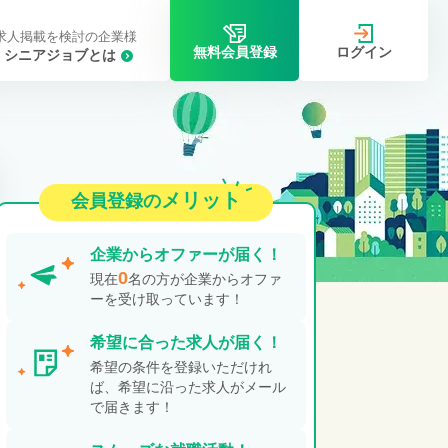
求人掲載を検討の企業様
ログイン
無料会員登録
シニアジョブとは
メリット
会員登録の
企業から
オファーが届く！
0
現在
名の方が企業からオファ
ーを受け取っています！
希望に合った
求人が届く！
希望の条件を登録いただけれ
ば、希望に沿った求人がメール
で届きます！