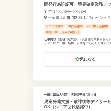
開発行為許認可・境界確定業務／ブ
年収400万円〜600万円
千葉県流山市 加2-23-1 / 流山セン
シニア活躍中
50代活躍中
70代以上活躍中
学歴不問
定年65歳以上
仕事内容
開発行為許認可・境界確定業務をおまかせ
リア：松戸・柏・船橋・市川を中心とした地域 ＊
気になる
一般社団法人和音
/ 児童指導員 / 正社員
児童発達支援・放課後等デイサービ
OK（シニア世代活躍中）