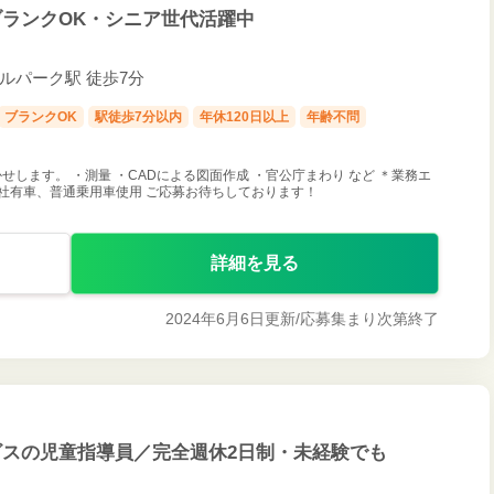
ランクOK・シニア世代活躍中
トラルパーク駅 徒歩7分
ブランクOK
駅徒歩7分以内
年休120日以上
年齢不問
します。 ・測量 ・CADによる図面作成 ・官公庁まわり など ＊業務エ
社有車、普通乗用車使用 ご応募お待ちしております！
詳細を見る
2024年6月6日更新/
応募集まり次第終了
スの児童指導員／完全週休2日制・未経験でも