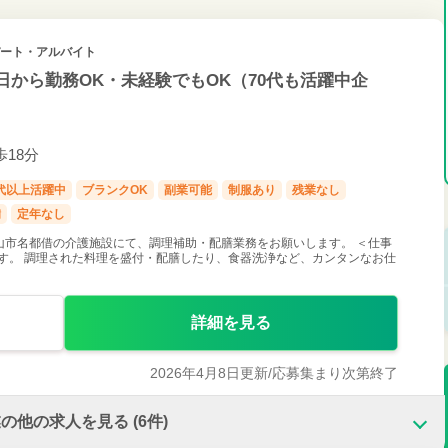
 パート・アルバイト
日から勤務OK・未経験でもOK（70代も活躍中企
歩18分
0代以上活躍中
ブランクOK
副業可能
制服あり
残業なし
備
定年なし
山市名都借の介護施設にて、調理補助・配膳業務をお願いします。 ＜仕事
す。 調理された料理を盛付・配膳したり、食器洗浄など、カンタンなお仕
詳細を見る
2026年4月8日更新/
応募集まり次第終了
業の他の求人を見る
(6件)