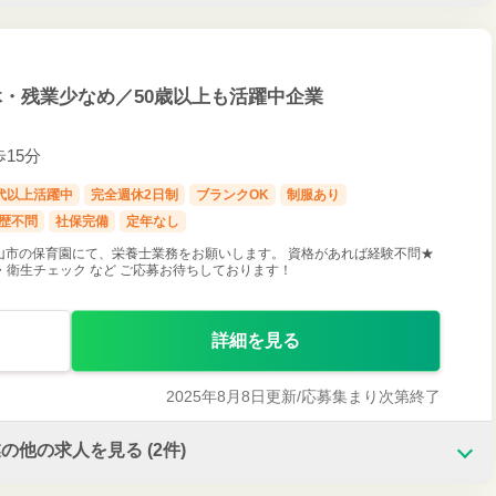
・残業少なめ／50歳以上も活躍中企業
歩15分
0代以上活躍中
完全週休2日制
ブランクOK
制服あり
歴不問
社保完備
定年なし
山市の保育園にて、栄養士業務をお願いします。 資格があれば経験不問★
 ・衛生チェック など ご応募お待ちしております！
詳細を見る
2025年8月8日更新/
応募集まり次第終了
業の他の求人を見る
(2件)