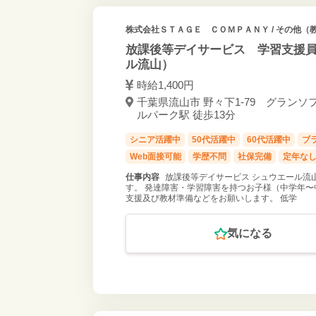
株式会社ＳＴＡＧＥ ＣＯＭＰＡＮＹ
/ その他（
放課後等デイサービス 学習支援員
ル流山）
時給1,400円
千葉県流山市 野々下1-79 グランソ
ルパーク駅 徒歩13分
シニア活躍中
50代活躍中
60代活躍中
ブ
Web面接可能
学歴不問
社保完備
定年な
仕事内容
放課後等デイサービス シュウエール流
す。 発達障害・学習障害を持つお子様（中学年〜
支援及び教材準備などをお願いします。 低学
気になる