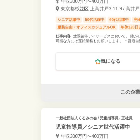
年収300万円〜400万円
東京都杉並区 上高井戸3-11-9 / 高井
シニア活躍中
50代活躍中
60代活躍中
完
服装自由・オフィスカジュアルOK
年休120日
仕事内容
放課後等デイサービスにおいて、 障が
可能な方には運転業務もお願いします。 ＊普通自
気になる
この企
一般社団法人くるみの会
/ 児童指導員 / 正社員
児童指導員／シニア世代活躍中
年収300万円〜400万円