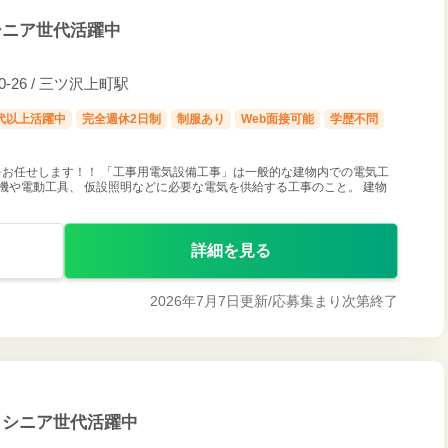
シニア世代活躍中
26 / 三ツ沢上町駅
0代以上活躍中
完全週休2日制
制服あり
Web面接可能
学歴不問
お任せします！！ 「工事用電気設備工事」は一般的な建物内での電気工
機や電動工具、 仮設照明などに必要な電気を供給する工事のこと。 建物
詳細を見る
2026年7月7日更新/
応募集まり次第終了
／シニア世代活躍中