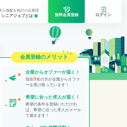
求人掲載を検討の企業様
ログイン
無料会員登録
シニアジョブとは
メリット
会員登録の
企業から
オファーが届く！
0
現在
名の方が企業からオファ
ーを受け取っています！
希望に合った
求人が届く！
希望の条件を登録いただけれ
ば、希望に沿った求人がメール
で届きます！