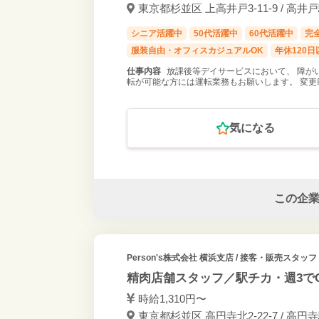
東京都杉並区 上高井戸3-11-9 / 高井
シニア活躍中
50代活躍中
60代活躍中
完
服装自由・オフィスカジュアルOK
年休120日
仕事内容
放課後等デイサービスにおいて、 障が
転が可能な方には運転業務もお願いします。 変更
気になる
この企
Person's株式会社 横浜支店
/ 接客・販売スタッフ 
精肉店舗スタッフ／駅チカ・週3で
時給1,310円〜
東京都杉並区 高円寺北2-22-7 / 高円