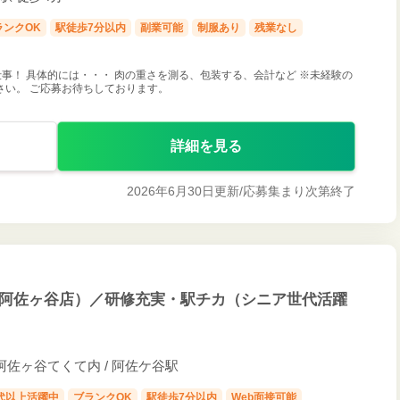
ランクOK
駅徒歩7分以内
副業可能
制服あり
残業なし
事！ 具体的には・・・ 肉の重さを測る、包装する、会計など ※未経験の
さい。 ご応募お待ちしております。
詳細を見る
2026年6月30日更新/
応募集まり次第終了
ズ阿佐ヶ谷店）／研修充実・駅チカ（シニア世代活躍
阿佐ヶ谷てくて内 / 阿佐ケ谷駅
0代以上活躍中
ブランクOK
駅徒歩7分以内
Web面接可能