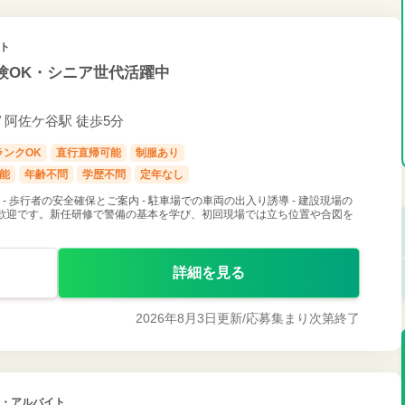
イト
験OK・シニア世代活躍中
 阿佐ケ谷駅 徒歩5分
ランクOK
直行直帰可能
制服あり
可能
年齢不問
学歴不問
定年なし
 - 歩行者の安全確保とご案内 - 駐車場での車両の出入り誘導 - 建設現場の
経験歓迎です。新任研修で警備の基本を学び、初回現場では立ち位置や合図を
詳細を見る
2026年8月3日更新/
応募集まり次第終了
ト・アルバイト