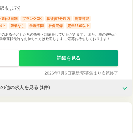
戸駅 徒歩7分
全週休2日制
ブランクOK
駅徒歩7分以内
副業可能
以上
残業なし
学歴不問
社保完備
定年65歳以上
いのある子どもたちの指導・訓練をしていただきます。 また、車の運転が
動車運転免許をお持ちの方は歓迎します ご応募お待ちしております！
詳細を見る
2026年7月6日更新/
応募集まり次第終了
業の他の求人を見る
(1件)