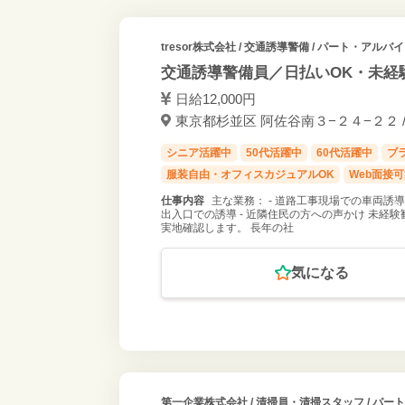
tresor株式会社
/ 交通誘導警備 / パート・アルバ
交通誘導警備員／日払いOK・未経
日給12,000円
東京都杉並区 阿佐谷南３−２４−２２ /
シニア活躍中
50代活躍中
60代活躍中
ブ
服装自由・オフィスカジュアルOK
Web面接
仕事内容
主な業務： - 道路工事現場での車両誘導
出入口での誘導 - 近隣住民の方への声かけ 未
実地確認します。 長年の社
気になる
第一企業株式会社
/ 清掃員・清掃スタッフ / パー