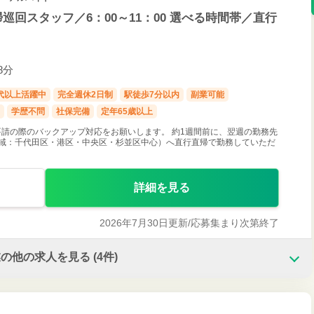
巡回スタッフ／6：00～11：00 選べる時間帯／直行
8分
0代以上活躍中
完全週休2日制
駅徒歩7分以内
副業可能
学歴不問
社保完備
定年65歳以上
請の際のバックアップ対応をお願いします。 約1週間前に、翌週の勤務先
全域：千代田区・港区・中央区・杉並区中心）へ直行直帰で勤務していただ
詳細を見る
2026年7月30日更新/
応募集まり次第終了
業の他の求人を見る
(4件)