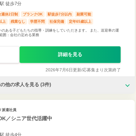
戸駅 徒歩7分
全週休2日制
ブランクOK
駅徒歩7分以内
副業可能
以上
残業なし
学歴不問
社保完備
定年65歳以上
いのある子どもたちの指導・訓練をしていただきます。 また、送迎車の運
範囲：会社の定める業務
詳細を見る
2026年7月6日更新/
応募集まり次第終了
業の他の求人を見る
(3件)
/ 派遣社員
OK／シニア世代活躍中
寺駅 徒歩4分