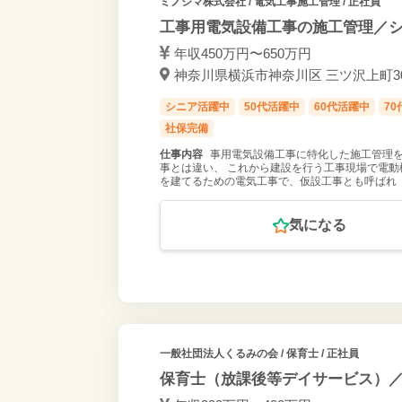
ミノシマ株式会社
/ 電気工事施工管理 / 正社員
工事用電気設備工事の施工管理／
年収450万円〜650万円
神奈川県横浜市神奈川区 三ツ沢上町30-
シニア活躍中
50代活躍中
60代活躍中
7
社保完備
仕事内容
事用電気設備工事に特化した施工管理を
事とは違い、 これから建設を行う工事現場で電動
を建てるための電気工事で、仮設工事とも呼ばれ
気になる
一般社団法人くるみの会
/ 保育士 / 正社員
保育士（放課後等デイサービス）