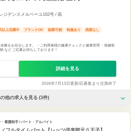
 レジデンスメルベーユ102号 / 高
0代以上活躍中
ブランクOK
副業可能
制服あり
残業なし
全般をお任せします。 ・ご利用者様の健康チェックと健康管理 ・保健衛
助 など ご応募お待ちしております！
詳細を見る
2026年7月13日更新/
応募集まり次第終了
業の他の求人を見る
(3件)
ー・看護助手 / パート・アルバイト
）／フルタイムパート【レッツ倶楽部元八王子】