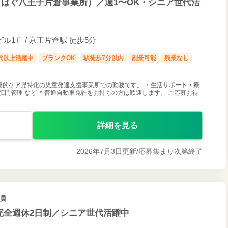
はぐ八王子片倉事業所）／週1〜OK・シニア世代活
ビル1Ｆ / 京王片倉駅 徒歩5分
0代以上活躍中
ブランクOK
駅徒歩7分以内
副業可能
残業なし
療的ケア児特化の児童発達支援事業所での勤務です。 ・生活サポート・療
肛門管理 など ＊普通自動車免許をお持ちの方は歓迎します。 ご応募お待
詳細を見る
2026年7月3日更新/
応募集まり次第終了
社員
完全週休2日制／シニア世代活躍中