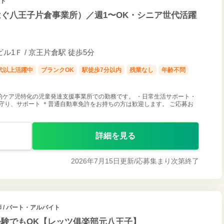
イト
ぐ八王子片倉事業所）／週1〜OK・シニア世代活躍
ビル1Ｆ / 京王片倉駅 徒歩5分
0代以上活躍中
ブランクOK
駅徒歩7分以内
残業なし
年齢不問
的ケア児特化の児童発達支援事業所での勤務です。 ・日常生活サポート・
守り、サポート ＊普通自動車免許をお持ちの方は歓迎します。 ご応募お
詳細を見る
2026年7月15日更新/
応募集まり次第終了
 / パート・アルバイト
験でもOK【レッツ俱楽部元八王子】