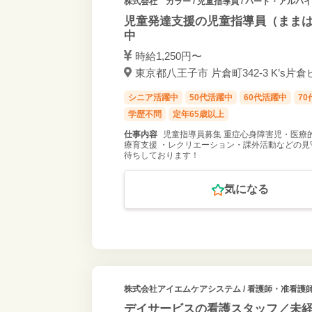
株式会社 カラー
/ 児童指導員 / パート・アルバ
児童発達支援の児童指導員（ままは
中
時給1,250円〜
東京都八王子市 片倉町342-3 K’s片倉
シニア活躍中
50代活躍中
60代活躍中
7
学歴不問
定年65歳以上
仕事内容
児童指導員募集 重症心身障害児・医療
療育支援 ・レクリエーション・課外活動などの見
待ちしております！
気になる
株式会社アイエムケアシステム
/ 看護師・准看護師
デイサービスの看護スタッフ／未経