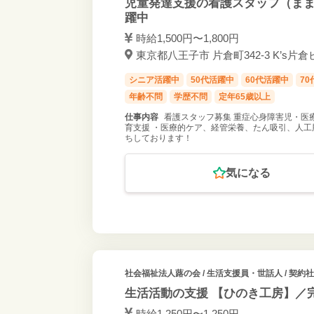
児童発達支援の看護スタッフ（まま
躍中
時給1,500円〜1,800円
東京都八王子市 片倉町342-3 K’s片倉
シニア活躍中
50代活躍中
60代活躍中
7
年齢不問
学歴不問
定年65歳以上
仕事内容
看護スタッフ募集 重症心身障害児・医
育支援 ・医療的ケア、経管栄養、たん吸引、人工
ちしております！
気になる
社会福祉法人蕗の会
/ 生活支援員・世話人 / 契約
生活活動の支援 【ひのき工房】／
時給1,250円〜1,250円