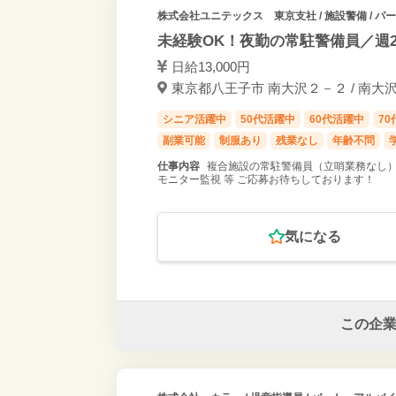
株式会社ユニテックス 東京支社
/ 施設警備 / 
未経験OK！夜勤の常駐警備員／週
日給13,000円
東京都八王子市 南大沢２－２ / 南大沢
シニア活躍中
50代活躍中
60代活躍中
7
副業可能
制服あり
残業なし
年齢不問
仕事内容
複合施設の常駐警備員（立哨業務なし）の
モニター監視 等 ご応募お待ちしております！
気になる
この企