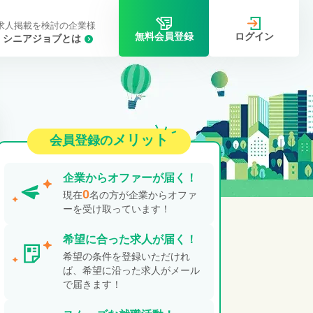
求人掲載を検討の企業様
ログイン
無料会員登録
シニアジョブとは
メリット
会員登録の
企業から
オファーが届く！
0
現在
名の方が企業からオファ
ーを受け取っています！
希望に合った
求人が届く！
希望の条件を登録いただけれ
ば、希望に沿った求人がメール
で届きます！