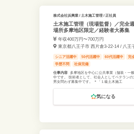
株式会社浜興業
/ 土木施工管理 / 正社員
土木施工管理（現場監督）／完全週
場所多摩地区限定／経験者大募
年収400万円〜700万円
東京都八王子市 西片倉3-22-14 / 八
シニア活躍中
50代活躍中
60代活躍中
完
学歴不問
社保完備
仕事内容
多摩地区を中心に公共事業（舗装・一般
中です。 技術者として、社会人としてベテランの
男女問わず募集中です。 ＊「１級土木施工
気になる