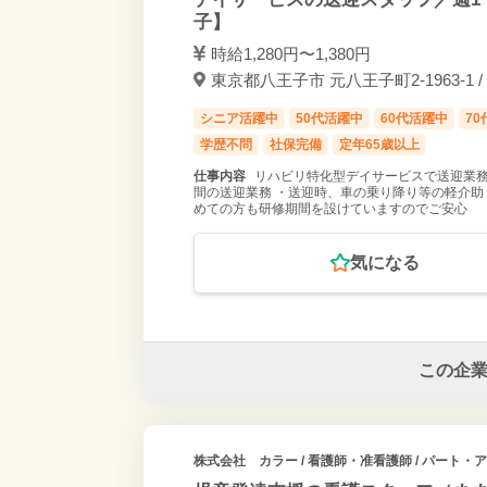
子】
時給1,280円〜1,380円
東京都八王子市 元八王子町2-1963-1 
シニア活躍中
50代活躍中
60代活躍中
7
学歴不問
社保完備
定年65歳以上
仕事内容
リハビリ特化型デイサービスで送迎業務
間の送迎業務 ・送迎時、車の乗り降り等の軽介助
めての方も研修期間を設けていますのでご安心
気になる
この企
株式会社 カラー
/ 看護師・准看護師 / パート・