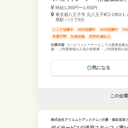
時給1,350円〜1,450円
東京都八王子市 元八王子町2-1963-1,
尾駅 バスで5分
シニア活躍中
50代活躍中
60代活躍中
7
学歴不問
社保完備
定年65歳以上
仕事内容
リハビリトレーナーとしての業務全般を
施 ・ご利用者様の入浴介助業務 ・ご利用者様の
気になる
この企
株式会社アイエムケアシステム
/ 介護・福祉送迎
デイサービスの送迎スタッフ／週1