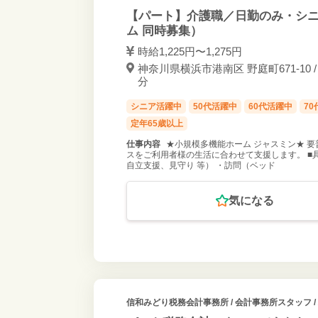
【パート】介護職／日勤のみ・シ
ム 同時募集）
時給1,225円〜1,275円
神奈川県横浜市港南区 野庭町671-10 
分
シニア活躍中
50代活躍中
60代活躍中
7
定年65歳以上
仕事内容
★小規模多機能ホーム ジャスミン★ 要
スをご利用者様の生活に合わせて支援します。 ■
自立支援、見守り 等） ・訪問（ベッド
気になる
信和みどり税務会計事務所
/ 会計事務所スタッフ 