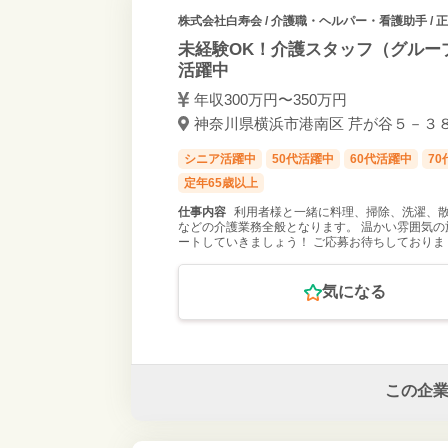
株式会社白寿会
/ 介護職・ヘルパー・看護助手 / 
未経験OK！介護スタッフ（グルー
活躍中
年収300万円〜350万円
神奈川県横浜市港南区 芹が谷５－３８－
シニア活躍中
50代活躍中
60代活躍中
7
定年65歳以上
仕事内容
利用者様と一緒に料理、掃除、洗濯、
などの介護業務全般となります。 温かい雰囲気
ートしていきましょう！ ご応募お待ちしておりま
気になる
この企