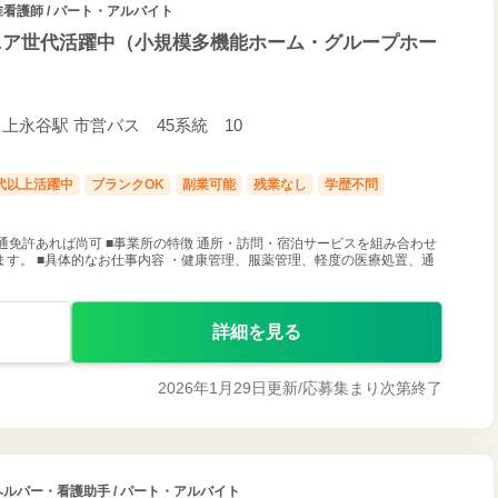
准看護師 / パート・アルバイト
ニア世代活躍中（小規模多機能ホーム・グループホー
/ 上永谷駅 市営バス 45系統 10
0代以上活躍中
ブランクOK
副業可能
残業なし
学歴不問
通免許あれば尚可 ■事業所の特徴 通所・訪問・宿泊サービスを組み合わせ
す。 ■具体的なお仕事内容 ・健康管理、服薬管理、軽度の医療処置、通
詳細を見る
2026年1月29日更新/
応募集まり次第終了
ヘルパー・看護助手 / パート・アルバイト