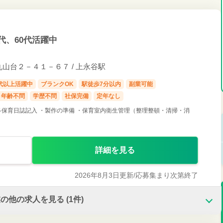
代、60代活躍中
山台２－４１－６７ / 上永谷駅
0代以上活躍中
ブランクOK
駅徒歩7分以内
副業可能
年齢不問
学歴不問
社保完備
定年なし
各保育日誌記入 ・製作の準備 ・保育室内衛生管理（整理整頓・清掃・消
詳細を見る
2026年8月3日更新/
応募集まり次第終了
業の他の求人を見る
(1件)