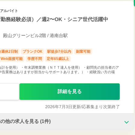
・アルバイト
勤務経験必須）／週2〜OK・シニア世代活躍中
1 殿山グリーンビル2階 / 港南台駅
全週休2日制
ブランクOK
駅徒歩7分以内
副業可能
Web面接可能
学歴不問
定年65歳以上
会計を使用） ・年末調整業務（ＮＴＴ達人を使用） ・顧問先の担当者のア
申告業務はありますが担当からサポートあります。） ・経験浅い方の場
詳細を見る
2026年7月3日更新/
応募集まり次第終了
業の他の求人を見る
(1件)