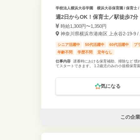
学校法人横浜大谷学園 横浜大谷保育園
/ 保育士
週2日からOK！保育士／駅徒歩7分
時給1,300円〜1,350円
神奈川県横浜市港南区 上永谷2-19-9 /
シニア活躍中
50代活躍中
60代活躍中
ブ
年齢不問
学歴不問
定年なし
仕事内容
遅番時における保育補助、掃除など 慣
てスタートできます。 1.2歳児のみの小規模保
気になる
この企