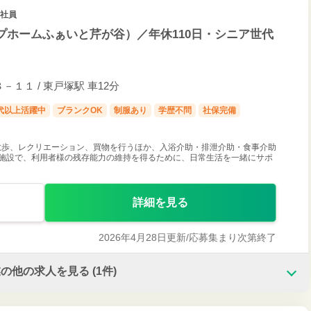
正社員
プホームふぁいと芹が谷）／年休110日・シニア世代
１１ / 東戸塚駅 車12分
0代以上活躍中
ブランクOK
制服あり
学歴不問
社保完備
散歩、レクリエーション、買物を行うほか、入浴介助・排泄介助・食事介助
の施設で、利用者様の残存能力の維持を得るために、日常生活を一緒にサポ
詳細を見る
2026年4月28日更新/
応募集まり次第終了
業の他の求人を見る
(1件)