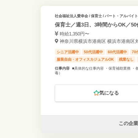
社会福祉法人愛幸会
/ 保育士 / パート・アルバイト
保育士／週3日、3時間からOK／50
時給1,350円〜
神奈川県横浜市港南区 横浜市港南区丸
シニア活躍中
50代活躍中
60代活躍中
7
服装自由・オフィスカジュアルOK
残業なし
仕事内容
■具体的な仕事内容 ・保育補助業務 ・
毒）
気になる
この企