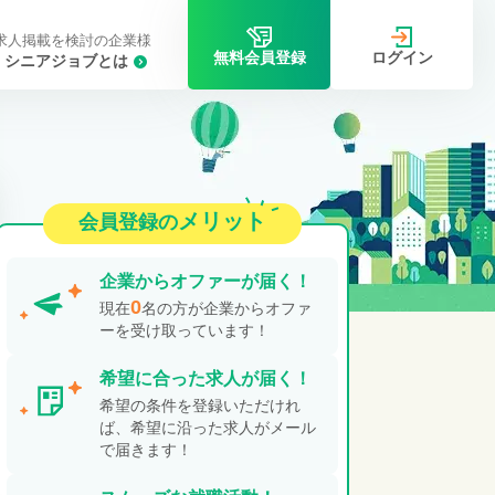
求人掲載を検討の企業様
ログイン
無料会員登録
シニアジョブとは
メリット
会員登録の
企業から
オファーが届く！
0
現在
名の方が企業からオファ
ーを受け取っています！
希望に合った
求人が届く！
希望の条件を登録いただけれ
ば、希望に沿った求人がメール
で届きます！