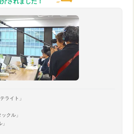
紹介されました！
テライト」
タックル」
ル」