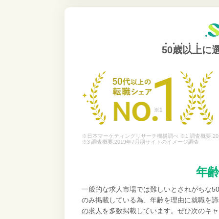
50歳以上
に
※日本マーケティングリサーチ機構調べ ※1 調査概要:20
※3 調査概要:2019年7月期サイトのイメージ調査
年
一般的な求人市場では難しいとされがちな5
のみ掲載している為、年齢を理由に就職を諦
の求人
を多数掲載しています。ぜひ次のキャ