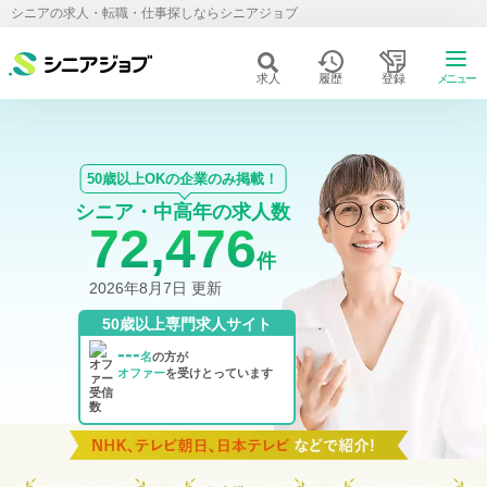
シニアの求人・転職・仕事探しならシニアジョブ
求人
履歴
登録
メニュー
50歳以上OKの企業のみ掲載！
シニア・中高年の求人数
72,476
件
2026年8月7日 更新
50歳以上専門求人サイト
---
名
の方が
オファー
を受けとっています