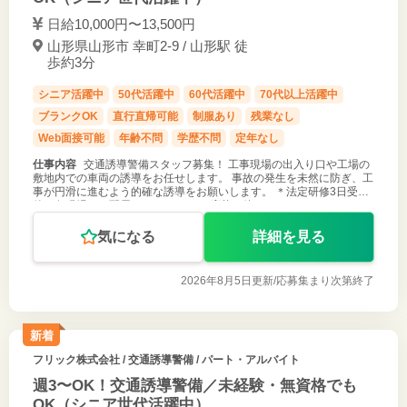
日給10,000円〜13,500円
山形県山形市 幸町2-9 / 山形駅 徒
歩約3分
シニア活躍中
50代活躍中
60代活躍中
70代以上活躍中
ブランクOK
直行直帰可能
制服あり
残業なし
Web面接可能
年齢不問
学歴不問
定年なし
仕事内容
交通誘導警備スタッフ募集！ 工事現場の出入り口や工場の
敷地内での車両の誘導をお任せします。 事故の発生を未然に防ぎ、工
事が円滑に進むよう的確な誘導をお願いします。 ＊法定研修3日受講
後、各現場への配属となります。 ご応募お待ちしております！
気になる
詳細を見る
2026年8月5日更新/
応募集まり次第終了
新着
フリック株式会社
/ 交通誘導警備 / パート・アルバイト
週3〜OK！交通誘導警備／未経験・無資格でも
OK（シニア世代活躍中）