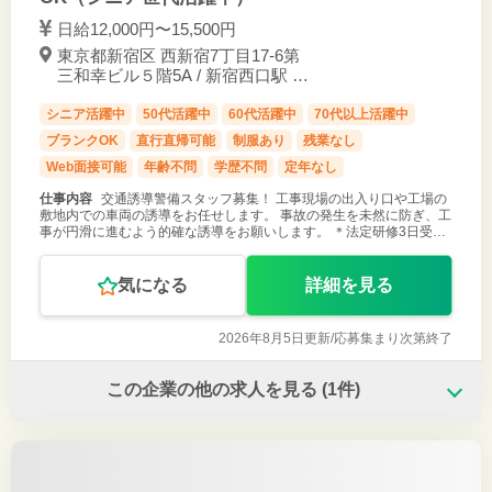
日給12,000円〜15,500円
東京都新宿区 西新宿7丁目17-6第
三和幸ビル５階5A / 新宿西口駅 徒
歩約6分
シニア活躍中
50代活躍中
60代活躍中
70代以上活躍中
ブランクOK
直行直帰可能
制服あり
残業なし
Web面接可能
年齢不問
学歴不問
定年なし
仕事内容
交通誘導警備スタッフ募集！ 工事現場の出入り口や工場の
敷地内での車両の誘導をお任せします。 事故の発生を未然に防ぎ、工
事が円滑に進むよう的確な誘導をお願いします。 ＊法定研修3日受講
後、各現場への配属となります。 ご応募お待ちしております！
気になる
詳細を見る
2026年8月5日更新/
応募集まり次第終了
この企業の他の求人を見る
(1件)