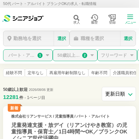
50代 パート・アルバイト ブランクOKの求人・転職情報
求人
履歴
登録
メニュー
勤務地を選択
職種を選択
選択
選択
パート・アルバイト
50歳以上歓迎/ブランクOK
フリーワード
1
2
経験不問
定年なし
再雇用年齢制限なし
年齢不問
介護職員初任者
50歳以上歓迎
2026/08/06 更新
12281
件
- 1ページ目
新着
株式会社リアンサービス
/ 児童指導員 / パート・アルバイト
児童発達支援・放デイ（リアンけやき教室）の児
童指導員・保育士／1日4時間〜OK／ブランクOK
／シニア世代活躍中