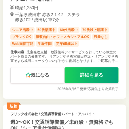
時給1,250円
千葉県成田市 赤坂2-1-42 ステラ
赤坂102 / 成田駅 車7分
シニア活躍中
50代活躍中
60代活躍中
70代以上活躍中
ブランクOK
服装自由・オフィスカジュアルOK
残業なし
Web面接可能
学歴不問
定年65歳以上
仕事内容
児童発達支援・放課後等デイサービスを行っている教室の
パート職員の募集です。 リアンけやき教室成田赤坂・リアンけやき教
室そよら成田ニュータウンいずれかに配属となります。 ご応募お待ち
しております！
気になる
詳細を見る
2026年8月6日更新/
応募集まり次第終了
新着
フリック株式会社
/ 交通誘導警備 / パート・アルバイト
週3〜OK！交通誘導警備／未経験・無資格でも
OK（シニア世代活躍中）