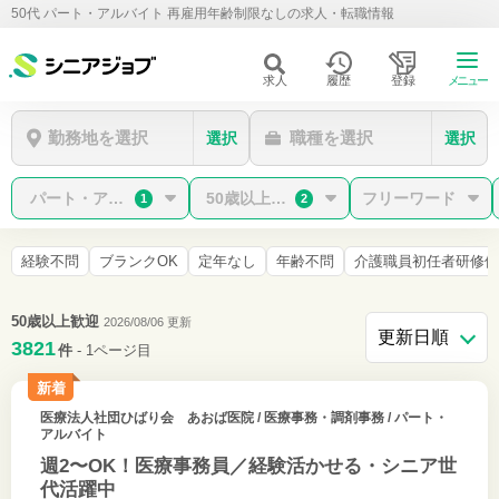
50代 パート・アルバイト 再雇用年齢制限なしの求人・転職情報
求人
履歴
登録
メニュー
勤務地を選択
職種を選択
選択
選択
パート・アルバイト
50歳以上歓迎/再雇用年齢制限なし
フリーワード
1
2
経験不問
ブランクOK
定年なし
年齢不問
介護職員初任者研修修了
50歳以上歓迎
2026/08/06 更新
3821
件
- 1ページ目
新着
医療法人社団ひばり会 あおば医院
/ 医療事務・調剤事務 / パート・
アルバイト
週2〜OK！医療事務員／経験活かせる・シニア世
代活躍中