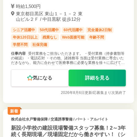
時給1,500円
東京都目黒区 東山１－１－２ 東
山ビル２Ｆ / 中目黒駅 徒歩12分
シニア活躍中
50代活躍中
60代活躍中
完全週休2日制
年休120日以上
残業なし
Web面接可能
年齢不問
学歴不問
社保完備
仕事内容
受付業務をご担当いただきます。 ・受付業務（持参書類等
の確認） ・電話応対 ・その他、諸雑務等 当面は受付業務に専念いた
だきながら、能力に合わせて医療事務に必要な業務を徐々に広げてい
っていただきます。 未経験の方もＯＪＴで丁寧に教えますので安心し
てご応募下さい
気になる
詳細を見る
2026年8月6日更新/
応募集まり次第終了
新着
株式会社水戸警備保障
/ 交通誘導警備 / パート・アルバイト
新設小学校の建設現場警備スタッフ募集！2～3年
続く長期現場／現場固定だから働きやすい！（シ