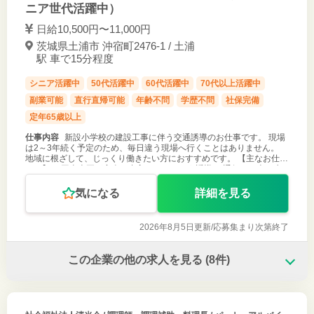
ニア世代活躍中）
日給10,500円〜11,000円
茨城県土浦市 沖宿町2476-1 / 土浦
駅 車で15分程度
シニア活躍中
50代活躍中
60代活躍中
70代以上活躍中
副業可能
直行直帰可能
年齢不問
学歴不問
社保完備
定年65歳以上
仕事内容
新設小学校の建設工事に伴う交通誘導のお仕事です。 現場
は2～3年続く予定のため、毎日違う現場へ行くことはありません。
地域に根ざして、じっくり働きたい方におすすめです。 【主なお仕事
は…】 ・工事車両が安全に出入りできるよう誘導 ・通行する車や歩
行者へ安全な通
気になる
詳細を見る
2026年8月5日更新/
応募集まり次第終了
この企業の他の求人を見る
(8件)