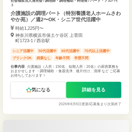
社会福祉法人清光会
/ 調理師・調理補助・料理長 / パート・アルバイ
ト
介護施設の調理パート（特別養護老人ホームさわ
やか苑）／週2〜OK・シニア世代活躍中
時給1,225円〜
神奈川県横浜市保土ケ谷区 上菅田
町1723-1 / 西谷駅
シニア活躍中
50代活躍中
60代活躍中
70代以上活躍中
ブランクOK
残業なし
年齢不問
学歴不問
仕事内容
介護施設（入所：150名、短期入所：20名）の厨房業務を
おまかせします ・調理補助 ・食器洗浄、後片付け、清掃 など ご応募
お待ちしております！
気になる
詳細を見る
2026年8月6日更新/
応募集まり次第終了