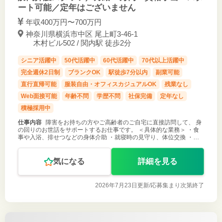
ート可能／定年はございません
年収400万円〜700万円
神奈川県横浜市中区 尾上町3-46-1
木村ビル502 / 関内駅 徒歩2分
シニア活躍中
50代活躍中
60代活躍中
70代以上活躍中
完全週休2日制
ブランクOK
駅徒歩7分以内
副業可能
直行直帰可能
服装自由・オフィスカジュアルOK
残業なし
Web面接可能
年齢不問
学歴不問
社保完備
定年なし
積極採用中
仕事内容
障害をお持ちの方やご高齢者のご自宅に直接訪問して、 身
の回りのお世話をサポートするお仕事です。 ＜具体的な業務＞ ・食
事や入浴、排せつなどの身体介助 ・就寝時の見守り、体位交換 ・洗
濯、掃除などの生活援助 など 訪問先は１勤務１件のみです （※直行
直帰あり、先
気になる
詳細を見る
2026年7月23日更新/
応募集まり次第終了