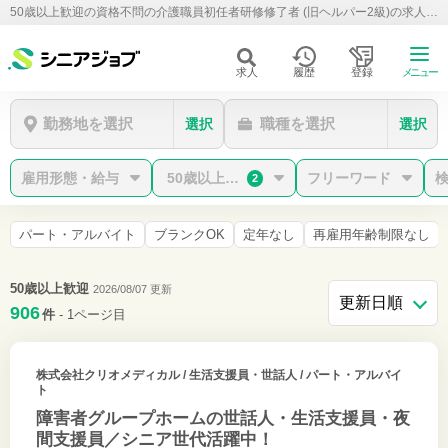
50歳以上歓迎の資格不問の介護職員初任者研修修了者 (旧ヘルパー2級)の求人/転職/募集情報【シニアジョブ】
求人
履歴
登録
メニュー
勤務地を選択
職種を選択
選択
選択
雇用形態・給与
50歳以上歓迎/資格不問
フリーワード
2
パート・アルバイト
ブランクOK
定年なし
再雇用年齢制限なし
50歳以上歓迎
2026/08/07 更新
906
件
- 1ページ目
株式会社クリオメディカル
/ 生活支援員・世話人 / パート・アルバイ
ト
障害者グループホームの世話人・生活支援員・夜
間支援員／シニア世代活躍中！