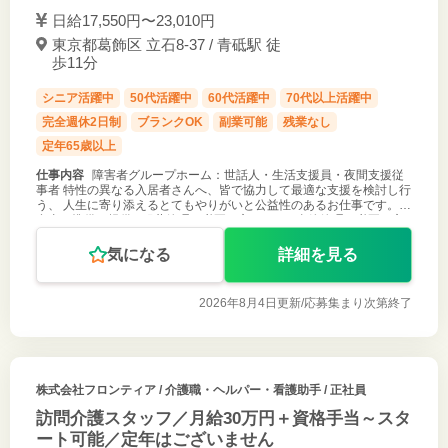
日給17,550円〜23,010円
東京都葛飾区 立石8-37 / 青砥駅 徒
歩11分
シニア活躍中
50代活躍中
60代活躍中
70代以上活躍中
完全週休2日制
ブランクOK
副業可能
残業なし
定年65歳以上
仕事内容
障害者グループホーム：世話人・生活支援員・夜間支援従
事者 特性の異なる入居者さんへ、皆で協力して最適な支援を検討し行
う、 人生に寄り添えるとてもやりがいと公益性のあるお仕事です。 ●
食事の準備・提供 ●服薬管理（必要な方のみ） ●金銭管理（必要な方
のみ） ●夜
気になる
詳細を見る
2026年8月4日更新/
応募集まり次第終了
株式会社フロンティア
/ 介護職・ヘルパー・看護助手 / 正社員
訪問介護スタッフ／月給30万円＋資格手当～スタ
ート可能／定年はございません