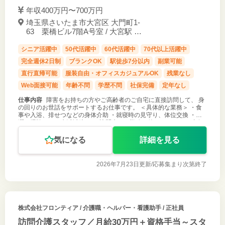
年収400万円〜700万円
埼玉県さいたま市大宮区 大門町1-
63 栗橋ビル7階A号室 / 大宮駅 徒
歩2分
シニア活躍中
50代活躍中
60代活躍中
70代以上活躍中
完全週休2日制
ブランクOK
駅徒歩7分以内
副業可能
直行直帰可能
服装自由・オフィスカジュアルOK
残業なし
Web面接可能
年齢不問
学歴不問
社保完備
定年なし
仕事内容
障害をお持ちの方やご高齢者のご自宅に直接訪問して、 身
の回りのお世話をサポートするお仕事です。 ＜具体的な業務＞ ・食
事や入浴、排せつなどの身体介助 ・就寝時の見守り、体位交換 ・洗
濯、掃除などの生活援助 など 訪問先は１勤務１件のみです （※直行
直帰あり、先
気になる
詳細を見る
2026年7月23日更新/
応募集まり次第終了
株式会社フロンティア
/ 介護職・ヘルパー・看護助手 / 正社員
訪問介護スタッフ／月給30万円＋資格手当～スタ