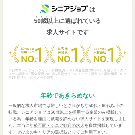
は
50歳以上
に選ばれている
求人サイトです
※日本マーケティングリサーチ機構調べ ※1 調査概要:2019年10月期サイトのイ
メージ調査※2 調査概要:2019年7月期サイトのイメージ調査 ※3 調査概要:2019
年7月期サイトのイメージ調査
年齢であきらめない
一般的な求人市場では難しいとされがちな50代・60代以上の
転職。シニアジョブは
50歳以上を採用
する企業のみ掲載して
いる為、年齢を理由に就職を諦めない求人サイトを実現しまし
た。本当に
年齢不問・シニア歓迎の求人
を多数掲載していま
す。ぜひ次のキャリアの選択肢としてご利用下さい。