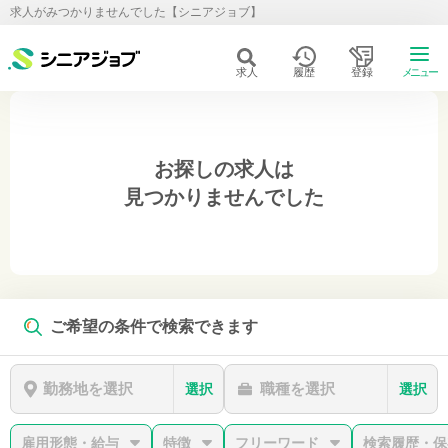
求人がみつかりませんでした【シニアジョブ】
求人
履歴
登録
メニュー
お探しの求人は
見つかりませんでした
ご希望の条件で検索できます
勤務地を選択
職種を選択
選択
選択
雇用形態・給与
特徴
フリーワード
検索履歴・保