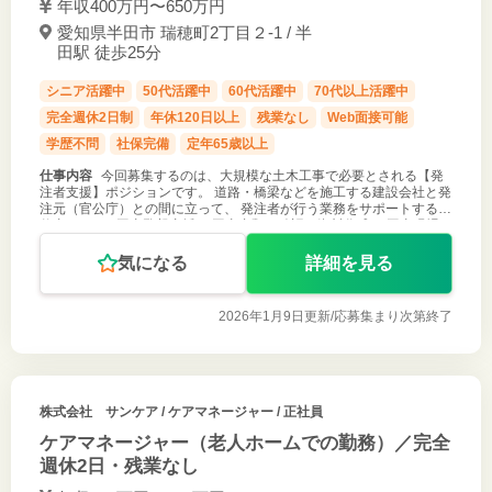
年収400万円〜650万円
愛知県半田市 瑞穂町2丁目２-1 / 半
田駅 徒歩25分
シニア活躍中
50代活躍中
60代活躍中
70代以上活躍中
完全週休2日制
年休120日以上
残業なし
Web面接可能
学歴不問
社保完備
定年65歳以上
仕事内容
今回募集するのは、大規模な土木工事で必要とされる【発
注者支援】ポジションです。 道路・橋梁などを施工する建設会社と発
注元（官公庁）との間に立って、 発注者が行う業務をサポートするお
仕事です。 ■工事監督支援 ・工事書類の確認、資料作成 ・工事現場で
の立ち会い
気になる
詳細を見る
2026年1月9日更新/
応募集まり次第終了
株式会社 サンケア
/ ケアマネージャー / 正社員
ケアマネージャー（老人ホームでの勤務）／完全
週休2日・残業なし