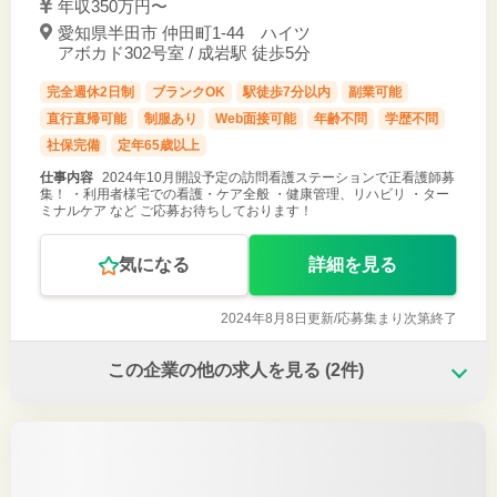
年収350万円〜
愛知県半田市 仲田町1-44 ハイツ
アボカド302号室 / 成岩駅 徒歩5分
完全週休2日制
ブランクOK
駅徒歩7分以内
副業可能
直行直帰可能
制服あり
Web面接可能
年齢不問
学歴不問
社保完備
定年65歳以上
仕事内容
2024年10月開設予定の訪問看護ステーションで正看護師募
集！ ・利用者様宅での看護・ケア全般 ・健康管理、リハビリ ・ター
ミナルケア など ご応募お待ちしております！
気になる
詳細を見る
2024年8月8日更新/
応募集まり次第終了
この企業の他の求人を見る
(2件)