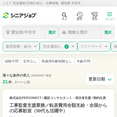
シニア 完全週休2日制の求人・仕事情報 - 愛知県 半田市
求人
履歴
登録
メニュー
愛知県/半田市
職種を選択
選択
選択
雇用形態・給与
完全週休2日制
フリーワード
1
経験不問
定年なし
再雇用年齢制限なし
年齢不問
様々な条件の求人
2026/08/07 更新
21
件
- 1ページ目
株式会社PERSONECT
/ 建設コンサルタント・発注者支援 / 契約社員
工事監督支援業務／転居費用全額支給・全国から
の応募歓迎（50代も活躍中）