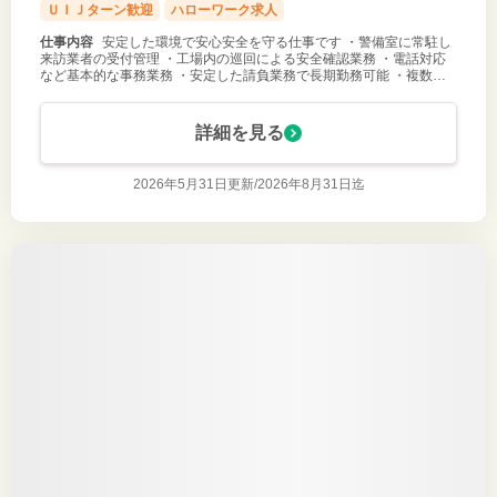
ＵＩＪターン歓迎
ハローワーク求人
仕事内容
安定した環境で安心安全を守る仕事です ・警備室に常駐し
来訪業者の受付管理 ・工場内の巡回による安全確認業務 ・電話対応
など基本的な事務業務 ・安定した請負業務で長期勤務可能 ・複数就
業地で経験を広げられます ・公共交通不便なため車通勤が便利 ・落
ち着いた環境で
詳細を見る
2026年5月31日更新/
2026年8月31日迄