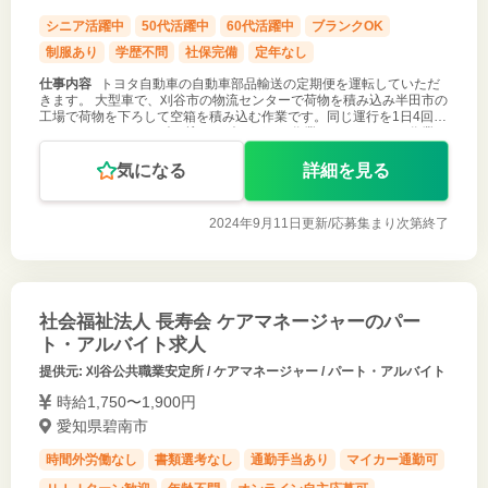
シニア活躍中
50代活躍中
60代活躍中
ブランクOK
制服あり
学歴不問
社保完備
定年なし
仕事内容
トヨタ自動車の自動車部品輸送の定期便を運転していただ
きます。 大型車で、刈谷市の物流センターで荷物を積み込み半田市の
工場で荷物を下ろして空箱を積み込む作業です。同じ運行を1日4回行
ってもらいます。 ＊積み込み・積み下ろし作業はすべてリフト作業に
なります。 ご応
気になる
詳細を見る
2024年9月11日更新/
応募集まり次第終了
社会福祉法人 長寿会 ケアマネージャーのパー
ト・アルバイト求人
提供元: 刈谷公共職業安定所 / ケアマネージャー / パート・アルバイト
時給1,750〜1,900円
愛知県碧南市
時間外労働なし
書類選考なし
通勤手当あり
マイカー通勤可