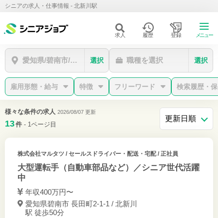
シニアの求人・仕事情報 - 北新川駅
求人
履歴
登録
メニュー
愛知県/碧南市/北新川駅
職種を選択
選択
選択
雇用形態・給与
特徴
フリーワード
検索履歴・保
様々な条件の求人
2026/08/07 更新
13
件
- 1ページ目
株式会社マルタツ
/ セールスドライバー・配送・宅配 / 正社員
大型運転手（自動車部品など）／シニア世代活躍
中
年収400万円〜
愛知県碧南市 長田町2-1-1 / 北新川
駅 徒歩50分