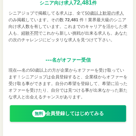
72,481
シニア向け求人
件
シニアジョブで掲載してる求人は、全て
50歳以上歓迎の求人
のみ掲載しています。その数
72,481
件！業界最大級のシニア
向け求人数を有しています。これまでのキャリアを活かした求
人も、
経験不問
でこれから新しい挑戦が出来る求人も。あなた
の次のチャレンジにピッタリな求人を見つけて下さい。
---
名がオファー受信
現在
---
名の50歳以上の方が企業からオファーを受け取ってい
ます！シニアジョブは会員登録すると、企業様からオファーを
受け取る事ができます。自分の希望を登録して、希望に沿った
オファーを受けたり、自分では見つける事が出来なかった新た
な求人と出会えるチャンスがあります。
会員登録してはじめてみる
無料