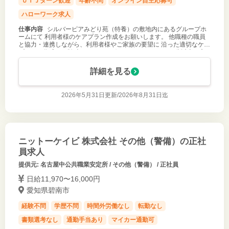
ＵＩＪターン歓迎
年齢不問
オンライン自主応募可
ハローワーク求人
仕事内容
シルバーピアみどり苑（特養）の敷地内にあるグループホ
ームにて 利用者様のケアプラン作成をお願いします。 他職種の職員
と協力・連携しながら、利用者様やご家族の要望に 沿った適切なケア
プランを作成し、随時モニタリングしていきます 。 ６０歳以上の方
も大歓迎！！ 変
詳細を見る
2026年5月31日更新/
2026年8月31日迄
ニットーケイビ 株式会社 その他（警備）の正社
員求人
提供元: 名古屋中公共職業安定所 / その他（警備） / 正社員
日給11,970〜16,000円
愛知県碧南市
経験不問
学歴不問
時間外労働なし
転勤なし
書類選考なし
通勤手当あり
マイカー通勤可