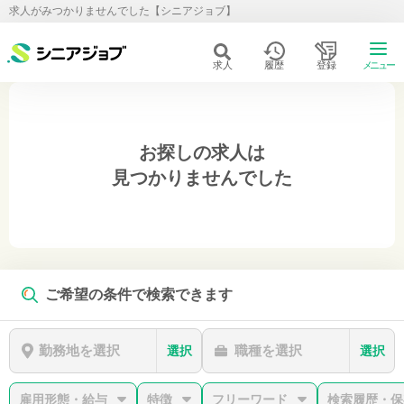
求人がみつかりませんでした【シニアジョブ】
求人
履歴
登録
メニュー
お探しの求人は
見つかりませんでした
ご希望の条件で検索できます
勤務地を選択
職種を選択
選択
選択
雇用形態・給与
特徴
フリーワード
検索履歴・保