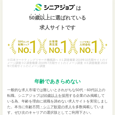
は
50歳以上
に選ばれている
求人サイトです
※日本マーケティングリサーチ機構調べ ※1 調査概要:2019年10月期サイトのイ
メージ調査※2 調査概要:2019年7月期サイトのイメージ調査 ※3 調査概要:2019
年7月期サイトのイメージ調査
年齢であきらめない
一般的な求人市場では難しいとされがちな50代・60代以上の
転職。シニアジョブは
50歳以上を採用
する企業のみ掲載して
いる為、年齢を理由に就職を諦めない求人サイトを実現しまし
た。本当に
年齢不問・シニア歓迎の求人
を多数掲載していま
す。ぜひ次のキャリアの選択肢としてご利用下さい。