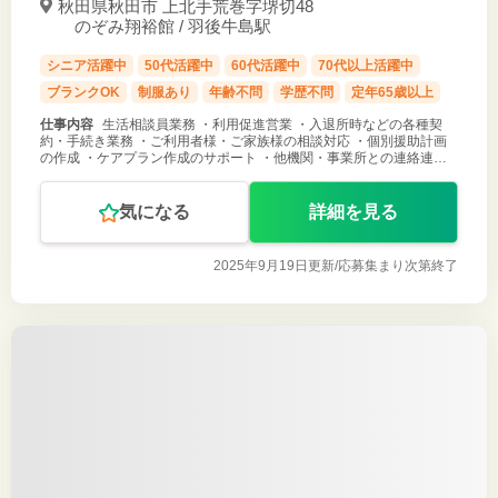
秋田県秋田市 上北手荒巻字堺切48
のぞみ翔裕館 / 羽後牛島駅
シニア活躍中
50代活躍中
60代活躍中
70代以上活躍中
ブランクOK
制服あり
年齢不問
学歴不問
定年65歳以上
仕事内容
生活相談員業務 ・利用促進営業 ・入退所時などの各種契
約・手続き業務 ・ご利用者様・ご家族様の相談対応 ・個別援助計画
の作成 ・ケアプラン作成のサポート ・他機関・事業所との連絡連携
調整 ・介護職員のサポート、生活介護 など ご応募お待ちしておりま
す！
気になる
詳細を見る
2025年9月19日更新/
応募集まり次第終了