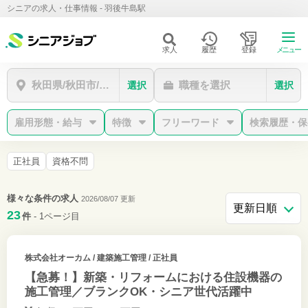
シニアの求人・仕事情報 - 羽後牛島駅
求人
履歴
登録
メニュー
秋田県/秋田市/羽後牛島駅
職種を選択
選択
選択
雇用形態・給与
特徴
フリーワード
検索履歴・保
正社員
資格不問
様々な条件の求人
2026/08/07 更新
23
件
- 1ページ目
株式会社オーカム
/ 建築施工管理 / 正社員
【急募！】新築・リフォームにおける住設機器の
施工管理／ブランクOK・シニア世代活躍中