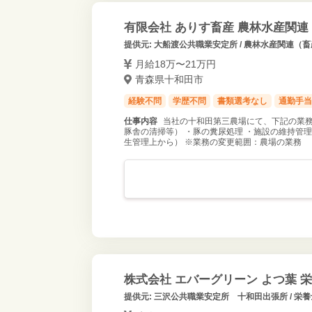
有限会社 ありす畜産 農林水産関
提供元: 大船渡公共職業安定所 / 農林水産関連（畜
月給18万〜21万円
青森県十和田市
経験不問
学歴不問
書類選考なし
通勤手当
仕事内容
当社の十和田第三農場にて、下記の業務
豚舎の清掃等） ・豚の糞尿処理 ・施設の維持管
生管理上から） ※業務の変更範囲：農場の業務
株式会社 エバーグリーン よつ葉
提供元: 三沢公共職業安定所 十和田出張所 / 栄