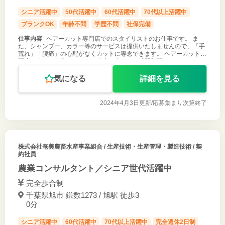
シニア活躍中
50代活躍中
60代活躍中
70代以上活躍中
ブランクOK
年齢不問
学歴不問
社保完備
仕事内容
ヘアーカット専門店でのスタイリストのお仕事です。 ま
た、シャンプー、カラー等のサービスは提供いたしませんので、「手
荒れ」「腰痛」の心配がなくカットに専念できます。 ヘアーカット専
門店の中でも自分のペースで仕事を進められ時間制限などのノルマに
追われることなく、自
気になる
詳細を見る
2024年4月3日更新/
応募集まり次第終了
株式会社奄美農畜水産事業組合
/ 生産技術・生産管理・製造技術 / 契
約社員
農業コンサルタント／シニア世代活躍中
完全歩合制
千葉県旭市 鎌数1273 / 旭駅 徒歩3
0分
シニア活躍中
60代活躍中
70代以上活躍中
完全週休2日制