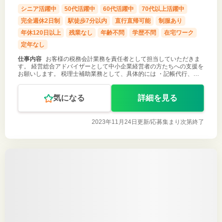
シニア活躍中
50代活躍中
60代活躍中
70代以上活躍中
完全週休2日制
駅徒歩7分以内
直行直帰可能
制服あり
年休120日以上
残業なし
年齢不問
学歴不問
在宅ワーク
定年なし
仕事内容
お客様の税務会計業務を責任者として担当していただきま
す。 経営総合アドバイザーとして中小企業経営者の方たちへの支援を
お願いします。 税理士補助業務として、具体的には ・記帳代行、確
定申告 ・給与計算、年末調整 その他、それぞれのお客様ごとに、的
確な情報を提供し
気になる
詳細を見る
2023年11月24日更新/
応募集まり次第終了