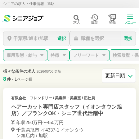
シニアの求人・仕事情報 - 旭駅
求人
履歴
登録
メニュー
千葉県/旭市/旭駅
職種を選択
選択
選択
雇用形態・給与
特徴
フリーワード
検索履歴・保
様々な条件の求人
2026/08/06 更新
8
件
- 1ページ目
有限会社 フレンドリー
/ 美容師・美容室 / 正社員
ヘアーカット専門店スタッフ（イオンタウン旭
店）／ブランクOK・シニア世代活躍中
年収250万円〜450万円
千葉県旭市 イ4337-1 イオンタウ
ン旭店内 / 旭駅