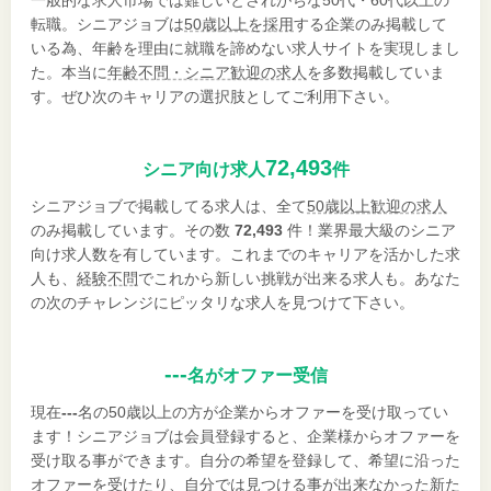
転職。シニアジョブは
50歳以上を採用
する企業のみ掲載して
いる為、年齢を理由に就職を諦めない求人サイトを実現しまし
た。本当に
年齢不問・シニア歓迎の求人
を多数掲載していま
す。ぜひ次のキャリアの選択肢としてご利用下さい。
72,493
シニア向け求人
件
シニアジョブで掲載してる求人は、全て
50歳以上歓迎の求人
のみ掲載しています。その数
72,493
件！業界最大級のシニア
向け求人数を有しています。これまでのキャリアを活かした求
人も、
経験不問
でこれから新しい挑戦が出来る求人も。あなた
の次のチャレンジにピッタリな求人を見つけて下さい。
---
名がオファー受信
現在
---
名の50歳以上の方が企業からオファーを受け取ってい
ます！シニアジョブは会員登録すると、企業様からオファーを
受け取る事ができます。自分の希望を登録して、希望に沿った
オファーを受けたり、自分では見つける事が出来なかった新た