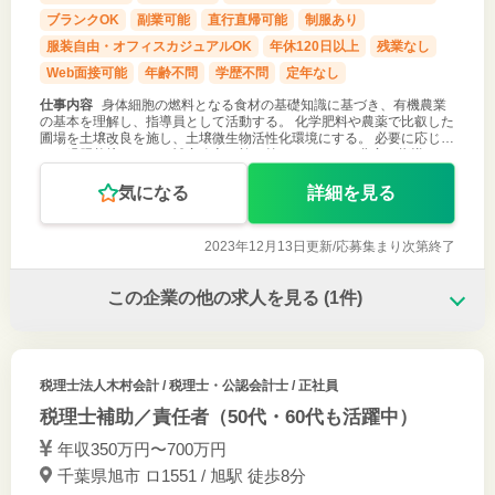
ブランクOK
副業可能
直行直帰可能
制服あり
服装自由・オフィスカジュアルOK
年休120日以上
残業なし
Web面接可能
年齢不問
学歴不問
定年なし
仕事内容
身体細胞の燃料となる食材の基礎知識に基づき、有機農業
の基本を理解し、指導員として活動する。 化学肥料や農薬で比叡した
圃場を土壌改良を施し、土壌微生物活性化環境にする。 必要に応じ
て、緑肥栽培により、補完改良を施す等のノウハウを農家に指導す
る。
気になる
詳細を見る
2023年12月13日更新/
応募集まり次第終了
この企業の他の求人を見る
(1件)
税理士法人木村会計
/ 税理士・公認会計士 / 正社員
税理士補助／責任者（50代・60代も活躍中）
年収350万円〜700万円
千葉県旭市 ロ1551 / 旭駅 徒歩8分