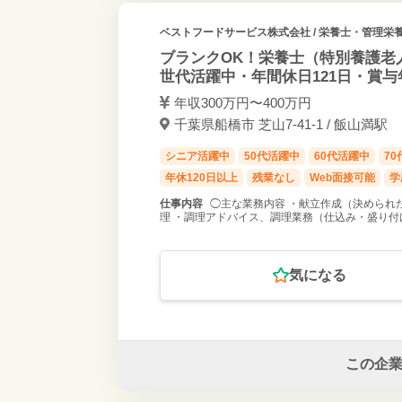
ベストフードサービス株式会社
/ 栄養士・管理栄養
ブランクOK！栄養士（特別養護老
世代活躍中・年間休日121日・賞与
年収300万円〜400万円
千葉県船橋市 芝山7-41-1 / 飯山満駅
シニア活躍中
50代活躍中
60代活躍中
7
年休120日以上
残業なし
Web面接可能
学
仕事内容
◯主な業務内容 ・献立作成（決められ
理 ・調理アドバイス、調理業務（仕込み・盛り付け
気になる
この企