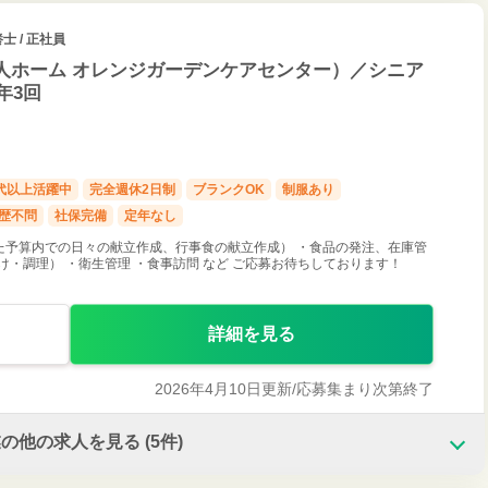
士 / 正社員
人ホーム オレンジガーデンケアセンター）／シニア
年3回
0代以上活躍中
完全週休2日制
ブランクOK
制服あり
歴不問
社保完備
定年なし
た予算内での日々の献立作成、行事食の献立作成） ・食品の発注、在庫管
・調理） ・衛生管理 ・食事訪問 など ご応募お待ちしております！
詳細を見る
2026年4月10日更新/
応募集まり次第終了
業の他の求人を見る
(5件)