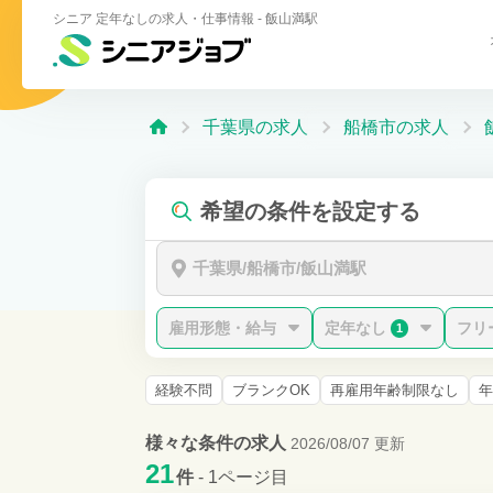
シニア 定年なしの求人・仕事情報 - 飯山満駅
千葉県の求人
船橋市の求人
希望の条件を設定する
千葉県/船橋市/飯山満駅
雇用形態・給与
定年なし
フリ
1
経験不問
ブランクOK
再雇用年齢制限なし
年
様々な条件の求人
2026/08/07 更新
21
件
- 1ページ目