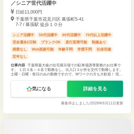
／シニア世代活躍中
日給11,000円
千葉県千葉市花見川区 幕張町5-41
7-7 / 幕張駅 徒歩１０分
シニア活躍中
50代活躍中
60代活躍中
70代以上活躍中
完全週休2日制
ブランクOK
直行直帰可能
制服あり
残業なし
Web面接可能
年齢不問
学歴不問
社保完備
定年なし
仕事内容
千葉県最大級の住宅展示場での駐車場誘導業務のお仕事で
す。 １日３名～４名で勤務をし、出入口３か所を交代で勤務します。
土曜・日曜・祭日のみの勤務ですので、Wワークの方も大歓迎！ 現在
は６５歳～の方が活躍している現場です。 ①制服・装備品は全て貸与
②駐車場無料
気になる
詳細を見る
募集停止しました/
2026年6月11日更新