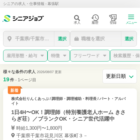
シニアの求人・仕事情報 - 幕張駅
求人
履歴
登録
メニュー
千葉県/千葉市花見川区/幕張駅
職種を選択
選択
選択
雇用形態・給与
特徴
フリーワード
検索履歴・保
様々な条件の求人
2026/08/07 更新
19
件
- 1ページ目
新着
株式会社りんくあっぷ
/ 調理師・調理補助・料理長 / パート・アルバ
イト
1日4H〜OK！調理師（特別養護老人ホーム きさ
らぎ荘）／ブランクOK・シニア世代活躍中
時給1,300円〜1,800円
千葉県千葉市花見川区 幕張町３－