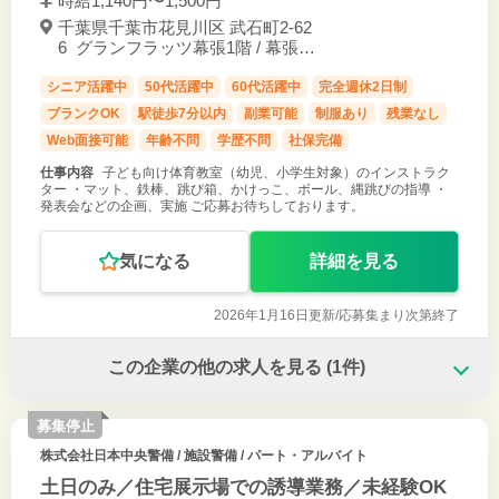
時給1,140円〜1,500円
千葉県千葉市花見川区 武石町2-62
6 グランフラッツ幕張1階 / 幕張駅
徒歩5分
シニア活躍中
50代活躍中
60代活躍中
完全週休2日制
ブランクOK
駅徒歩7分以内
副業可能
制服あり
残業なし
Web面接可能
年齢不問
学歴不問
社保完備
仕事内容
子ども向け体育教室（幼児、小学生対象）のインストラク
ター ・マット、鉄棒、跳び箱、かけっこ、ボール、縄跳びの指導 ・
発表会などの企画、実施 ご応募お待ちしております。
気になる
詳細を見る
2026年1月16日更新/
応募集まり次第終了
この企業の他の求人を見る
(1件)
募集停止
株式会社日本中央警備
/ 施設警備 / パート・アルバイト
土日のみ／住宅展示場での誘導業務／未経験OK