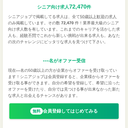
72,470
シニア向け求人
件
シニアジョブで掲載してる求人は、全て
50歳以上歓迎の求人
のみ掲載しています。その数
72,470
件！業界最大級のシニア
向け求人数を有しています。これまでのキャリアを活かした求
人も、
経験不問
でこれから新しい挑戦が出来る求人も。あなた
の次のチャレンジにピッタリな求人を見つけて下さい。
---
名がオファー受信
現在
---
名の50歳以上の方が企業からオファーを受け取ってい
ます！シニアジョブは会員登録すると、企業様からオファーを
受け取る事ができます。自分の希望を登録して、希望に沿った
オファーを受けたり、自分では見つける事が出来なかった新た
な求人と出会えるチャンスがあります。
会員登録してはじめてみる
無料