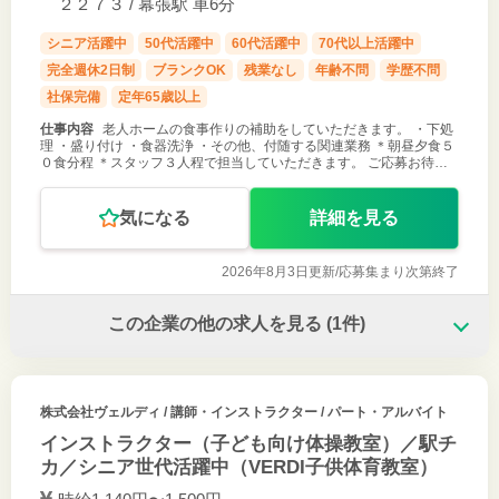
２２７３ / 幕張駅 車6分
シニア活躍中
50代活躍中
60代活躍中
70代以上活躍中
完全週休2日制
ブランクOK
残業なし
年齢不問
学歴不問
社保完備
定年65歳以上
仕事内容
老人ホームの食事作りの補助をしていただきます。 ・下処
理 ・盛り付け ・食器洗浄 ・その他、付随する関連業務 ＊朝昼夕食５
０食分程 ＊スタッフ３人程で担当していただきます。 ご応募お待ち
しております。
気になる
詳細を見る
2026年8月3日更新/
応募集まり次第終了
この企業の他の求人を見る
(1件)
株式会社ヴェルディ
/ 講師・インストラクター / パート・アルバイト
インストラクター（子ども向け体操教室）／駅チ
カ／シニア世代活躍中（VERDI子供体育教室）