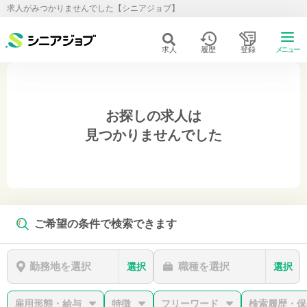
求人がみつかりませんでした【シニアジョブ】
求人
履歴
登録
メニュー
お探しの求人は
見つかりませんでした
ご希望の条件で検索できます
勤務地を選択
職種を選択
選択
選択
雇用形態・給与
特徴
フリーワード
検索履歴・保