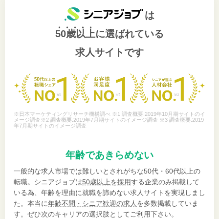
は
50歳以上
に選ばれている
求人サイトです
※日本マーケティングリサーチ機構調べ ※1 調査概要:2019年10月期サイトのイ
メージ調査※2 調査概要:2019年7月期サイトのイメージ調査 ※3 調査概要:2019
年7月期サイトのイメージ調査
年齢であきらめない
一般的な求人市場では難しいとされがちな50代・60代以上の
転職。シニアジョブは
50歳以上を採用
する企業のみ掲載して
いる為、年齢を理由に就職を諦めない求人サイトを実現しまし
た。本当に
年齢不問・シニア歓迎の求人
を多数掲載していま
す。ぜひ次のキャリアの選択肢としてご利用下さい。