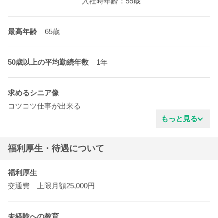
入社時年齢：55歳
最高年齢
65歳
50歳以上の平均勤続年数
1年
求めるシニア像
コツコツ仕事が出来る
真面目な性格
もっと見る
ガッツがある
協調性がある
福利厚生・待遇について
明るいタイプ
新しい事を学ぶ姿勢
技術力がある
福利厚生
穏やかな雰囲気
交通費 上限月額25,000円
清潔感がある
責任感がある
未経験への教育