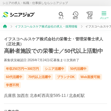
シニアの求人・転職・仕事探しならシニアジョブ
求人
履歴
登録
メニュー
イフスコヘルスケア株式会社の求人・採用情報
イフスコヘルスケ
イフスコヘルスケア株式会社の栄養士・管理栄養士求人
（正社員）
高齢者施設での栄養士／50代以上活動中
募集状況確認日:2026年7月24日/
応募集まり次第終了
年収250万円〜300万円
シニア活躍中
50代活躍中
60代活躍中
70代以上活躍中
ブランクOK
Web面接可能
学歴不問
兵庫県
加西市
北条町西高室595-11 /
北条町駅