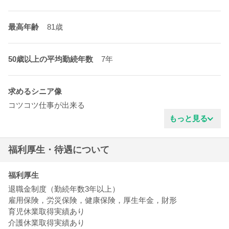
最高年齢
81歳
50歳以上の平均勤続年数
7年
求めるシニア像
コツコツ仕事が出来る
真面目な性格
もっと見る
協調性がある
明るいタイプ
福利厚生・待遇について
新しい事を学ぶ姿勢
清潔感がある
責任感がある
福利厚生
退職金制度（勤続年数3年以上）
雇用保険，労災保険，健康保険，厚生年金，財形
育児休業取得実績あり
介護休業取得実績あり