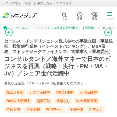
シニアの求人・転職・仕事探しならシニアジョブ
求人
履歴
登録
メニュー
セールス・インテリジェンス株式会社の求人・採用情報
セールス
セールス・インテリジェンス株式会社の事業企画・事業統
括、投資銀行業務（インベストバンキング）、M&A業
務、ストラテジックファイナンス、営業求人（業務委託）
コンサルタント／海外マネーで日本のビ
ジネスを再興（戦略・実行・PM・MA・
JV）／シニア世代活躍中
募集状況確認日:2026年7月29日/
応募集まり次第終了
完全歩合制
シニア活躍中
50代活躍中
60代活躍中
70代以上活躍中
副業可能
残業なし
Web面接可能
年齢不問
学歴不問
在宅ワーク
社保完備
定年なし