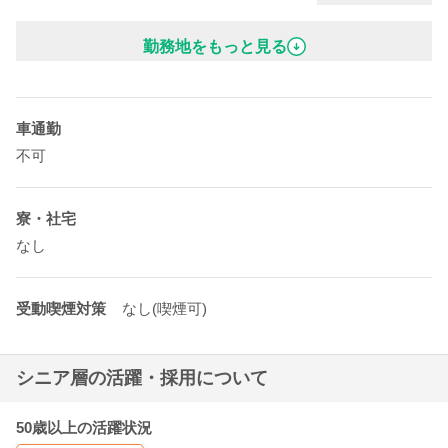
■
兵庫県
神戸市
中央区
磯辺通1-1-18-７階
勤務地をもっと見る
・最寄り駅／
元町駅
地図で見る
車通勤
不可
寮・社宅
なし
受動喫煙対策
なし(喫煙可)
シニア層の活躍・採用について
50歳以上の活躍状況