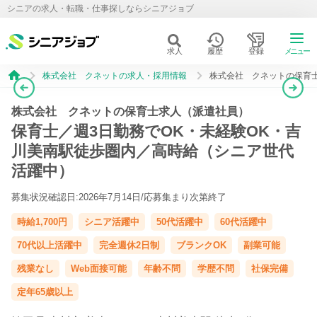
シニアの求人・転職・仕事探しならシニアジョブ
求人
履歴
登録
メニュー
株式会社 クネットの求人・採用情報
株式会社 クネットの保育
株式会社 クネットの保育士求人（派遣社員）
保育士／週3日勤務でOK・未経験OK・吉
川美南駅徒歩圏内／高時給（シニア世代
活躍中）
募集状況確認日:2026年7月14日/
応募集まり次第終了
時給1,700円
シニア活躍中
50代活躍中
60代活躍中
70代以上活躍中
完全週休2日制
ブランクOK
副業可能
残業なし
Web面接可能
年齢不問
学歴不問
社保完備
定年65歳以上