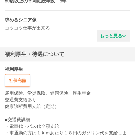
50歳以上の平均勤続年数
8年
求めるシニア像
コツコツ仕事が出来る
真面目な性格
もっと見る
ITに苦手意識がない
協調性がある
福利厚生・待遇について
明るいタイプ
新しい事を学ぶ姿勢
穏やかな雰囲気
福利厚生
責任感がある
社保完備
雇用保険、労災保険、健康保険、厚生年金
交通費支給あり
健康診断費用支給（定期）
■交通費詳細
・電車代・バス代全額支給
・車通勤の方は１ｋｍあたり１８円のガソリン代を支給しま