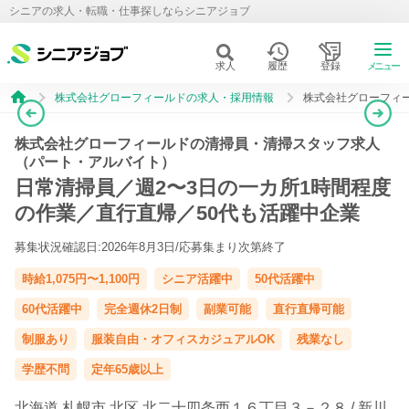
シニアの求人・転職・仕事探しならシニアジョブ
求人
履歴
登録
メニュー
株式会社グローフィールドの求人・採用情報
株式会社グローフィ
株式会社グローフィールドの清掃員・清掃スタッフ求人
（パート・アルバイト）
日常清掃員／週2〜3日の一カ所1時間程度
の作業／直行直帰／50代も活躍中企業
募集状況確認日:2026年8月3日/
応募集まり次第終了
時給1,075円〜1,100円
シニア活躍中
50代活躍中
60代活躍中
完全週休2日制
副業可能
直行直帰可能
制服あり
服装自由・オフィスカジュアルOK
残業なし
学歴不問
定年65歳以上
北海道
札幌市
北区
北二十四条西１６丁目３－２８ /
新川