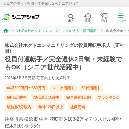
シニアの求人・転職・仕事探しならシニアジョブ
求人
履歴
登録
メニュー
株式会社ホクトエンジニアリングの求人・採用情報
株式会社ホク
株式会社ホクトエンジニアリングの役員運転手求人（正社
員）
役員付運転手／完全週休2日制・未経験で
もOK（シニア世代活躍中）
2026年8月3日更新/
応募集まり次第終了
年収300万円〜350万円
シニア活躍中
50代活躍中
60代活躍中
70代以上活躍中
完全週休2日制
ブランクOK
駅徒歩7分以内
年休120日以上
社保完備
神奈川県
横浜市
中区
花咲町3-103-2アマデウスビル4階 /
桜木町駅
徒歩5分