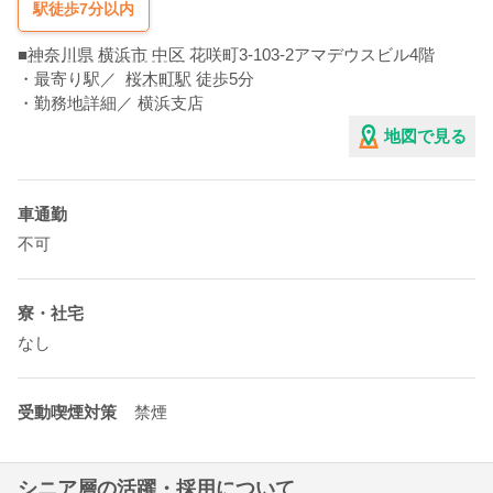
駅徒歩7分以内
■
神奈川県
横浜市
中区
花咲町3-103-2アマデウスビル4階
・最寄り駅／
桜木町駅
徒歩5分
・勤務地詳細／ 横浜支店
地図で見る
車通勤
不可
寮・社宅
なし
受動喫煙対策
禁煙
シニア層の活躍・採用について