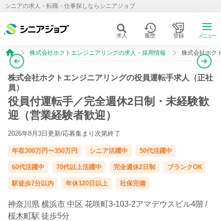
シニアの求人・転職・仕事探しならシニアジョブ
求人
履歴
登録
メニュー
株式会社ホクトエンジニアリングの求人・採用情報
株式会社ホク
株式会社ホクトエンジニアリングの役員運転手求人（正社
員）
役員付運転手／完全週休2日制・未経験歓
迎（営業経験者歓迎）
2026年8月3日更新/
応募集まり次第終了
年収300万円〜350万円
シニア活躍中
50代活躍中
60代活躍中
70代以上活躍中
完全週休2日制
ブランクOK
駅徒歩7分以内
年休120日以上
社保完備
神奈川県
横浜市
中区
花咲町3-103-2アマデウスビル4階 /
桜木町駅
徒歩5分