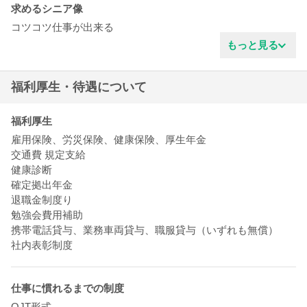
求めるシニア像
コツコツ仕事が出来る
真面目な性格
もっと見る
業界の豊富な知識
協調性がある
福利厚生・待遇について
明るいタイプ
技術力がある
責任感がある
福利厚生
雇用保険、労災保険、健康保険、厚生年金
交通費 規定支給
健康診断
確定拠出年金
退職金制度り
勉強会費用補助
携帯電話貸与、業務車両貸与、職服貸与（いずれも無償）
社内表彰制度
仕事に慣れるまでの制度
OJT形式