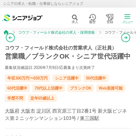
シニアの求人・転職・仕事探しならシニアジョブ
求人
履歴
登録
メニュー
コウフ・フィールド株式会社の求人・採用情報
コウフ・フィール
コウフ・フィールド株式会社の営業求人（正社員）
営業職／ブランクOK・シニア世代活躍中
募集状況確認日:2026年7月9日/
応募集まり次第終了
年収300万円〜650万円
シニア活躍中
50代活躍中
60代活躍中
70代以上活躍中
ブランクOK
Web面接可能
学歴不問
定年65歳以上
大阪府
大阪市
淀川区
西宮原三丁目2番1号 新大阪ビジネ
ス第２ニッケンマンション103号 /
東三国駅