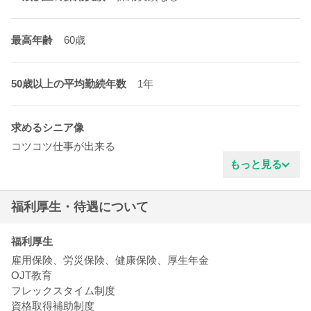
最高年齢
60歳
50歳以上の平均勤続年数
1年
求めるシニア像
コツコツ仕事が出来る
真面目な性格
もっと見る
ガッツがある
ITに苦手意識がない
福利厚生・待遇について
協調性がある
明るいタイプ
新しい事を学ぶ姿勢
福利厚生
技術力がある
雇用保険、労災保険、健康保険、厚生年金
穏やかな雰囲気
OJT教育
清潔感がある
フレックスタイム制度
責任感がある
資格取得補助制度