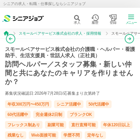
シニアの求人・転職・仕事探しならシニアジョブ
求人
履歴
登録
メニュー
スモールベアサービス株式会社の求人・採用情報
スモールベアサ
スモールベアサービス株式会社の介護職・ヘルパー・看護
助手、生活支援員・世話人求人（正社員）
訪問ヘルパー／スタッフ募集・新しい仲
間と共にあなたのキャリアを作りません
か？
募集状況確認日:2026年7月28日/
応募集まり次第終了
年収300万円〜450万円
シニア活躍中
50代活躍中
60代活躍中
完全週休2日制
ブランクOK
フレックス制あり
副業可能
直行直帰可能
年休120日以上
残業なし
Web面接可能
学歴不問
定年なし