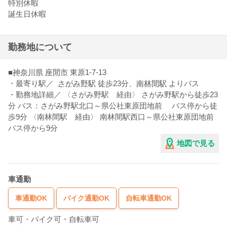
特別休暇
誕生日休暇
勤務地について
■
神奈川県
座間市
東原1-7-13
・最寄り駅／
さがみ野駅
徒歩23分
、
南林間駅
よりバス
・勤務地詳細／ 〈さがみ野駅 経由〉 さがみ野駅から徒歩23
分 バス：さがみ野駅北口～県公社東原団地前 バス停から徒
歩9分 〈南林間駅 経由〉 南林間駅西口～県公社東原団地前
バス停から9分
地図で見る
車通勤
車通勤OK
バイク通勤OK
自転車通勤OK
車可・バイク可・自転車可