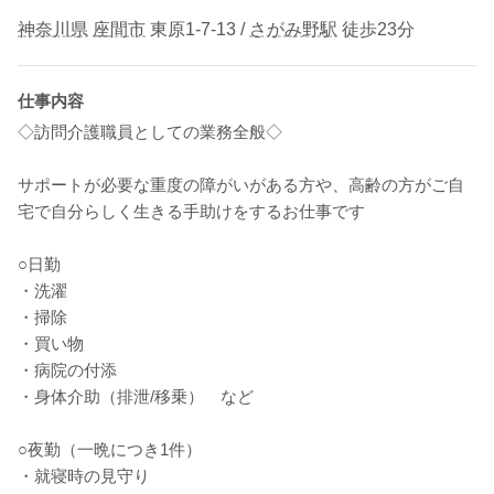
神奈川県
座間市
東原1-7-13 /
さがみ野駅
徒歩23分
仕事内容
◇訪問介護職員としての業務全般◇
サポートが必要な重度の障がいがある方や、高齢の方がご自
宅で自分らしく生きる手助けをするお仕事です
○日勤
・洗濯
・掃除
・買い物
・病院の付添
・身体介助（排泄/移乗） など
○夜勤（一晩につき1件）
・就寝時の見守り