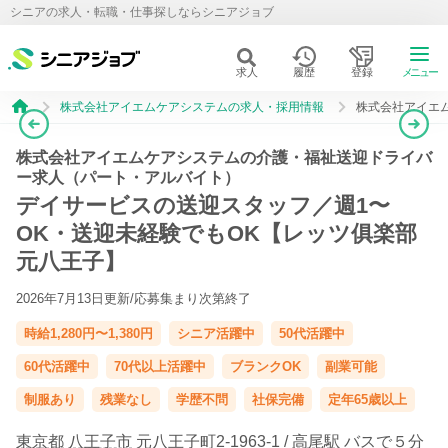
シニアの求人・転職・仕事探しならシニアジョブ
求人
履歴
登録
メニュー
株式会社アイエムケアシステムの求人・採用情報
株式会社アイエ
株式会社アイエムケアシステムの介護・福祉送迎ドライバ
ー求人（パート・アルバイト）
デイサービスの送迎スタッフ／週1〜
OK・送迎未経験でもOK【レッツ俱楽部
元八王子】
2026年7月13日更新/
応募集まり次第終了
時給1,280円〜1,380円
シニア活躍中
50代活躍中
60代活躍中
70代以上活躍中
ブランクOK
副業可能
制服あり
残業なし
学歴不問
社保完備
定年65歳以上
東京都
八王子市
元八王子町2-1963-1 /
高尾駅
バスで５分