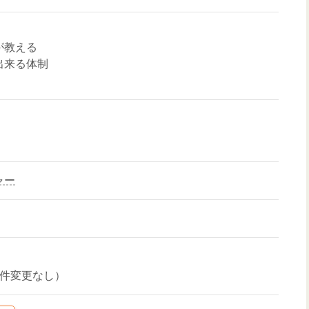
が教える
出来る体制
ャー
条件変更なし）