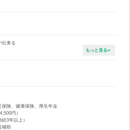
が出来る
もっと見る
知識
気
災保険、健康保険、厚生年金
,500円）
勤続3年以上）
賃補助