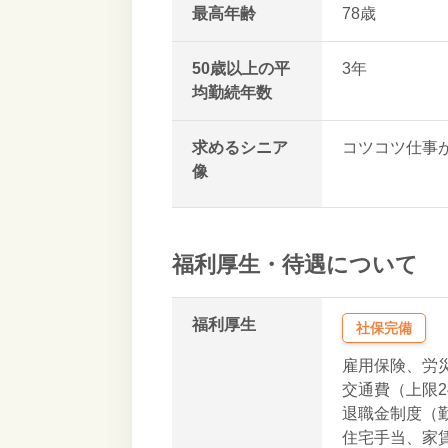
最高年齢
78歳
50歳以上の平
3年
均勤続年数
求めるシニア
コツコツ仕事
像
真面目な性格
業界の豊富な
協調性がある
技術力がある
福利厚生・待遇について
穏やかな雰囲
責任感がある
福利厚生
社保完備
雇用保険、労
交通費（上限24
退職金制度（
住宅手当、家