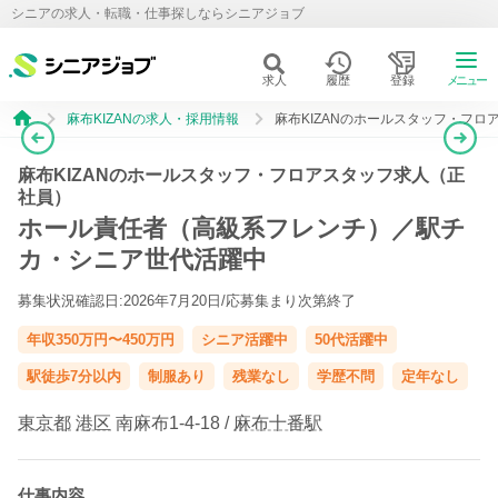
シニアの求人・転職・仕事探しならシニアジョブ
求人
履歴
登録
メニュー
麻布KIZANの求人・採用情報
麻布KIZANのホールスタッフ・フロ
麻布KIZANのホールスタッフ・フロアスタッフ求人（正
社員）
ホール責任者（高級系フレンチ）／駅チ
カ・シニア世代活躍中
募集状況確認日:2026年7月20日/
応募集まり次第終了
年収350万円〜450万円
シニア活躍中
50代活躍中
駅徒歩7分以内
制服あり
残業なし
学歴不問
定年なし
東京都
港区
南麻布1-4-18 /
麻布十番駅
仕事内容