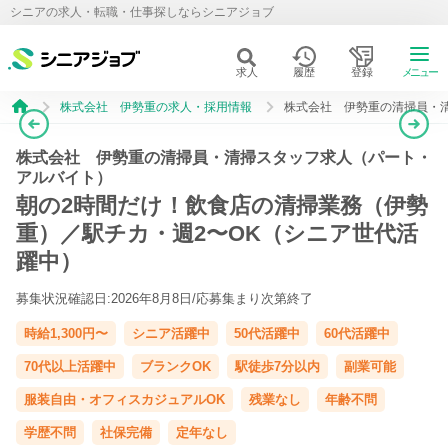
シニアの求人・転職・仕事探しならシニアジョブ
求人
履歴
登録
メニュー
株式会社 伊勢重の求人・採用情報
株式会社 伊勢重の清掃員・
株式会社 伊勢重の清掃員・清掃スタッフ求人（パート・
アルバイト）
朝の2時間だけ！飲食店の清掃業務（伊勢
重）／駅チカ・週2〜OK（シニア世代活
躍中）
募集状況確認日:2026年8月8日/
応募集まり次第終了
時給1,300円〜
シニア活躍中
50代活躍中
60代活躍中
70代以上活躍中
ブランクOK
駅徒歩7分以内
副業可能
服装自由・オフィスカジュアルOK
残業なし
年齢不問
学歴不問
社保完備
定年なし