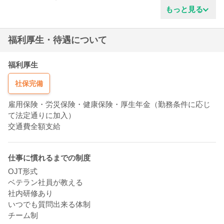
真面目な性格
もっと見る
ガッツがある
協調性がある
福利厚生・待遇について
明るいタイプ
新しい事を学ぶ姿勢
穏やかな雰囲気
福利厚生
清潔感がある
社保完備
責任感がある
雇用保険・労災保険・健康保険・厚生年金（勤務条件に応じ
て法定通りに加入）
交通費全額支給
仕事に慣れるまでの制度
OJT形式
ベテラン社員が教える
社内研修あり
いつでも質問出来る体制
チーム制