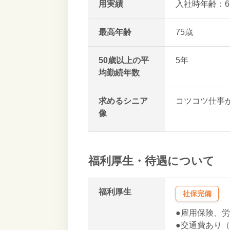
用実績
入社時年齢：6
最高年齢
75歳
50歳以上の平
5年
均勤続年数
求めるシニア
コツコツ仕事
像
真面目な性格
ガッツがある
業界の豊富な
協調性がある
福利厚生・待遇について
明るいタイプ
新しい事を学
技術力がある
福利厚生
社保完備
穏やかな雰囲
清潔感がある
●雇用保険、
責任感がある
●交通費あり（上