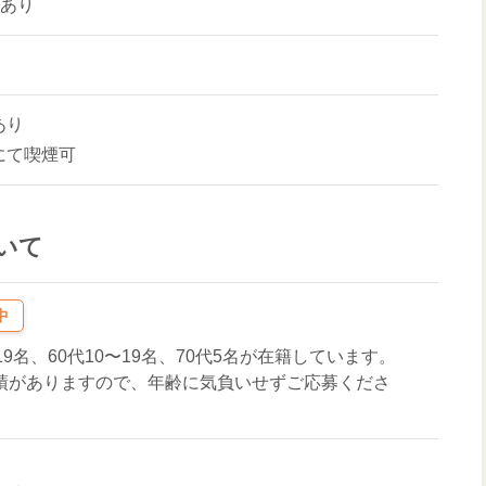
場あり
あり
にて喫煙可
いて
中
19名、60代10〜19名、70代5名が在籍しています。
実績がありますので、年齢に気負いせずご応募くださ