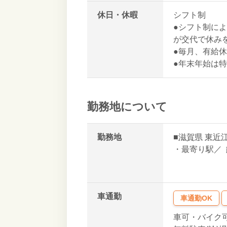
休日・休暇
シフト制
●シフト制に
が交代で休み
●毎月、有給
●年末年始は
勤務地について
勤務地
■
滋賀県
東近
・最寄り駅／
車通勤
車通勤OK
車可・バイク