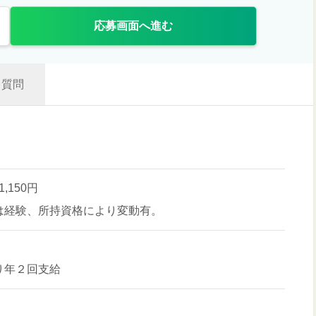
応募画面へ進む
質問
1,150円
は経験、所持資格により変動有。
り年２回支給