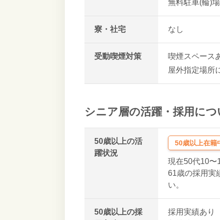
無料駐車(輪)
寮・社宅
なし
受動喫煙対策
喫煙スペース
屋外指定場所
シニア層の活躍・採用につ
50歳以上の活
50歳以上在籍
躍状況
現在50代10〜
61歳の採用
い。
50歳以上の採
採用実績あり